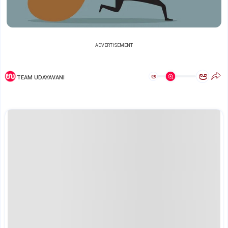
ADVERTISEMENT
ಅ
ಅ
TEAM UDAYAVANI