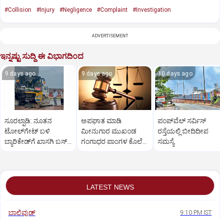
#Collision
#Injury
#Negligence
#Complaint
#Investigation
ADVERTISEMENT
ಇನ್ನಷ್ಟು ಸುದ್ದಿ ಈ ವಿಭಾಗದಿಂದ
9 days ago
9 days ago
10 days ago
ಸೂರಲ್ಪಾಡಿ: ನೂತನ
ಅಪಘಾತ ಮಾಡಿ
ಪಂಪ್‌ವೆಲ್ ಸರ್ವಿಸ್
ಟೋಲ್‌ಗೇಟ್‌ ಬಳಿ
ಮೀನುಗಾರ ಮುಖಂಡ
ರಸ್ತೆಯಲ್ಲಿ ಬೀದಿದೀಪ
ಬ್ಯಾರಿಕೇಡ್‌ಗೆ ಖಾಸಗಿ ಬಸ್‌
ಗಂಗಾಧರ ಪಾಂಗಳ ಕೊಲೆ
ಸಮಸ್ಯೆ
ಢಿಕ್ಕಿ, ಮೂವರಿಗೆ ಗಾಯ
ಪ್ರಕರಣ: ನಾಲ್ವರಿಗೆ
ಜೀವಾವಧಿ ಶಿಕ್ಷೆ
LATEST NEWS
ಬಾಲಿವುಡ್‌
9:10 PM IST