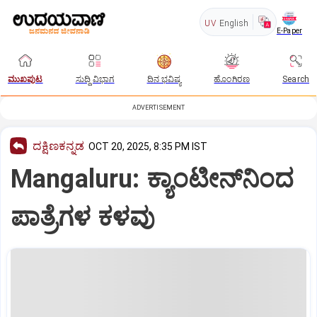
UV
English
E-Paper
ಮುಖಪುಟ
ಸುದ್ದಿ ವಿಭಾಗ
ದಿನ ಭವಿಷ್ಯ
ಹೊಂಗಿರಣ
Search
ADVERTISEMENT
ದಕ್ಷಿಣಕನ್ನಡ
OCT 20, 2025, 8:35 PM IST
Mangaluru: ಕ್ಯಾಂಟೀನ್‌ನಿಂದ
ಪಾತ್ರೆಗಳ ಕಳವು