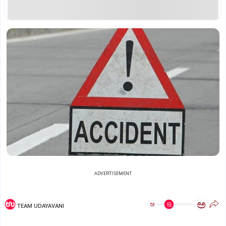
ADVERTISEMENT
ಅ
ಅ
TEAM UDAYAVANI