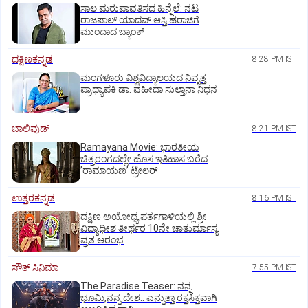
ಸಾಲ ಮರುಪಾವತಿಸದ ಹಿನ್ನೆಲೆ: ನಟ
ರಾಜಪಾಲ್ ಯಾದವ್‌ ಆಸ್ತಿ ಹರಾಜಿಗೆ
ಮುಂದಾದ ಬ್ಯಾಂಕ್
ದಕ್ಷಿಣಕನ್ನಡ
8:28 PM IST
ಮಂಗಳೂರು ವಿಶ್ವವಿದ್ಯಾಲಯದ ನಿವೃತ್ತ
ಪ್ರಾಧ್ಯಾಪಕಿ ಡಾ. ವಹೀದಾ ಸುಲ್ತಾನಾ ನಿಧನ
ಬಾಲಿವುಡ್‌
8:21 PM IST
Ramayana Movie: ಭಾರತೀಯ
ಚಿತ್ರರಂಗದಲ್ಲೇ ಹೊಸ ಇತಿಹಾಸ ಬರೆದ
ʼರಾಮಾಯಣʼ ಟ್ರೇಲರ್
ಉತ್ತರಕನ್ನಡ
8:16 PM IST
ದಕ್ಷಿಣ ಅಯೋಧ್ಯ ಪರ್ತಗಾಳಿಯಲ್ಲಿ ಶ್ರೀ
ವಿದ್ಯಾಧೀಶ ತೀರ್ಥರ 10ನೇ ಚಾತುರ್ಮಾಸ್ಯ
ವ್ರತ ಆರಂಭ
ಸೌತ್‌ ಸಿನಿಮಾ
7:55 PM IST
The Paradise Teaser: ನನ್ನ
ಭೂಮಿ,ನನ್ನ ದೇಶ.. ಎನ್ನುತ್ತಾ ರಕ್ತಸಿಕ್ತವಾಗಿ