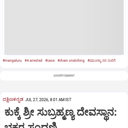
#mangaluru
#4 arrested
#case
#chain snatching
#ಮಾಂಗಲ್ಯ ಸರ ಸುಲಿಗೆ
ADVERTISEMENT
ದಕ್ಷಿಣಕನ್ನಡ
JUL 27, 2026, 8:01 AM IST
ಕುಕ್ಕೆ ಶ್ರೀ ಸುಬ್ರಹ್ಮಣ್ಯ ದೇವಸ್ಥಾನ:
ಭಕ್ತರ ಸಂದಣಿ