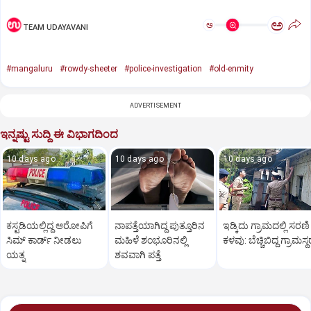
ಅ
ಅ
TEAM UDAYAVANI
#mangaluru
#rowdy-sheeter
#police-investigation
#old-enmity
ADVERTISEMENT
ಇನ್ನಷ್ಟು ಸುದ್ದಿ ಈ ವಿಭಾಗದಿಂದ
10 days ago
10 days ago
10 days ago
ಕಸ್ಟಡಿಯಲ್ಲಿದ್ದ ಆರೋಪಿಗೆ
ನಾಪತ್ತೆಯಾಗಿದ್ದ ಪುತ್ತೂರಿನ
ಇಡ್ಕಿದು ಗ್ರಾಮದಲ್ಲಿ ಸರಣಿ
ಸಿಮ್ ಕಾರ್ಡ್ ನೀಡಲು
ಮಹಿಳೆ ಶಂಭೂರಿನಲ್ಲಿ
ಕಳವು: ಬೆಚ್ಚಿಬಿದ್ದ ಗ್ರಾಮಸ್
ಯತ್ನ
ಶವವಾಗಿ ಪತ್ತೆ