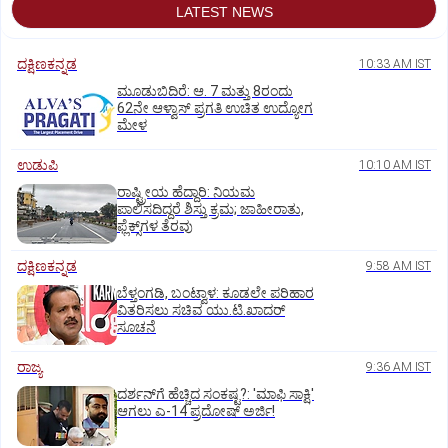
LATEST NEWS
ದಕ್ಷಿಣಕನ್ನಡ
10:33 AM IST
ಮೂಡುಬಿದಿರೆ: ಆ. 7 ಮತ್ತು 8ರಂದು
62ನೇ ಆಳ್ವಾಸ್‌ ಪ್ರಗತಿ ಉಚಿತ ಉದ್ಯೋಗ
ಮೇಳ
ಉಡುಪಿ
10:10 AM IST
ರಾಷ್ಟ್ರೀಯ ಹೆದ್ದಾರಿ: ನಿಯಮ
ಪಾಲಿಸದಿದ್ದರೆ ಶಿಸ್ತು ಕ್ರಮ; ಜಾಹೀರಾತು,
ಫ್ಲೆಕ್ಸ್‌ಗಳ ತೆರವು
ದಕ್ಷಿಣಕನ್ನಡ
9:58 AM IST
ಬೆಳ್ತಂಗಡಿ, ಬಂಟ್ವಾಳ: ಕೂಡಲೇ ಪರಿಹಾರ
ವಿತರಿಸಲು ಸಚಿವ ಯು.ಟಿ.ಖಾದರ್‌
ಸೂಚನೆ
ರಾಜ್ಯ
9:36 AM IST
ದರ್ಶನ್‌ಗೆ ಹೆಚ್ಚಿದ ಸಂಕಷ್ಟ?: 'ಮಾಫಿ ಸಾಕ್ಷಿ'
ಆಗಲು ಎ-14 ಪ್ರದೋಷ್ ಅರ್ಜಿ!