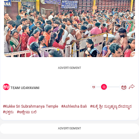
ADVERTISEMENT
ಅ
ಅ
TEAM UDAYAVANI
#Kukke Sri Subrahmanya Temple
#Ashlesha Bali
#ಕುಕ್ಕೆ ಶ್ರೀ ಸುಬ್ರಹ್ಮಣ್ಯ ದೇವಸ್ಥಾನ
#ಭಕ್ತರು
#ಆಶ್ಲೇಷಾ ಬಲಿ
ADVERTISEMENT