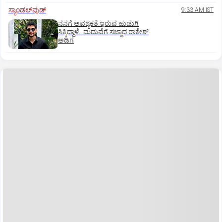
ಸ್ಯಾಂಡಲ್‌ವುಡ್‌
9:33 AM IST
ನನಗೆ ಅವಶ್ಯಕತೆ ಇರುವ ಹುಡುಗಿ
ಸಿಕ್ಕಿದ್ದಾಳೆ.. ಮದುವೆಗೆ ಸಜ್ಜಾದ ರಾಕೇಶ್
ಅಡಿಗ