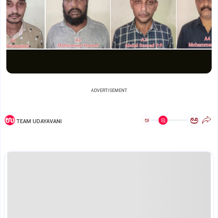
ADVERTISEMENT
ಅ
ಅ
TEAM UDAYAVANI