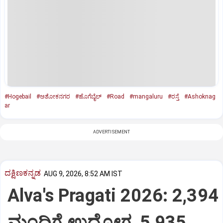
#Hogebail
#ಅಶೋಕನಗರ
#ಹೊಗೆಬೈಲ್‌
#Road
#mangaluru
#ರಸ್ತೆ
#Ashoknag
ar
ADVERTISEMENT
ದಕ್ಷಿಣಕನ್ನಡ
AUG 9, 2026, 8:52 AM IST
Alva's Pragati 2026: 2,394
ಮಂದಿಗೆ ಉದ್ಯೋಗ, 5,935