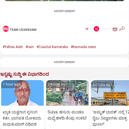
ADVERTISEMENT
ಅ
ಅ
TEAM UDAYAVANI
#Yellow Alert
#rain
#Coastal Karnataka
#Kannada news
ADVERTISEMENT
ಇನ್ನಷ್ಟು ಸುದ್ದಿ ಈ ವಿಭಾಗದಿಂದ
1 hour ago
2 hours ago
2 hours ago
ಖ್ಯಾತ ಯಕ್ಷಗಾನ ಪ್ರಸಂಗ
Sulya: ಹಸುರು ಮಂಡಲ
'ಅಮೃತ್‌ ಭಾರತ್‌' ನಲ್ಲಿ 1
ಕರ್ತ, ಭಾಗವತ ಬೋಳೂರು
ಮಧ್ಯೆ ಹಳದಿ-ಕೆಂಪು ಸಂಕಟ!
ರೈಲು ನಿಲ್ದಾಣಗಳು ಮಾತ್ರ
ಮಧುಕುಮಾರ್ ವಿಧಿವಶ
ಪೂರ್ಣ!