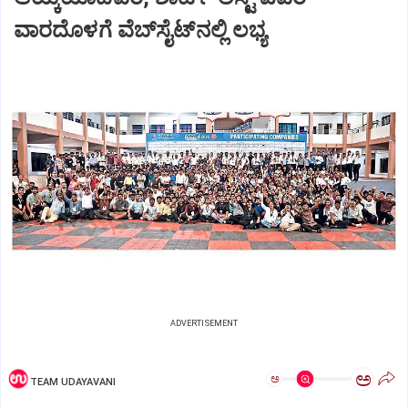
ವಾರದೊಳಗೆ ವೆಬ್‌ಸೈಟ್‌ನಲ್ಲಿ ಲಭ್ಯ
ADVERTISEMENT
ಅ
ಅ
TEAM UDAYAVANI