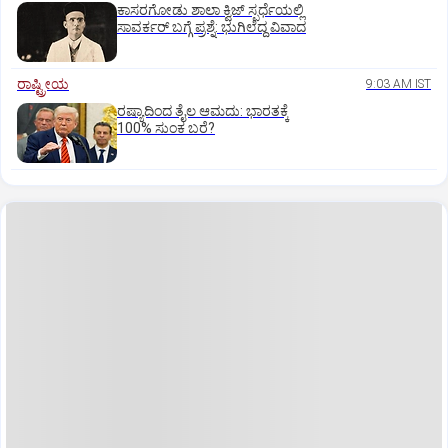
ಕಾಸರಗೋಡು ಶಾಲಾ ಕ್ವಿಜ್‌ ಸ್ಪರ್ಧೆಯಲ್ಲಿ
ಸಾವರ್ಕರ್‌ ಬಗ್ಗೆ ಪ್ರಶ್ನೆ: ಭುಗಿಲೆದ್ದ ವಿವಾದ
ರಾಷ್ಟ್ರೀಯ
9:03 AM IST
ರಷ್ಯಾದಿಂದ ತೈಲ ಆಮದು: ಭಾರತಕ್ಕೆ
100% ಸುಂಕ ಬರೆ?