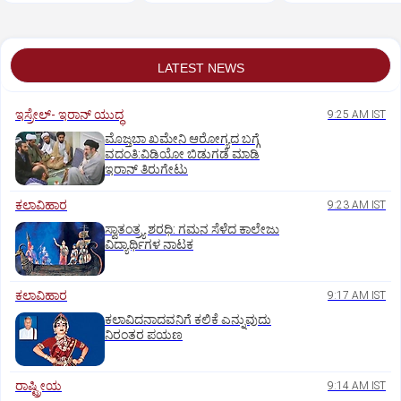
LATEST NEWS
ಇಸ್ರೇಲ್- ಇರಾನ್‌ ಯುದ್ಧ
9:25 AM IST
ಮೊಜ್ತಬಾ ಖಮೇನಿ ಆರೋಗ್ಯದ ಬಗ್ಗೆ
ವದಂತಿ:ವಿಡಿಯೋ ಬಿಡುಗಡೆ ಮಾಡಿ
ಇರಾನ್‌ ತಿರುಗೇಟು
ಕಲಾವಿಹಾರ
9:23 AM IST
ಸ್ವಾತಂತ್ರ್ಯ ಶರಧಿ: ಗಮನ ಸೆಳೆದ ಕಾಲೇಜು
ವಿದ್ಯಾರ್ಥಿಗಳ ನಾಟಕ
ಕಲಾವಿಹಾರ
9:17 AM IST
ಕಲಾವಿದನಾದವನಿಗೆ ಕಲಿಕೆ ಎನ್ನುವುದು
ನಿರಂತರ ಪಯಣ
ರಾಷ್ಟ್ರೀಯ
9:14 AM IST