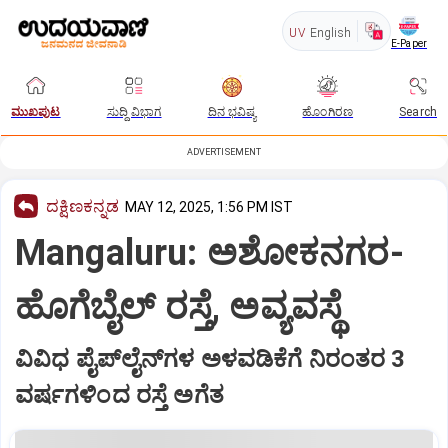
UV
English
E-Paper
ಮುಖಪುಟ
ಸುದ್ದಿ ವಿಭಾಗ
ದಿನ ಭವಿಷ್ಯ
ಹೊಂಗಿರಣ
Search
ADVERTISEMENT
ದಕ್ಷಿಣಕನ್ನಡ
MAY 12, 2025, 1:56 PM IST
Mangaluru: ಅಶೋಕನಗರ-
ಹೊಗೆಬೈಲ್‌ ರಸ್ತೆ, ಅವ್ಯವಸ್ಥೆ
ವಿವಿಧ ಪೈಪ್‌ಲೈನ್‌ಗಳ ಅಳವಡಿಕೆಗೆ ನಿರಂತರ 3
ವರ್ಷಗಳಿಂದ ರಸ್ತೆ ಅಗೆತ