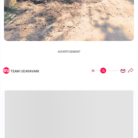
ADVERTISEMENT
ಅ
ಅ
TEAM UDAYAVANI