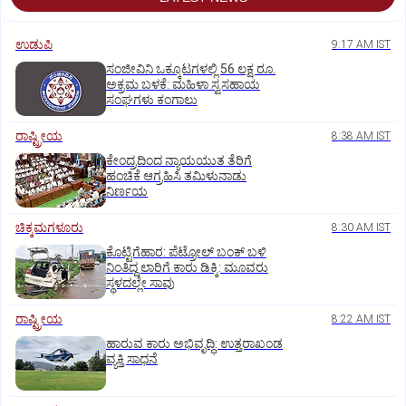
ಉಡುಪಿ
9:17 AM IST
ಸಂಜೀವಿನಿ ಒಕ್ಕೂಟಗಳಲ್ಲಿ 56 ಲಕ್ಷ ರೂ.
ಅಕ್ರಮ ಬಳಕೆ: ಮಹಿಳಾ ಸ್ವಸಹಾಯ
ಸಂಘಗಳು ಕಂಗಾಲು
ರಾಷ್ಟ್ರೀಯ
8:38 AM IST
ಕೇಂದ್ರದಿಂದ ನ್ಯಾಯಯುತ ತೆರಿಗೆ
ಹಂಚಿಕೆ ಆಗ್ರಹಿಸಿ ತಮಿಳುನಾಡು
ನಿರ್ಣಯ
ಚಿಕ್ಕಮಗಳೂರು
8:30 AM IST
ಕೊಟ್ಟಿಗೆಹಾರ: ಪೆಟ್ರೋಲ್ ಬಂಕ್ ಬಳಿ
ನಿಂತಿದ್ದ ಲಾರಿಗೆ ಕಾರು ಡಿಕ್ಕಿ: ಮೂವರು
ಸ್ಥಳದಲ್ಲೇ ಸಾವು
ರಾಷ್ಟ್ರೀಯ
8:22 AM IST
ಹಾರುವ ಕಾರು ಅಭಿವೃದ್ಧಿ: ಉತ್ತರಾಖಂಡ
ವ್ಯಕ್ತಿ ಸಾಧನೆ