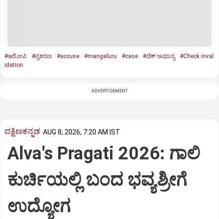
#ಆರೋಪಿ
#ಪ್ರಕರಣ
#accuse
#mangaluru
#case
#ಚೆಕ್‌ ಅಮಾನ್ಯ
#Check inval
idation
ADVERTISEMENT
ದಕ್ಷಿಣಕನ್ನಡ
AUG 8, 2026, 7:20 AM IST
Alva's Pragati 2026: ಗಾಲಿ
ಕುರ್ಚಿಯಲ್ಲಿ ಬಂದ ಭವ್ಯಶ್ರೀಗೆ
ಉದ್ಯೋಗ