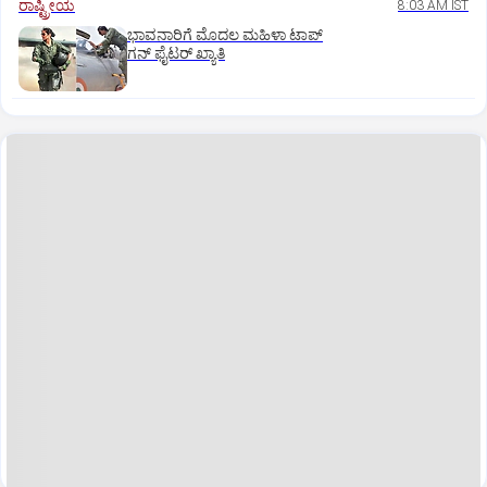
ರಾಷ್ಟ್ರೀಯ
8:03 AM IST
ಭಾವನಾರಿಗೆ ಮೊದಲ ಮಹಿಳಾ ಟಾಪ್‌
ಗನ್‌ ಫೈಟರ್‌ ಖ್ಯಾತಿ