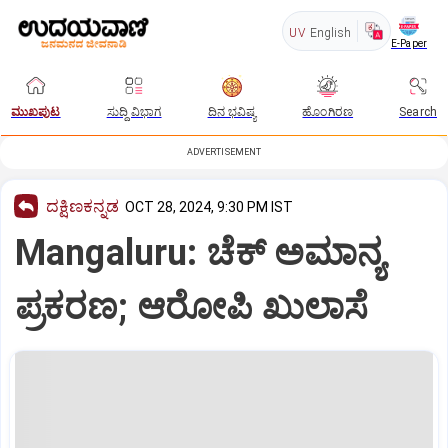
UV
English
E-Paper
ಮುಖಪುಟ
ಸುದ್ದಿ ವಿಭಾಗ
ದಿನ ಭವಿಷ್ಯ
ಹೊಂಗಿರಣ
Search
ADVERTISEMENT
ದಕ್ಷಿಣಕನ್ನಡ
OCT 28, 2024, 9:30 PM IST
Mangaluru: ಚೆಕ್‌ ಅಮಾನ್ಯ
ಪ್ರಕರಣ; ಆರೋಪಿ ಖುಲಾಸೆ