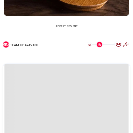
ADVERTISEMENT
ಅ
ಅ
TEAM UDAYAVANI