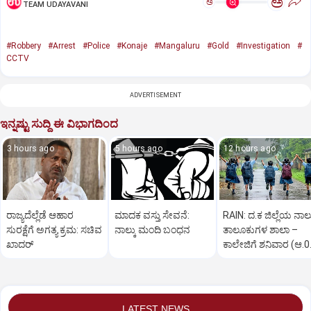
ಅ
ಅ
TEAM UDAYAVANI
#Robbery
#Arrest
#Police
#Konaje
#Mangaluru
#Gold
#Investigation
#
CCTV
ADVERTISEMENT
ಇನ್ನಷ್ಟು ಸುದ್ದಿ ಈ ವಿಭಾಗದಿಂದ
3 hours ago
5 hours ago
12 hours ago
ರಾಜ್ಯದೆಲ್ಲೆಡೆ ಆಹಾರ
ಮಾದಕ ವಸ್ತು ಸೇವನೆ:
RAIN: ದ.ಕ ಜಿಲ್ಲೆಯ ನಾಲ್
ಸುರಕ್ಷೆಗೆ ಅಗತ್ಯ ಕ್ರಮ: ಸಚಿವ
ನಾಲ್ಕು ಮಂದಿ ಬಂಧನ
ತಾಲೂಕುಗಳ ಶಾಲಾ –
ಖಾದರ್
ಕಾಲೇಜಿಗೆ ಶನಿವಾರ (ಆ.0
ರಜೆ ಘೋಷಣೆ
LATEST NEWS