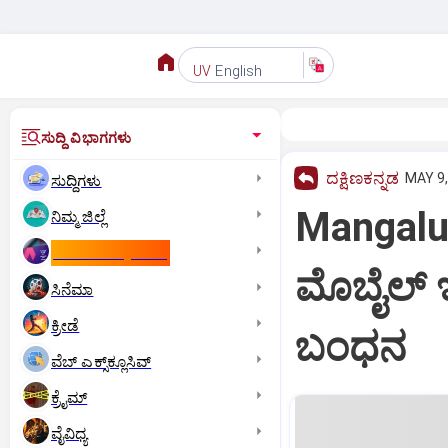
English
UV
ಸುದ್ದಿ ವಿಭಾಗಗಳು
ದಕ್ಷಿಣಕನ್ನಡ
MAY 9,
ಸುದ್ದಿಗಳು
Mangalur
ನಿಮ್ಮ ಜಿಲ್ಲೆ
ಕಾಮನ್‌ ವೆಲ್ತ್‌ ಗೇಮ್ಸ್‌
ಮೊಬೈಲ್‌ ಇ
ಸಿನೆಮಾ
ಕ್ರೀಡೆ
ಬಂಧನ
ವೆಬ್ ಎಕ್ಸ್‌ಕ್ಲೂಸಿವ್
ಕ್ರೈಮ್
ವೈವಿಧ್ಯ