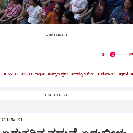
ADVERTISEMENT
ಅ
n
#Job Fair
#Alvas Pragati
#ಆಳ್ವಾಸ್‌ ಪ್ರಗತಿ
#ಉದ್ಯೋಗ ಮೇಳ
#Udayavani Digital
#
ADVERTISEMENT
 3:11 PM IST