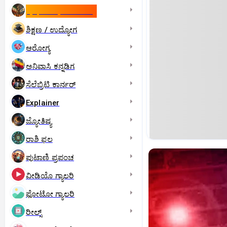
ಇಸ್ರೇಲ್- ಇರಾನ್‌ ಯುದ್ಧ
ಶಿಕ್ಷಣ / ಉದ್ಯೋಗ
ಆರೋಗ್ಯ
ಅನಿವಾಸಿ ಕನ್ನಡಿಗ
ಸೆಲೆಬ್ರಿಟಿ ಕಾರ್ನರ್‌
Explainer
ಜ್ಯೋತಿಷ್ಯ
ರಾಶಿ ಫಲ
ಪುಟಾಣಿ ಪ್ರಪಂಚ
ವೀಡಿಯೊ ಗ್ಯಾಲರಿ
ಫೋಟೋ ಗ್ಯಾಲರಿ
ರೀಲ್ಸ್