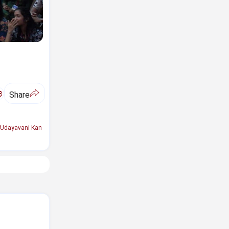
ಅ
Share
Udayavani Kan