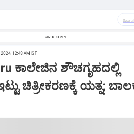
Searc
ADVERTISEMENT
 2024, 12:48 AM IST
u ಕಾಲೇಜಿನ ಶೌಚಗೃಹದಲ್ಲಿ
ಟ್ಟು ಚಿತ್ರೀಕರಣಕ್ಕೆ ಯತ್ನ; ಬಾ