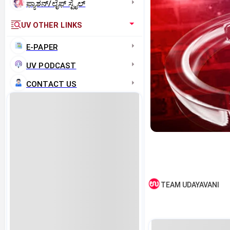
ಫ್ಯಾಶನ್/ಲೈಫ್‌ ಸ್ಟೈಲ್
UV OTHER LINKS
E-PAPER
UV PODCAST
CONTACT US
TEAM UDAYAVANI