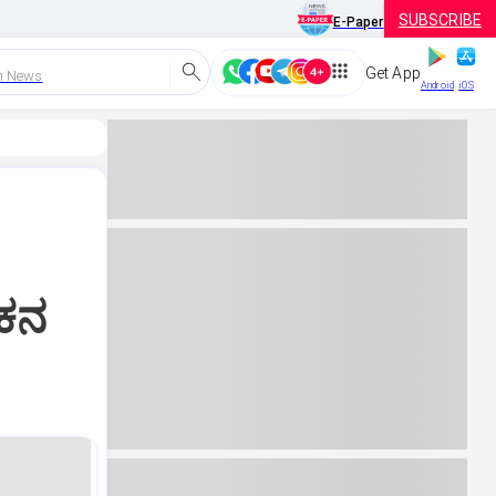
SUBSCRIBE
E-Paper
Get App
h News
Android
iOS
ಲಕನ