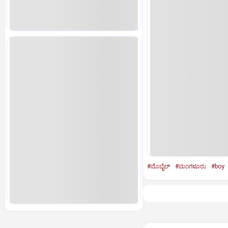
#ಮೊಬೈಲ್‌
#ಮಂಗಳೂರು
#boy