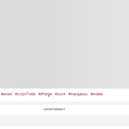
#arrest
#ಬಂಧನToilet
#ಶೌಚಗೃಹ
#ಬಾಲಕ
#mangaluru
#mobile
ADVERTISEMENT