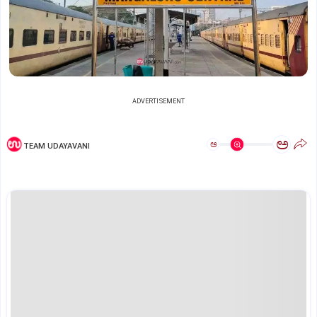
ADVERTISEMENT
ಅ
ಅ
TEAM UDAYAVANI