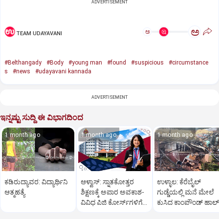
ADVERTISEMENT
ಅ
ಅ
TEAM UDAYAVANI
#Belthangady
#Body
#young man
#found
#suspicious
#circumstance
s
#news
#udayavani kannada
ADVERTISEMENT
ಇನ್ನಷ್ಟು ಸುದ್ದಿ ಈ ವಿಭಾಗದಿಂದ
1 month ago
1 month ago
1 month ago
ಕಡಿರುದ್ಯಾವರ: ವಿದ್ಯಾರ್ಥಿನಿ
ಆಳ್ವಾಸ್: ಸ್ನಾತಕೋತ್ತರ
ಉಳ್ಳಾಲ: ಕೆರೆಬೈಲ್
ಆತ್ಮಹತ್ಯೆ
ಶಿಕ್ಷಣಕ್ಕೆ ಅಪಾರ ಅವಕಾಶ-
ಗುಡ್ಡೆಯಲ್ಲಿ ಮನೆ ಮೇಲೆ
ವಿವಿಧ ಪಿಜಿ ಕೋರ್ಸ್‌ಗಳಿಗೆ
ಕುಸಿದ ಕಾಂಪೌಂಡ್ ಹಾಲ್
ಪ್ರವೇಶ ಆರಂಭ
ತಪ್ಪಿದ ಭಾರೀ ದುರಂತ