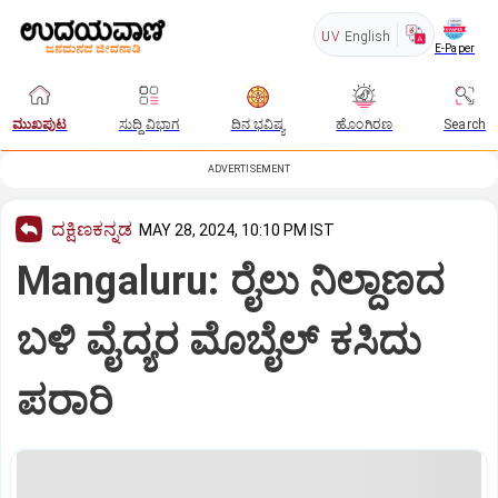
UV
English
E-Paper
ಮುಖಪುಟ
ಸುದ್ದಿ ವಿಭಾಗ
ದಿನ ಭವಿಷ್ಯ
ಹೊಂಗಿರಣ
Search
ADVERTISEMENT
ದಕ್ಷಿಣಕನ್ನಡ
MAY 28, 2024, 10:10 PM IST
Mangaluru: ರೈಲು ನಿಲ್ದಾಣದ
ಬಳಿ ವೈದ್ಯರ ಮೊಬೈಲ್‌ ಕಸಿದು
ಪರಾರಿ