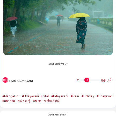
ADVERTISEMENT
ಅ
ಅ
TEAM UDAYAVANI
#Mangaluru
#Udayavani Digital
#Udayavani
#Rain
#Holiday
#Udayavani
Kannada
#ದ.ಕ ಜಿಲ್ಲೆ
#ಶಾಲಾ - ಕಾಲೇಜಿಗೆ ರಜೆ
ADVERTISEMENT