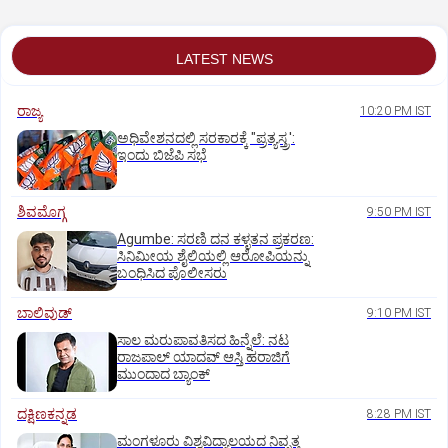
LATEST NEWS
ರಾಜ್ಯ
10:20 PM IST
ಅಧಿವೇಶನದಲ್ಲಿ ಸರಕಾರಕ್ಕೆ "ಪ್ರತ್ಯಸ್ತ್ರ':
ಇಂದು ಬಿಜೆಪಿ ಸಭೆ
ಶಿವಮೊಗ್ಗ
9:50 PM IST
Agumbe: ಸರಣಿ ದನ ಕಳ್ಳತನ ಪ್ರಕರಣ:
ಸಿನಿಮೀಯ ಶೈಲಿಯಲ್ಲಿ ಆರೋಪಿಯನ್ನು
ಬಂಧಿಸಿದ ಪೊಲೀಸರು
ಬಾಲಿವುಡ್‌
9:10 PM IST
ಸಾಲ ಮರುಪಾವತಿಸದ ಹಿನ್ನೆಲೆ: ನಟ
ರಾಜಪಾಲ್ ಯಾದವ್‌ ಆಸ್ತಿ ಹರಾಜಿಗೆ
ಮುಂದಾದ ಬ್ಯಾಂಕ್
ದಕ್ಷಿಣಕನ್ನಡ
8:28 PM IST
ಮಂಗಳೂರು ವಿಶ್ವವಿದ್ಯಾಲಯದ ನಿವೃತ್ತ