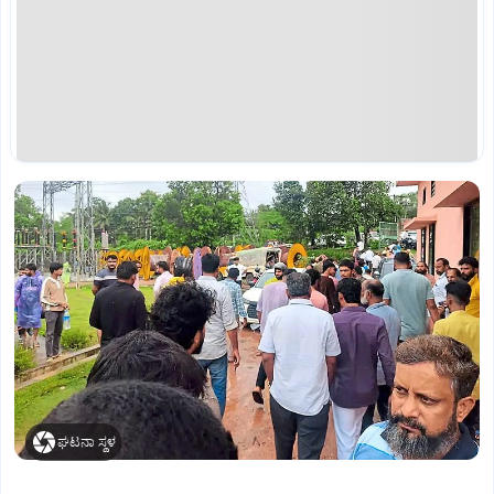
ಘಟನಾ ಸ್ಥಳ