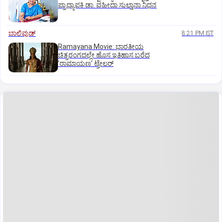
ಪ್ರಾಧ್ಯಾಪಕಿ ಡಾ. ವಹೀದಾ ಸುಲ್ತಾನಾ ನಿಧನ
ಬಾಲಿವುಡ್‌
8:21 PM IST
Ramayana Movie: ಭಾರತೀಯ
ಚಿತ್ರರಂಗದಲ್ಲೇ ಹೊಸ ಇತಿಹಾಸ ಬರೆದ
ʼರಾಮಾಯಣʼ ಟ್ರೇಲರ್