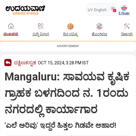
UV
English
E-Paper
ಮುಖಪುಟ
ಸುದ್ದಿ ವಿಭಾಗ
ದಿನ ಭವಿಷ್ಯ
ಹೊಂಗಿರಣ
Search
ADVERTISEMENT
ದಕ್ಷಿಣಕನ್ನಡ
OCT 15, 2024, 3:28 PM IST
Mangaluru: ಸಾವಯವ ಕೃಷಿಕ
ಗ್ರಾಹಕ ಬಳಗದಿಂದ ನ. 1ರಂದು
ನಗರದಲ್ಲಿ ಕಾರ್ಯಾಗಾರ
'ಎಲೆ ಅರಿವು' ಇದ್ದರೆ ಹಿತ್ತಲ ಗಿಡವೇ ಆಹಾರ!