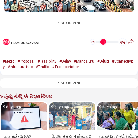
ADVERTISEMENT
ಅ
ಅ
TEAM UDAYAVANI
#Metro
#Proposal
#Feasibility
#Delay
#Mangaluru
#Udupi
#Connectivit
y
#Infrastructure
#Traffic
#Transportation
ADVERTISEMENT
ಇನ್ನಷ್ಟು ಸುದ್ದಿ ಈ ವಿಭಾಗದಿಂದ
9 days ago
9 days ago
9 days ago
ನಾಡ ಕಚೇರಿಗಳಲ್ಲಿ
ನೈಸರ್ಗಿಕ ಕೃಷಿ: 4 ಹೆಚ್ಚುವರಿ
ಗ್ರೂಪ್ ಡಿ ನೌಕರೆಗೆ ಲೈಂಗಿ