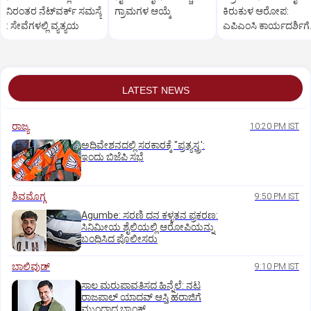
ನಿರಂತರ ನೆಟ್‌ವರ್ಕ್‌ ಸಮಸ್ಯೆ
ಗ್ರಾಮಗಳ ಆಯ್ಕೆ
ಕಿರುಕುಳ ಆರೋಪ:
: ಸೇವೆಗಳಲ್ಲಿ ವ್ಯತ್ಯಯ
ಎಪಿಎಂಸಿ ಕಾರ್ಯದರ್ಶಿಗೆ
ಪ್ರತಿಭಾ ಕುಳಾಯಿ ತರಾಟೆ
LATEST NEWS
ರಾಜ್ಯ
10:20 PM IST
ಅಧಿವೇಶನದಲ್ಲಿ ಸರಕಾರಕ್ಕೆ "ಪ್ರತ್ಯಸ್ತ್ರ':
ಇಂದು ಬಿಜೆಪಿ ಸಭೆ
ಶಿವಮೊಗ್ಗ
9:50 PM IST
Agumbe: ಸರಣಿ ದನ ಕಳ್ಳತನ ಪ್ರಕರಣ:
ಸಿನಿಮೀಯ ಶೈಲಿಯಲ್ಲಿ ಆರೋಪಿಯನ್ನು
ಬಂಧಿಸಿದ ಪೊಲೀಸರು
ಬಾಲಿವುಡ್‌
9:10 PM IST
ಸಾಲ ಮರುಪಾವತಿಸದ ಹಿನ್ನೆಲೆ: ನಟ
ರಾಜಪಾಲ್ ಯಾದವ್‌ ಆಸ್ತಿ ಹರಾಜಿಗೆ
ಮುಂದಾದ ಬ್ಯಾಂಕ್