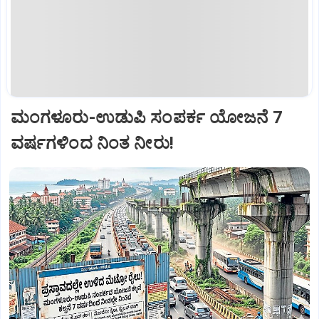
ಮಂಗಳೂರು-ಉಡುಪಿ ಸಂಪರ್ಕ ಯೋಜನೆ 7
ವರ್ಷಗಳಿಂದ ನಿಂತ ನೀರು!