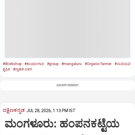
#Workshop
#ಕಾರ್ಯಾಗಾರ
#group
#mangaluru
#Organic farmer
#ಸಾವಯವ
ಕೃಷಿಕ
#ಗ್ರಾಹಕ ಬಳಗ
ADVERTISEMENT
ದಕ್ಷಿಣಕನ್ನಡ
JUL 28, 2026, 1:13 PM IST
ಮಂಗಳೂರು: ಹಂಪನಕಟ್ಟೆಯ