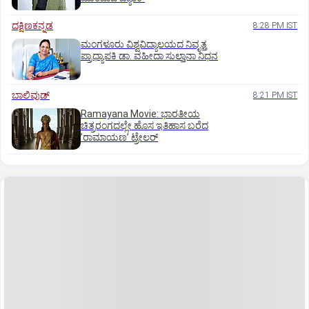
ದಕ್ಷಿಣಕನ್ನಡ
8:28 PM IST
ಮಂಗಳೂರು ವಿಶ್ವವಿದ್ಯಾಲಯದ ನಿವೃತ್ತ
ಪ್ರಾಧ್ಯಾಪಕಿ ಡಾ. ವಹೀದಾ ಸುಲ್ತಾನಾ ನಿಧನ
ಬಾಲಿವುಡ್‌
8:21 PM IST
Ramayana Movie: ಭಾರತೀಯ
ಚಿತ್ರರಂಗದಲ್ಲೇ ಹೊಸ ಇತಿಹಾಸ ಬರೆದ
ʼರಾಮಾಯಣʼ ಟ್ರೇಲರ್