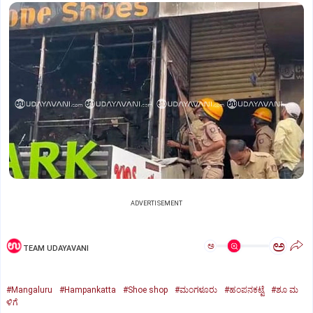
ADVERTISEMENT
ಅ
ಅ
TEAM UDAYAVANI
#Mangaluru
#Hampankatta
#Shoe shop
#ಮಂಗಳೂರು
#ಹಂಪನಕಟ್ಟೆ
#ಶೂ ಮ
ಳಿಗೆ