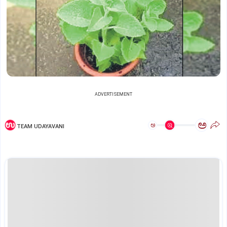
ADVERTISEMENT
ಅ
ಅ
TEAM UDAYAVANI