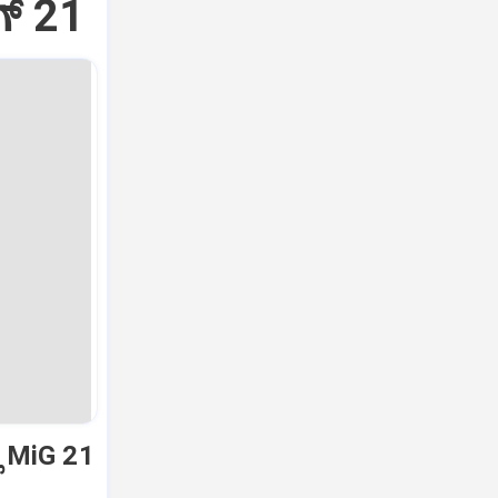
್‌ 21
ಿ MiG 21