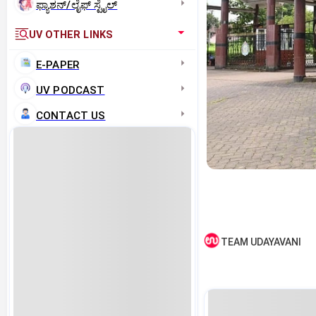
ಫ್ಯಾಶನ್/ಲೈಫ್‌ ಸ್ಟೈಲ್
UV OTHER LINKS
E-PAPER
UV PODCAST
CONTACT US
TEAM UDAYAVANI