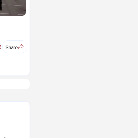
ಅ
Share