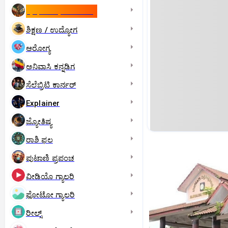
ಇಸ್ರೇಲ್- ಇರಾನ್‌ ಯುದ್ಧ
ಶಿಕ್ಷಣ / ಉದ್ಯೋಗ
ಆರೋಗ್ಯ
ಅನಿವಾಸಿ ಕನ್ನಡಿಗ
ಸೆಲೆಬ್ರಿಟಿ ಕಾರ್ನರ್‌
Explainer
ಜ್ಯೋತಿಷ್ಯ
ರಾಶಿ ಫಲ
ಪುಟಾಣಿ ಪ್ರಪಂಚ
ವೀಡಿಯೊ ಗ್ಯಾಲರಿ
ಫೋಟೋ ಗ್ಯಾಲರಿ
ರೀಲ್ಸ್