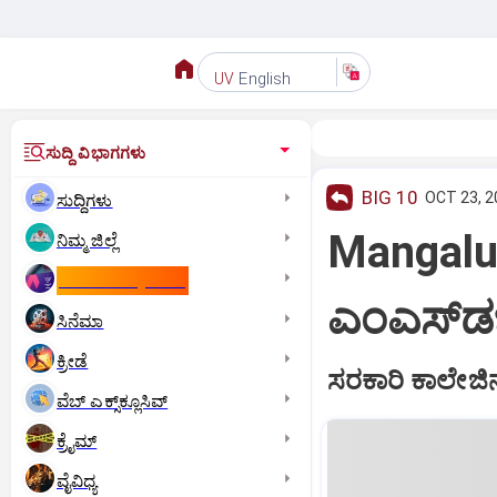
English
UV
ಸುದ್ದಿ ವಿಭಾಗಗಳು
BIG 10
OCT 23, 2
ಸುದ್ದಿಗಳು
Mangalu
ನಿಮ್ಮ ಜಿಲ್ಲೆ
ಕಾಮನ್‌ ವೆಲ್ತ್‌ ಗೇಮ್ಸ್‌
ಎಂಎಸ್‌ಡಬ್ಲ
ಸಿನೆಮಾ
ಕ್ರೀಡೆ
ಸರಕಾರಿ ಕಾಲೇಜಿನಲ
ವೆಬ್ ಎಕ್ಸ್‌ಕ್ಲೂಸಿವ್
ಕ್ರೈಮ್
ವೈವಿಧ್ಯ