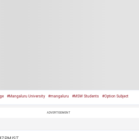
ge
#Mangaluru University
#mangaluru
#MSW Students
#Option Subject
ADVERTISEMENT
:47 PM IST