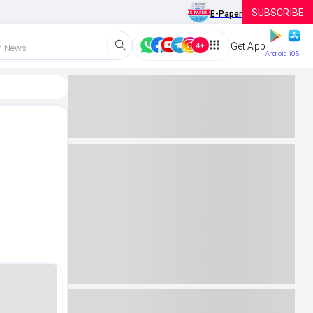
SUBSCRIBE
E-Paper
Get App
h News
Android
iOS