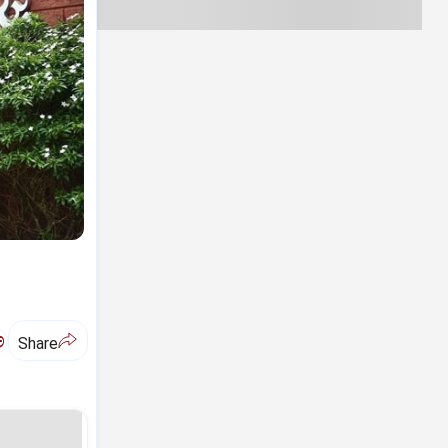
ಅ
Share