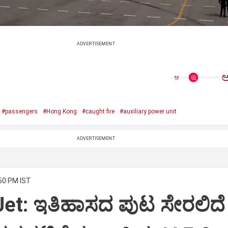
ADVERTISEMENT
ಅ
#passengers
#Hong Kong
#caught fire
#auxiliary power unit
ADVERTISEMENT
:50 PM IST
Jet: ಇತಿಹಾಸದ ಪುಟ ಸೇರಲಿದೆ