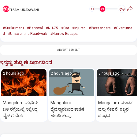
ಅ
ಅ
TEAM UDAYAVANI
#Surikumeru
#Bantwal
#NH-75
#Car
#Injured
#Passengers
#Overturne
d
#Unscientific Roadwork
#Narrow Escape.
ADVERTISEMENT
ಇನ್ನಷ್ಟು ಸುದ್ದಿ ಈ ವಿಭಾಗದಿಂದ
2 hours ago
2 hours ago
3 hours ago
Mangaluru: ಮನೆಯ
Mangaluru:
Mangaluru: ಮಾದಕ
ಬಳಿ ರಸ್ತೆಯಲ್ಲಿ ನಿಲ್ಲಿಸಿದ್ದ
ದೈವಸ್ಥಾನದಿಂದ ಕಾಣಿಕೆ
ವಸ್ತು ಸೇವನೆ: ಇಬ್ಬರ
ಬೈಕ್ ಗೆ ಬೆಂಕಿ
ಹುಂಡಿ ಕಳವು
ಬಂಧನ