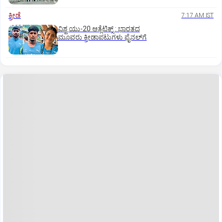
ಕ್ರೀಡೆ
7:17 AM IST
ವಿಶ್ವ ಯು-20 ಆತ್ಲೆಟಿಕ್ಸ್‌ : ಭಾರತದ
ಮೂವರು ಕ್ರೀಡಾಪಟುಗಳು ಫೈನಲ್‌ಗೆ