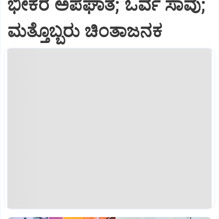
ಭೀಕರ ಅಪಘಾತ; ಓರ್ವ ಸಾವು;
ಮತ್ತೊಬ್ಬರು ಚಿಂತಾಜನಕ