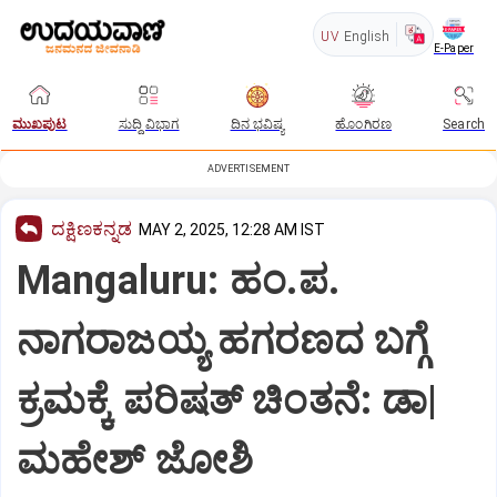
UV
English
E-Paper
ಮುಖಪುಟ
ಸುದ್ದಿ ವಿಭಾಗ
ದಿನ ಭವಿಷ್ಯ
ಹೊಂಗಿರಣ
Search
ADVERTISEMENT
ದಕ್ಷಿಣಕನ್ನಡ
MAY 2, 2025, 12:28 AM IST
Mangaluru: ಹಂ.ಪ.
ನಾಗರಾಜಯ್ಯ ಹಗರಣದ ಬಗ್ಗೆ
ಕ್ರಮಕ್ಕೆ ಪರಿಷತ್‌ ಚಿಂತನೆ: ಡಾ|
ಮಹೇಶ್‌ ಜೋಶಿ