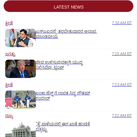
LATEST NEWS
ಕ್ರೀಡೆ
7:33 AM IST
ಎಸ್‌ಎಐನಲ್ಲಿ ತರಬೇತುದಾರರ ಅಭಾವ:
ಮಾಂಡವೀಯ
ಜಗತ್ತು
7:25 AM IST
ಜೀವ ಉಳಿಸುವುದಕ್ಕಾಗಿ ಯುದ್ಧ
ನಿಲ್ಲಿಸಿದೆವು: ಟ್ರಂಪ್‌
ಕ್ರೀಡೆ
7:23 AM IST
ಲಂಕಾ ಟೆಸ್ಟ್‌ ಗೆ ಭಾರತ ಸಿದ್ಧ: ಗೌತಮ್‌
ಗಂಭೀರ್‌
ರಾಜ್ಯ
7:22 AM IST
"ಕೈ' ಪಾಳೆಯದಲ್ಲಿ ಈಗ ಖಾತೆ ಹಂಚಿಕೆ
ಬಿಕ್ಕಟ್ಟು