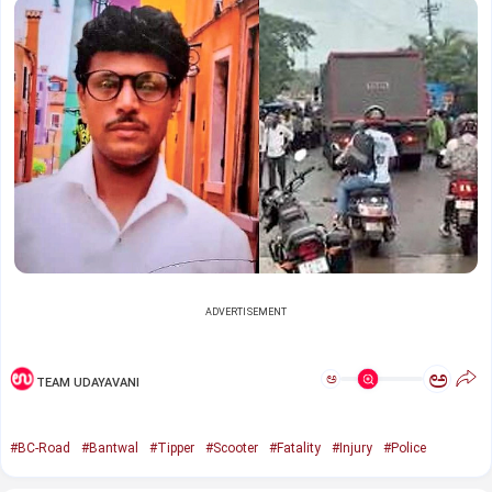
ADVERTISEMENT
ಅ
ಅ
TEAM UDAYAVANI
#BC-Road
#Bantwal
#Tipper
#Scooter
#Fatality
#Injury
#Police