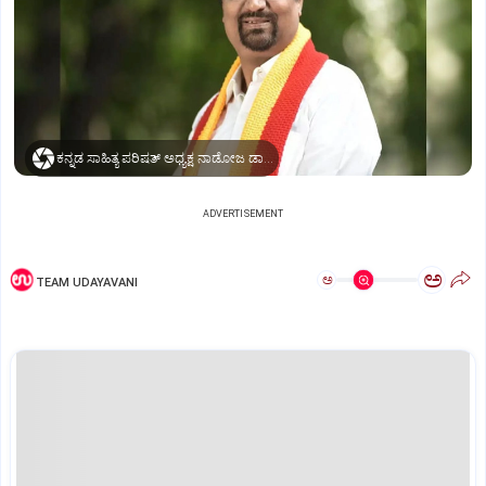
ಕನ್ನಡ ಸಾಹಿತ್ಯ ಪರಿಷತ್‌ ಅಧ್ಯಕ್ಷ ನಾಡೋಜ ಡಾ| ಮಹೇಶ್‌ ಜೋಶಿ
ADVERTISEMENT
ಅ
ಅ
TEAM UDAYAVANI