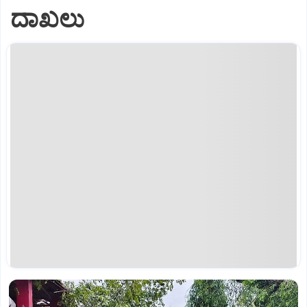
ದಾಖಲು