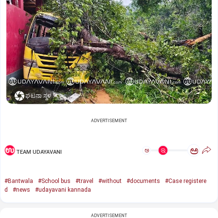
ಘಟನಾ ಸ್ಥಳ
ADVERTISEMENT
ಅ
ಅ
TEAM UDAYAVANI
#Bantwala
#School bus
#travel
#without
#documents
#Case registere
d
#news
#udayavani kannada
ADVERTISEMENT