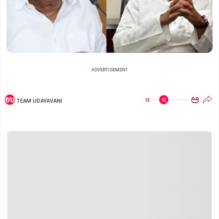
ADVERTISEMENT
ಅ
ಅ
TEAM UDAYAVANI