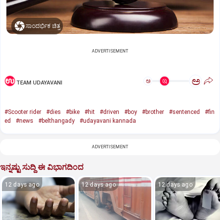
ಸಾಂದರ್ಭಿಕ ಚಿತ್ರ
ADVERTISEMENT
ಅ
ಅ
TEAM UDAYAVANI
#Scooter rider
#dies
#bike
#hit
#driven
#boy
#brother
#sentenced
#fin
ed
#news
#belthangady
#udayavani kannada
ADVERTISEMENT
ಇನ್ನಷ್ಟು ಸುದ್ದಿ ಈ ವಿಭಾಗದಿಂದ
12 days ago
12 days ago
12 days ago