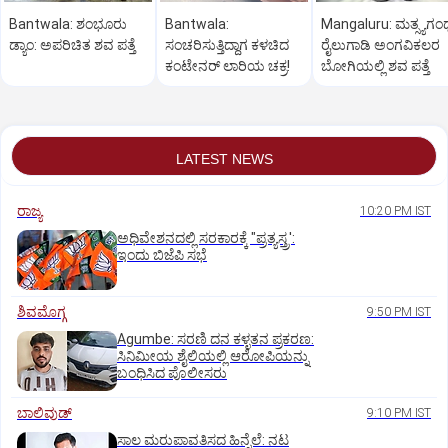
Bantwala: ಶಂಭೂರು
Bantwala:
Mangaluru: ಮತ್ಸ್ಯಗಂ
ಡ್ಯಾಂ: ಅಪರಿಚಿತ ಶವ ಪತ್ತೆ
ಸಂಚರಿಸುತ್ತಿದ್ದಾಗ ಕಳಚಿದ
ರೈಲುಗಾಡಿ ಅಂಗವಿಕಲರ
ಕಂಟೇನರ್ ಲಾರಿಯ ಚಕ್ರ!
ಬೋಗಿಯಲ್ಲಿ ಶವ ಪತ್ತೆ
LATEST NEWS
ರಾಜ್ಯ
10:20 PM IST
ಅಧಿವೇಶನದಲ್ಲಿ ಸರಕಾರಕ್ಕೆ "ಪ್ರತ್ಯಸ್ತ್ರ':
ಇಂದು ಬಿಜೆಪಿ ಸಭೆ
ಶಿವಮೊಗ್ಗ
9:50 PM IST
Agumbe: ಸರಣಿ ದನ ಕಳ್ಳತನ ಪ್ರಕರಣ:
ಸಿನಿಮೀಯ ಶೈಲಿಯಲ್ಲಿ ಆರೋಪಿಯನ್ನು
ಬಂಧಿಸಿದ ಪೊಲೀಸರು
ಬಾಲಿವುಡ್‌
9:10 PM IST
ಸಾಲ ಮರುಪಾವತಿಸದ ಹಿನ್ನೆಲೆ: ನಟ