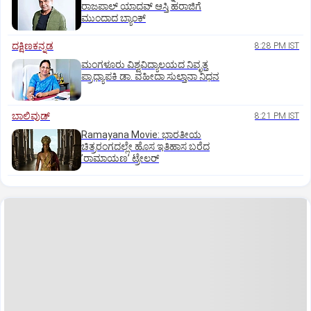
ರಾಜಪಾಲ್ ಯಾದವ್‌ ಆಸ್ತಿ ಹರಾಜಿಗೆ
ಮುಂದಾದ ಬ್ಯಾಂಕ್
ದಕ್ಷಿಣಕನ್ನಡ
8:28 PM IST
ಮಂಗಳೂರು ವಿಶ್ವವಿದ್ಯಾಲಯದ ನಿವೃತ್ತ
ಪ್ರಾಧ್ಯಾಪಕಿ ಡಾ. ವಹೀದಾ ಸುಲ್ತಾನಾ ನಿಧನ
ಬಾಲಿವುಡ್‌
8:21 PM IST
Ramayana Movie: ಭಾರತೀಯ
ಚಿತ್ರರಂಗದಲ್ಲೇ ಹೊಸ ಇತಿಹಾಸ ಬರೆದ
ʼರಾಮಾಯಣʼ ಟ್ರೇಲರ್