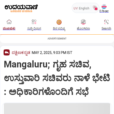
UV
English
E-Paper
ಮುಖಪುಟ
ಸುದ್ದಿ ವಿಭಾಗ
ದಿನ ಭವಿಷ್ಯ
ಹೊಂಗಿರಣ
Search
ADVERTISEMENT
ದಕ್ಷಿಣಕನ್ನಡ
MAY 2, 2025, 9:03 PM IST
Mangaluru; ಗೃಹ ಸಚಿವ,
ಉಸ್ತುವಾರಿ ಸಚಿವರು ನಾಳೆ ಭೇಟಿ
: ಅಧಿಕಾರಿಗಳೊಂದಿಗೆ ಸಭೆ