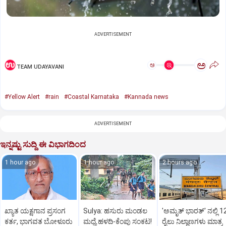
ADVERTISEMENT
ಅ
ಅ
TEAM UDAYAVANI
#Yellow Alert
#rain
#Coastal Karnataka
#Kannada news
ADVERTISEMENT
ಇನ್ನಷ್ಟು ಸುದ್ದಿ ಈ ವಿಭಾಗದಿಂದ
1 hour ago
1 hour ago
2 hours ago
ಖ್ಯಾತ ಯಕ್ಷಗಾನ ಪ್ರಸಂಗ
Sulya: ಹಸುರು ಮಂಡಲ
'ಅಮೃತ್‌ ಭಾರತ್‌' ನಲ್ಲಿ 1
ಕರ್ತ, ಭಾಗವತ ಬೋಳೂರು
ಮಧ್ಯೆ ಹಳದಿ-ಕೆಂಪು ಸಂಕಟ!
ರೈಲು ನಿಲ್ದಾಣಗಳು ಮಾತ್ರ