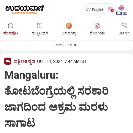
UV
English
E-Paper
ಮುಖಪುಟ
ಸುದ್ದಿ ವಿಭಾಗ
ದಿನ ಭವಿಷ್ಯ
ಹೊಂಗಿರಣ
Search
ADVERTISEMENT
ದಕ್ಷಿಣಕನ್ನಡ
OCT 11, 2024, 7:44 AM IST
Mangaluru:
ತೋಟಬೆಂಗ್ರೆಯಲ್ಲಿ ಸರಕಾರಿ
ಜಾಗದಿಂದ ಅಕ್ರಮ ಮರಳು
ಸಾಗಾಟ