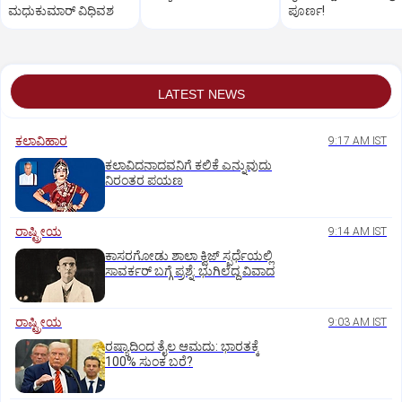
ಮಧುಕುಮಾರ್ ವಿಧಿವಶ
ಪೂರ್ಣ!
LATEST NEWS
ಕಲಾವಿಹಾರ
9:17 AM IST
ಕಲಾವಿದನಾದವನಿಗೆ ಕಲಿಕೆ ಎನ್ನುವುದು
ನಿರಂತರ ಪಯಣ
ರಾಷ್ಟ್ರೀಯ
9:14 AM IST
ಕಾಸರಗೋಡು ಶಾಲಾ ಕ್ವಿಜ್‌ ಸ್ಪರ್ಧೆಯಲ್ಲಿ
ಸಾವರ್ಕರ್‌ ಬಗ್ಗೆ ಪ್ರಶ್ನೆ: ಭುಗಿಲೆದ್ದ ವಿವಾದ
ರಾಷ್ಟ್ರೀಯ
9:03 AM IST
ರಷ್ಯಾದಿಂದ ತೈಲ ಆಮದು: ಭಾರತಕ್ಕೆ
100% ಸುಂಕ ಬರೆ?