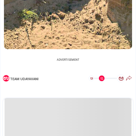
ADVERTISEMENT
ಅ
ಅ
TEAM UDAYAVANI