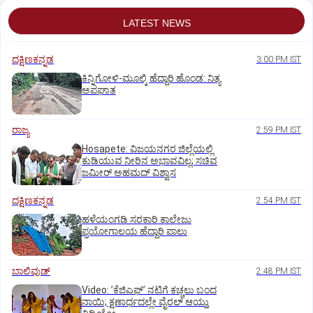
LATEST NEWS
ದಕ್ಷಿಣಕನ್ನಡ
3:00 PM IST
ಕಿನ್ನಿಗೋಳಿ-ಮೂಲ್ಕಿ ಹೆದ್ದಾರಿ ಹೊಂಡ: ನಿತ್ಯ
ಅಪಘಾತ
ರಾಜ್ಯ
2:59 PM IST
Hosapete: ವಿಜಯನಗರ ಜಿಲ್ಲೆಯಲ್ಲಿ
ಕುಡಿಯುವ ನೀರಿನ ಅಭಾವವಿಲ್ಲ; ಸಚಿವ
ಜಮೀರ್ ಅಹಮದ್ ವಿಶ್ವಾಸ
ದಕ್ಷಿಣಕನ್ನಡ
2:54 PM IST
ಹಳೆಯಂಗಡಿ ಸರಕಾರಿ ಕಾಲೇಜು
ಪ್ರಯೋಗಾಲಯ ಹೆದ್ದಾರಿ ಪಾಲು
ಬಾಲಿವುಡ್‌
2:48 PM IST
Video: ʼಕೆಜಿಎಫ್‌ʼ ನಟಿಗೆ ಕಚ್ಚಲು ಬಂದ
ನಾಯಿ; ಕ್ಷಣಾರ್ಧದಲ್ಲೇ ವೈರಲ್‌ ಆಯ್ತು