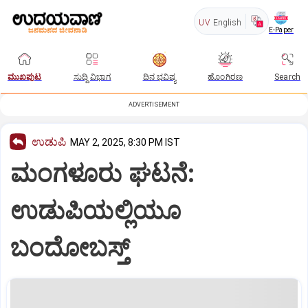
UV
English
E-Paper
ಮುಖಪುಟ
ಸುದ್ದಿ ವಿಭಾಗ
ದಿನ ಭವಿಷ್ಯ
ಹೊಂಗಿರಣ
Search
ADVERTISEMENT
ಉಡುಪಿ
MAY 2, 2025, 8:30 PM IST
ಮಂಗಳೂರು ಘಟನೆ:
ಉಡುಪಿಯಲ್ಲಿಯೂ
ಬಂದೋಬಸ್ತ್