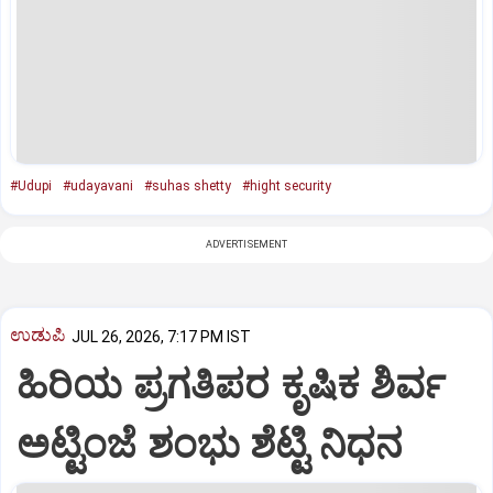
#Udupi
#udayavani
#suhas shetty
#hight security
ADVERTISEMENT
ಉಡುಪಿ
JUL 26, 2026, 7:17 PM IST
ಹಿರಿಯ ಪ್ರಗತಿಪರ ಕೃಷಿಕ ಶಿರ್ವ
ಅಟ್ಟಿಂಜೆ ಶಂಭು ಶೆಟ್ಟಿ ನಿಧನ