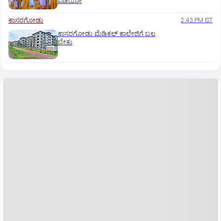
ವಿಡಿಯೋ
ಕಾಸರಗೋಡು
2:43 PM IST
ಕಾಸರಗೋಡು ಮೆಡಿಕಲ್‌ ಕಾಲೇಜಿಗೆ ಬಲ
ಬೇಕು