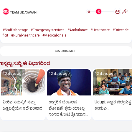
ಅ
ಅ
TEAM UDAYAVANI
#Staff-shortage
#Emergency-services
#Ambulance
#Healthcare
#Driver-de
ficit
#Rural-healthcare
#Medical-crisis
ADVERTISEMENT
ಇನ್ನಷ್ಟು ಸುದ್ದಿ ಈ ವಿಭಾಗದಿಂದ
12 days ago
12 days ago
12 days ago
ನೀರಿನ ಸಮಸ್ಯೆಗೆ ನಮ್ಮ
ಉಗ್ರರಿಗೆ ಬೆಂಬಲದ
Udupi: ಸಾಕ್ಷರ ಜಿಲ್ಲೆಯತ್ತ
ಹಿತ್ತಲಲ್ಲಿಯೇ ಇದೆ ಪರಿಹಾರ
ಘೋಷಣೆ; ಕ್ರಮ ಯಾಕಿಲ್ಲ:
ಉಡುಪಿ...
ಸಂಸದ ಕೋಟ ಶ್ರೀನಿವಾಸ
ಪೂಜಾರಿ