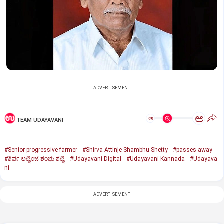
ADVERTISEMENT
ಅ
ಅ
TEAM UDAYAVANI
#Senior progressive farmer
#Shirva Attinje Shambhu Shetty
#passes away
#ಶಿರ್ವ ಅಟ್ಟಿಂಜೆ ಶಂಭು ಶೆಟ್ಟಿ
#Udayavani Digital
#Udayavani Kannada
#Udayava
ni
ADVERTISEMENT