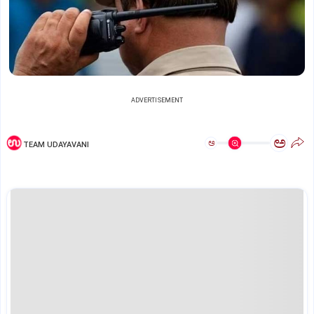
ADVERTISEMENT
ಅ
ಅ
TEAM UDAYAVANI