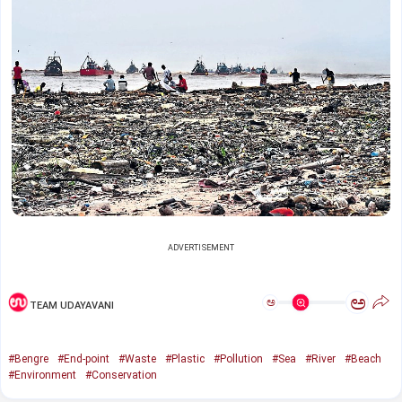
ADVERTISEMENT
ಅ
ಅ
TEAM UDAYAVANI
#Bengre
#End-point
#Waste
#Plastic
#Pollution
#Sea
#River
#Beach
#Environment
#Conservation