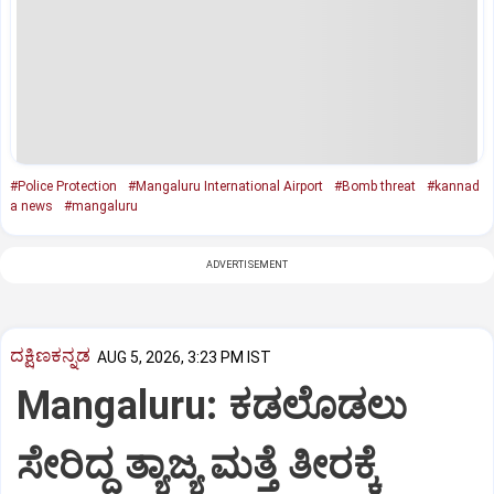
#Police Protection
#Mangaluru International Airport
#Bomb threat
#kannad
a news
#mangaluru
ADVERTISEMENT
ದಕ್ಷಿಣಕನ್ನಡ
AUG 5, 2026, 3:23 PM IST
Mangaluru: ಕಡಲೊಡಲು
ಸೇರಿದ್ದ ತ್ಯಾಜ್ಯ ಮತ್ತೆ ತೀರಕ್ಕೆ