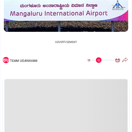
ADVERTISEMENT
ಅ
ಅ
TEAM UDAYAVANI