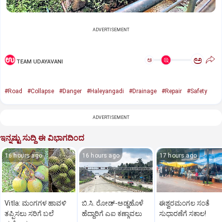
ADVERTISEMENT
ಅ
ಅ
TEAM UDAYAVANI
#Road
#Collapse
#Danger
#Haleyangadi
#Drainage
#Repair
#Safety
ADVERTISEMENT
ಇನ್ನಷ್ಟು ಸುದ್ದಿ ಈ ವಿಭಾಗದಿಂದ
16 hours ago
16 hours ago
17 hours ago
Vitla: ಮಂಗಗಳ ಹಾವಳಿ
ಬಿ.ಸಿ. ರೋಡ್‌-ಅಡ್ಡಹೊಳೆ
ಈಶ್ವರಮಂಗಲ ಸಂತೆ
ತಪ್ಪಿಸಲು ಸರಿಗೆ ಬಲೆ
ಹೆದ್ದಾರಿಗೆ ಎಐ ಕಣ್ಗಾವಲು
ಸುಧಾರಣೆಗೆ ಸಕಾಲ!