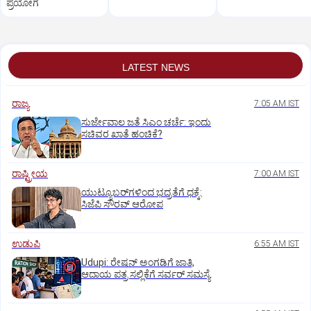
ಪ್ರಯೋಗ
LATEST NEWS
ರಾಜ್ಯ
7:05 AM IST
ಸುರ್ಜೇವಾಲ ಜತೆ ಸಿಎಂ ಚರ್ಚೆ: ಇಂದು
ಸಚಿವರ ಖಾತೆ ಹಂಚಿಕೆ?
ರಾಷ್ಟ್ರೀಯ
7:00 AM IST
ಯುಟ್ಯೂಬರ್‌ಗಳಿಂದ ಭದ್ರತೆಗೆ ಧಕ್ಕೆ:
ಸಿಜೆಪಿ ಸೌರವ್‌ ಆರೋಪ
ಉಡುಪಿ
6:55 AM IST
Udupi: ರೇಷನ್‌ ಅಂಗಡಿಗೆ ಜಾತಿ,
ಆದಾಯ ಪತ್ರ ಸಲ್ಲಿಕೆಗೆ ಸರ್ವರ್‌ ಸಮಸ್ಯೆ