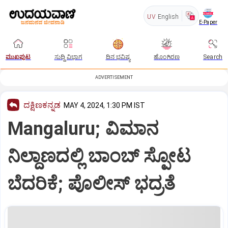
UV
English
E-Paper
ಮುಖಪುಟ
ಸುದ್ದಿ ವಿಭಾಗ
ದಿನ ಭವಿಷ್ಯ
ಹೊಂಗಿರಣ
Search
ADVERTISEMENT
ದಕ್ಷಿಣಕನ್ನಡ
MAY 4, 2024, 1:30 PM IST
Mangaluru; ವಿಮಾನ
ನಿಲ್ದಾಣದಲ್ಲಿ ಬಾಂಬ್ ಸ್ಪೋಟ
ಬೆದರಿಕೆ; ಪೊಲೀಸ್ ಭದ್ರತೆ