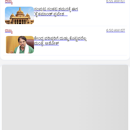
ರಾಜ್ಯ
6:55 AM IST
ಸಂಪುಟ ಸಂಕಟ ಶಮನಕ್ಕೆ ಈಗ
‘ಕೈ’ಕಮಾಂಡ್‌ ಪ್ರವೇಶ
ರಾಜ್ಯ
6:50 AM IST
ಕೇಂದ್ರ ವರಿಷ್ಠರಿಗೆ ದುಡ್ಡು ಕೊಟ್ಟವರೆಲ್ಲ
ಮಂತ್ರಿ: ಅಶೋಕ್