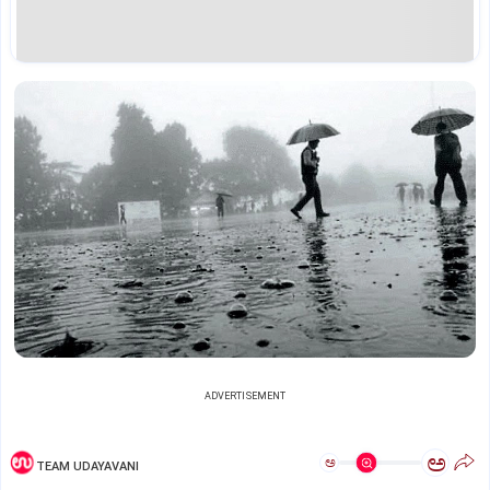
ADVERTISEMENT
ಅ
ಅ
TEAM UDAYAVANI