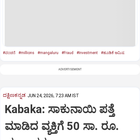
#ವಂಚನೆ
#millions
#mangaluru
#Fraud
#Investment
#ಹೂಡಿಕೆ ಆಮಿಷ
ADVERTISEMENT
ದಕ್ಷಿಣಕನ್ನಡ
JUN 24, 2026, 7:23 AM IST
Kabaka: ಸಾಕುನಾಯಿ ಪತ್ತೆ
ಮಾಡಿದ ವ್ಯಕ್ತಿಗೆ 50 ಸಾ. ರೂ.