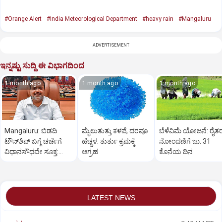
#Orange Alert
#India Meteorological Department
#heavy rain
#Mangaluru
ADVERTISEMENT
ಇನ್ನಷ್ಟು ಸುದ್ದಿ ಈ ವಿಭಾಗದಿಂದ
1 month ago
1 month ago
1 month ago
Mangaluru: ಬಿಡದಿ
ಮೈಲುತುತ್ತು ಕಳಪೆ, ದರವೂ
ಬೆಳೆವಿಮೆ ಯೋಜನೆ: ರೈತ
ಟೌನ್‌ಶಿಪ್ ಬಗ್ಗೆ ಚರ್ಚೆಗೆ
ಹೆಚ್ಚಳ: ತುರ್ತು ಕ್ರಮಕ್ಕೆ
ನೋಂದಣಿಗೆ ಜು. 31
ವಿಧಾನಸೌಧವೇ ಸೂಕ್ತ:
ಆಗ್ರಹ
ಕೊನೆಯ ದಿನ
ಖಾದರ್
LATEST NEWS