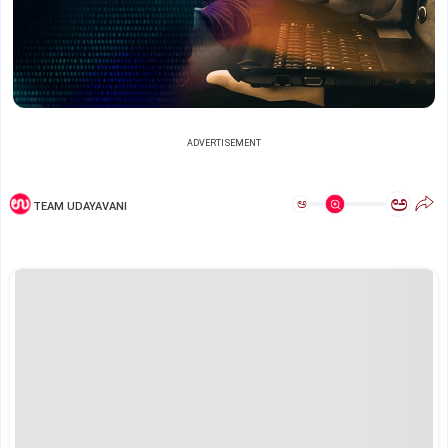
ADVERTISEMENT
ಅ
ಅ
TEAM UDAYAVANI