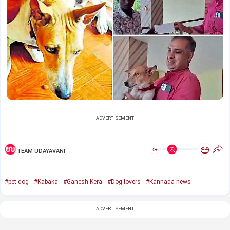
ADVERTISEMENT
ಅ
ಅ
TEAM UDAYAVANI
#pet dog
#Kabaka
#Ganesh Kera
#Dog lovers
#Kannada news
ADVERTISEMENT