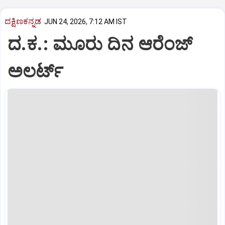
ದಕ್ಷಿಣಕನ್ನಡ
JUN 24, 2026, 7:12 AM IST
ದ.ಕ.: ಮೂರು ದಿನ ಆರೆಂಜ್‌
ಅಲರ್ಟ್‌