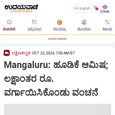
UV
English
E-Paper
ಮುಖಪುಟ
ಸುದ್ದಿ ವಿಭಾಗ
ದಿನ ಭವಿಷ್ಯ
ಹೊಂಗಿರಣ
Search
ADVERTISEMENT
ದಕ್ಷಿಣಕನ್ನಡ
OCT 22, 2024, 7:00 AM IST
Mangaluru: ಹೂಡಿಕೆ ಆಮಿಷ;
ಲಕ್ಷಾಂತರ ರೂ.
ವರ್ಗಾಯಿಸಿಕೊಂಡು ವಂಚನೆ