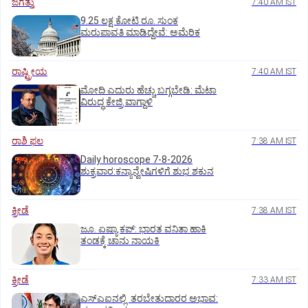
ಜಗತ್ತು
7:40 AM IST
9.25 ಲಕ್ಷ ಕೋಟಿ ರೂ. ಸುಂಕ
ಮರುಪಾವತಿ ಮಾಡಿದ್ದೇವೆ: ಅಮೆರಿಕ
ರಾಷ್ಟ್ರೀಯ
7:40 AM IST
ಮೋದಿ ಎದುರು ಹೆಚ್ಚು ಬಗ್ಗಬೇಡಿ: ಮೆಟಾ
ವಿರುದ್ಧ ಕೇಜ್ರಿ ವಾಗ್ದಾಳಿ
ರಾಶಿ ಫಲ
7:38 AM IST
Daily horoscope 7-8-2026
ಶುಕ್ರವಾರ:ಕನ್ಯಾನ್ವೇಷಿಗಳಿಗೆ ಶುಭ ಶಕುನ
ಕ್ರೀಡೆ
7:38 AM IST
ಜೂ. ಏಷ್ಯಾ ಕಪ್‌: ಭಾರತ ವನಿತಾ ಹಾಕಿ
ತಂಡಕ್ಕೆ ಚಾನು ನಾಯಕಿ
ಕ್ರೀಡೆ
7:33 AM IST
ಎಸ್‌ಎಐನಲ್ಲಿ ತರಬೇತುದಾರರ ಅಭಾವ: