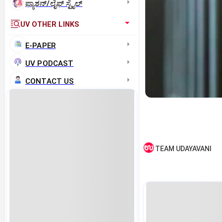
ಫ್ಯಾಶನ್/ಲೈಫ್‌ ಸ್ಟೈಲ್
UV OTHER LINKS
E-PAPER
UV PODCAST
CONTACT US
TEAM UDAYAVANI