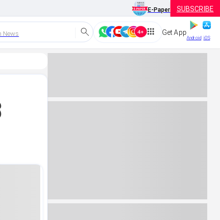
SUBSCRIBE
E-Paper
Get App
h News
Android
iOS
ದ