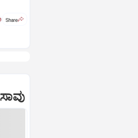
ಅ
Share
 ಸಾವು