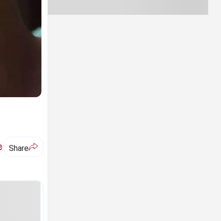
ಅ
Share