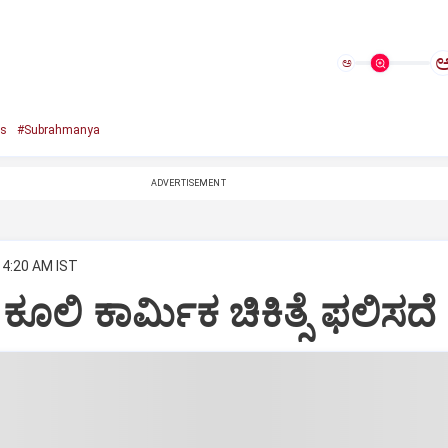
ಅ
ss
#Subrahmanya
ADVERTISEMENT
 4:20 AM IST
ೂಲಿ ಕಾರ್ಮಿಕ ಚಿಕಿತ್ಸೆ ಫಲಿಸದೆ