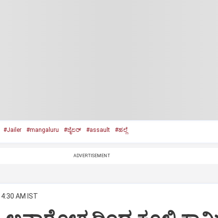
#Jailer
#mangaluru
#ಜೈಲರ್‌
#assault
#ಹಲ್ಲೆ
ADVERTISEMENT
 4:30 AM IST