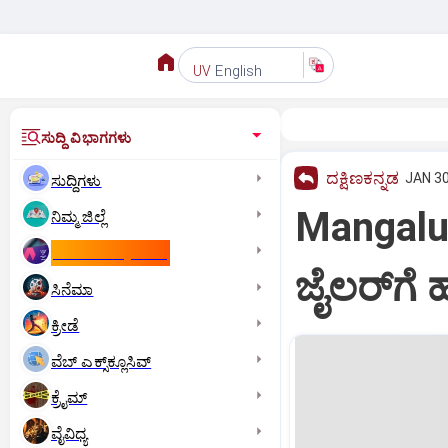
English
UV
ಸುದ್ದಿ ವಿಭಾಗಗಳು
ದಕ್ಷಿಣಕನ್ನಡ
JAN 30
ಸುದ್ದಿಗಳು
Mangalu
ನಿಮ್ಮ ಜಿಲ್ಲೆ
ಕಾಮನ್‌ ವೆಲ್ತ್‌ ಗೇಮ್ಸ್‌
ಜೈಲರ್‌ಗೆ ಹಲ
ಸಿನೆಮಾ
ಕ್ರೀಡೆ
ವೆಬ್ ಎಕ್ಸ್‌ಕ್ಲೂಸಿವ್
ಕ್ರೈಮ್
ವೈವಿಧ್ಯ