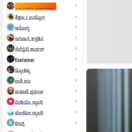
ಇಸ್ರೇಲ್- ಇರಾನ್‌ ಯುದ್ಧ
ಶಿಕ್ಷಣ / ಉದ್ಯೋಗ
ಆರೋಗ್ಯ
ಅನಿವಾಸಿ ಕನ್ನಡಿಗ
ಸೆಲೆಬ್ರಿಟಿ ಕಾರ್ನರ್‌
Explainer
ಜ್ಯೋತಿಷ್ಯ
ರಾಶಿ ಫಲ
ಪುಟಾಣಿ ಪ್ರಪಂಚ
ವೀಡಿಯೊ ಗ್ಯಾಲರಿ
ಫೋಟೋ ಗ್ಯಾಲರಿ
ರೀಲ್ಸ್