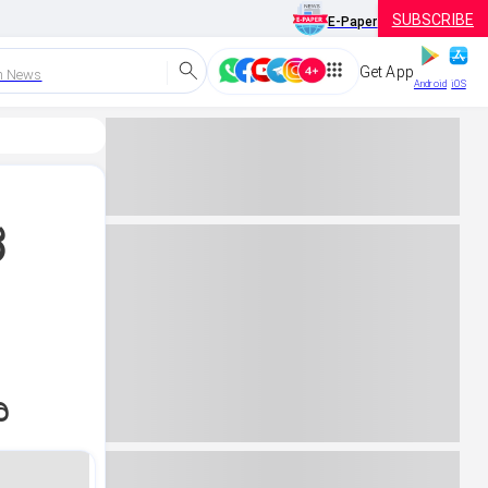
SUBSCRIBE
E-Paper
Get App
h News
Android
iOS
ರ
ಿ