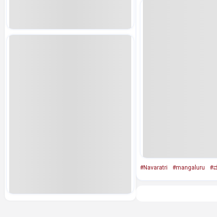
#Navaratri
#mangaluru
#ಮ