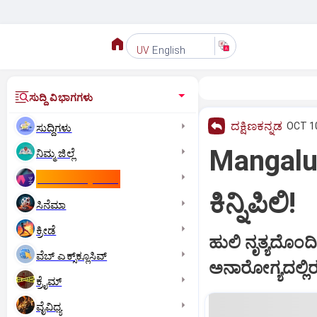
English
UV
ಸುದ್ದಿ ವಿಭಾಗಗಳು
ದಕ್ಷಿಣಕನ್ನಡ
OCT 10
ಸುದ್ದಿಗಳು
Mangalur
ನಿಮ್ಮ ಜಿಲ್ಲೆ
ಕಾಮನ್‌ ವೆಲ್ತ್‌ ಗೇಮ್ಸ್‌
ಕಿನ್ನಿಪಿಲಿ!
ಸಿನೆಮಾ
ಕ್ರೀಡೆ
ಹುಲಿ ನೃತ್ಯದೊಂ
ವೆಬ್ ಎಕ್ಸ್‌ಕ್ಲೂಸಿವ್
ಅನಾರೋಗ್ಯದಲ್ಲಿರ
ಕ್ರೈಮ್
ವೈವಿಧ್ಯ