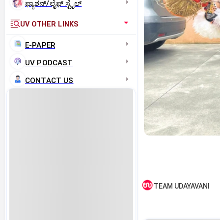
ಫ್ಯಾಶನ್/ಲೈಫ್‌ ಸ್ಟೈಲ್
UV OTHER LINKS
E-PAPER
UV PODCAST
CONTACT US
TEAM UDAYAVANI