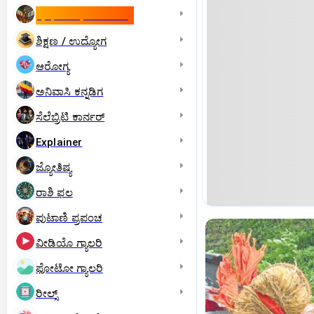
ಇಸ್ರೇಲ್- ಇರಾನ್‌ ಯುದ್ಧ
ಶಿಕ್ಷಣ / ಉದ್ಯೋಗ
ಆರೋಗ್ಯ
ಅನಿವಾಸಿ ಕನ್ನಡಿಗ
ಸೆಲೆಬ್ರಿಟಿ ಕಾರ್ನರ್‌
Explainer
ಜ್ಯೋತಿಷ್ಯ
ರಾಶಿ ಫಲ
ಪುಟಾಣಿ ಪ್ರಪಂಚ
ವೀಡಿಯೊ ಗ್ಯಾಲರಿ
ಫೋಟೋ ಗ್ಯಾಲರಿ
ರೀಲ್ಸ್