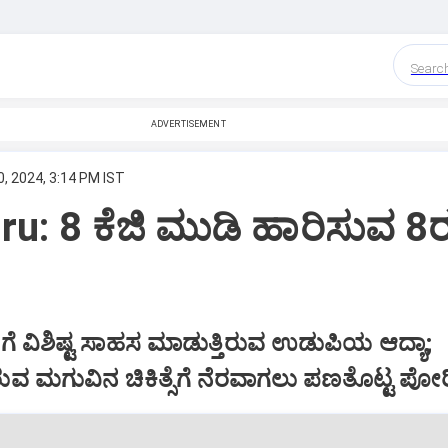
Searc
ADVERTISEMENT
, 2024, 3:14 PM IST
u: 8 ಕೆಜಿ ಮುಡಿ ಹಾರಿಸುವ 8
ದಿಗೆ ವಿಶಿಷ್ಟ ಸಾಹಸ ಮಾಡುತ್ತಿರುವ ಉಡುಪಿಯ ಆದ್ಯಾ;
ುವ ಮಗುವಿನ ಚಿಕಿತ್ಸೆಗೆ ನೆರವಾಗಲು ಪಣತೊಟ್ಟ ಪೋರ