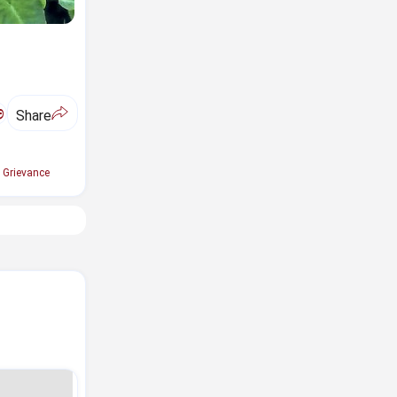
ಅ
Share
 Grievance