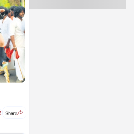
ಅ
Share