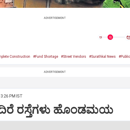
ADVERTISEMENT
ಅ
plete Construction
#Fund Shortage
#Street Vendors
#Surathkal News
#Public
ADVERTISEMENT
 3:26 PM IST
ಿರೆ ರಸ್ತೆಗಳು ಹೊಂಡಮಯ