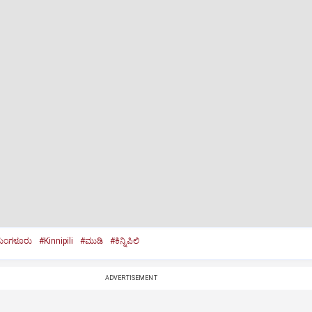
ಂಗಳೂರು
#Kinnipili
#ಮುಡಿ
#ಕಿನ್ನಿಪಿಲಿ
ADVERTISEMENT