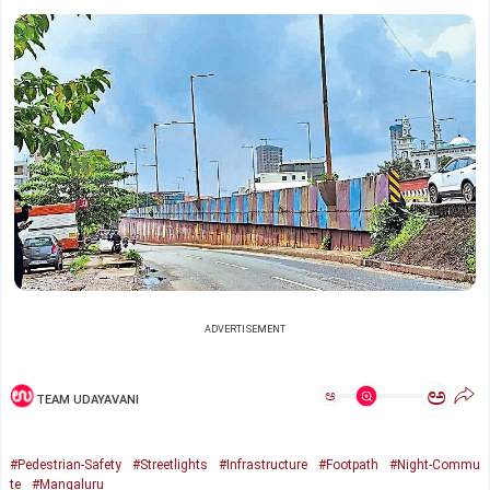
ADVERTISEMENT
ಅ
ಅ
TEAM UDAYAVANI
#Pedestrian-Safety
#Streetlights
#Infrastructure
#Footpath
#Night-Commu
te
#Mangaluru