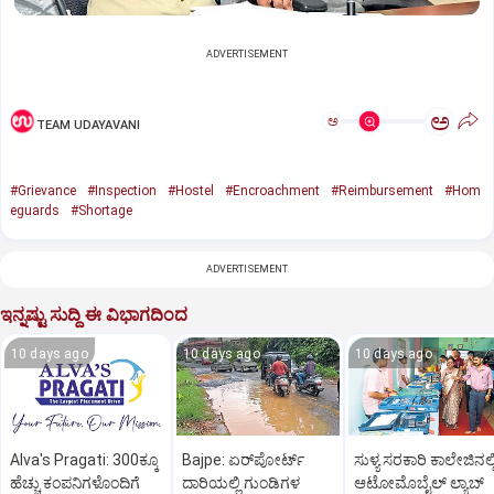
ADVERTISEMENT
ಅ
ಅ
TEAM UDAYAVANI
#Grievance
#Inspection
#Hostel
#Encroachment
#Reimbursement
#Hom
eguards
#Shortage
ADVERTISEMENT
ಇನ್ನಷ್ಟು ಸುದ್ದಿ ಈ ವಿಭಾಗದಿಂದ
10 days ago
10 days ago
10 days ago
Alva's Pragati: 300ಕ್ಕೂ
Bajpe: ಏರ್‌ಪೋರ್ಟ್‌
ಸುಳ್ಯ ಸರಕಾರಿ ಕಾಲೇಜಿನಲ್ಲ
ಹೆಚ್ಚು ಕಂಪನಿಗಳೊಂದಿಗೆ
ದಾರಿಯಲ್ಲಿ ಗುಂಡಿಗಳ
ಆಟೋಮೊಬೈಲ್‌ ಲ್ಯಾಬ್‌