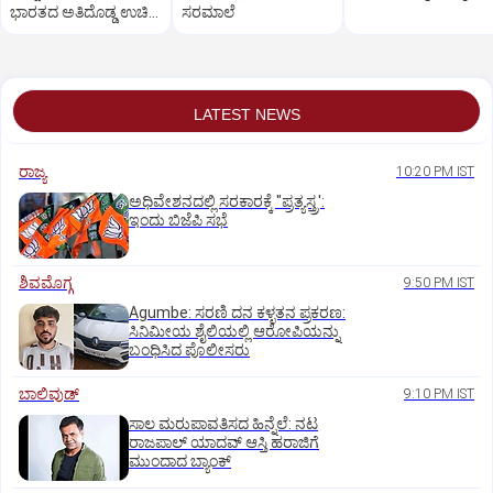
ಭಾರತದ ಅತಿದೊಡ್ಡ ಉಚಿತ
ಸರಮಾಲೆ
ಉದ್ಯೋಗ ಮೇಳ
LATEST NEWS
ರಾಜ್ಯ
10:20 PM IST
ಅಧಿವೇಶನದಲ್ಲಿ ಸರಕಾರಕ್ಕೆ "ಪ್ರತ್ಯಸ್ತ್ರ':
ಇಂದು ಬಿಜೆಪಿ ಸಭೆ
ಶಿವಮೊಗ್ಗ
9:50 PM IST
Agumbe: ಸರಣಿ ದನ ಕಳ್ಳತನ ಪ್ರಕರಣ:
ಸಿನಿಮೀಯ ಶೈಲಿಯಲ್ಲಿ ಆರೋಪಿಯನ್ನು
ಬಂಧಿಸಿದ ಪೊಲೀಸರು
ಬಾಲಿವುಡ್‌
9:10 PM IST
ಸಾಲ ಮರುಪಾವತಿಸದ ಹಿನ್ನೆಲೆ: ನಟ
ರಾಜಪಾಲ್ ಯಾದವ್‌ ಆಸ್ತಿ ಹರಾಜಿಗೆ
ಮುಂದಾದ ಬ್ಯಾಂಕ್