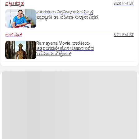
ದಕ್ಷಿಣಕನ್ನಡ
8:28 PM IST
ಮಂಗಳೂರು ವಿಶ್ವವಿದ್ಯಾಲಯದ ನಿವೃತ್ತ
ಪ್ರಾಧ್ಯಾಪಕಿ ಡಾ. ವಹೀದಾ ಸುಲ್ತಾನಾ ನಿಧನ
ಬಾಲಿವುಡ್‌
8:21 PM IST
Ramayana Movie: ಭಾರತೀಯ
ಚಿತ್ರರಂಗದಲ್ಲೇ ಹೊಸ ಇತಿಹಾಸ ಬರೆದ
ʼರಾಮಾಯಣʼ ಟ್ರೇಲರ್