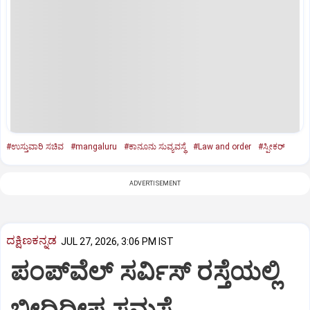
#ಉಸ್ತುವಾರಿ ಸಚಿವ
#mangaluru
#ಕಾನೂನು ಸುವ್ಯವಸ್ಥೆ
#Law and order
#ಸ್ಪೀಕರ್‌
ADVERTISEMENT
ದಕ್ಷಿಣಕನ್ನಡ
JUL 27, 2026, 3:06 PM IST
ಪಂಪ್‌ವೆಲ್ ಸರ್ವಿಸ್ ರಸ್ತೆಯಲ್ಲಿ
ಬೀದಿದೀಪ ಸಮಸ್ಯೆ