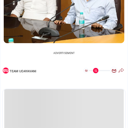
ADVERTISEMENT
ಅ
ಅ
TEAM UDAYAVANI