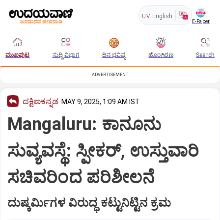
UV
English
E-Paper
ಮುಖಪುಟ
ಸುದ್ದಿ ವಿಭಾಗ
ದಿನ ಭವಿಷ್ಯ
ಹೊಂಗಿರಣ
Search
ADVERTISEMENT
ದಕ್ಷಿಣಕನ್ನಡ
MAY 9, 2025, 1:09 AM IST
Mangaluru: ಕಾನೂನು
ಸುವ್ಯವಸ್ಥೆ: ಸ್ಪೀಕರ್‌, ಉಸ್ತುವಾರಿ
ಸಚಿವರಿಂದ ಪರಿಶೀಲನೆ
ದುಷ್ಕರ್ಮಿಗಳ ವಿರುದ್ಧ ಕಟ್ಟುನಿಟ್ಟಿನ ಕ್ರಮ