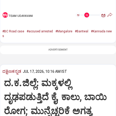
ಅ
ಅ
TEAM UDAYAVANI
#BC Road case
#accused arrested
#Mangalore
#Bantwal
#Kannada new
s
ADVERTISEMENT
ದಕ್ಷಿಣಕನ್ನಡ
JUL 17, 2026, 10:16 AM IST
ದ.ಕ.ಜಿಲ್ಲೆ: ಮಕ್ಕಳಲ್ಲಿ
ದೃಢಪಡುತ್ತಿದೆ ಕೈ, ಕಾಲು, ಬಾಯಿ
ರೋಗ; ಮುನ್ನೆಚ್ಚರಿಕೆ ಅಗತ್ಯ