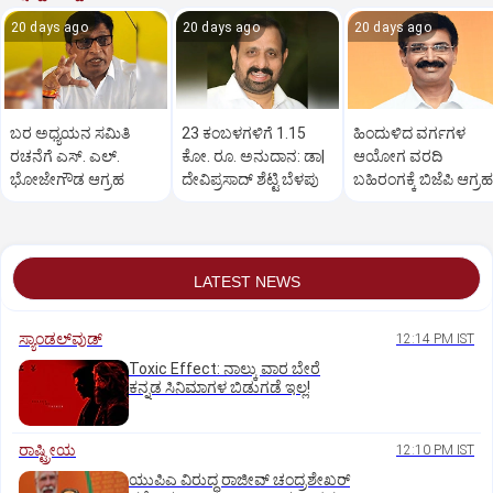
20 days ago
20 days ago
20 days ago
ಬರ ಅಧ್ಯಯನ ಸಮಿತಿ
23 ಕಂಬಳಗಳಿಗೆ 1.15
ಹಿಂದುಳಿದ ವರ್ಗಗಳ
ರಚನೆಗೆ ಎಸ್‌. ಎಲ್‌.
ಕೋ. ರೂ. ಅನುದಾನ: ಡಾ|
ಆಯೋಗ ವರದಿ
ಭೋಜೇಗೌಡ ಆಗ್ರಹ
ದೇವಿಪ್ರಸಾದ್‌ ಶೆಟ್ಟಿ ಬೆಳಪು
ಬಹಿರಂಗಕ್ಕೆ ಬಿಜೆಪಿ ಆಗ್ರಹ
LATEST NEWS
ಸ್ಯಾಂಡಲ್‌ವುಡ್‌
12:14 PM IST
Toxic Effect: ನಾಲ್ಕು ವಾರ ಬೇರೆ
ಕನ್ನಡ ಸಿನಿಮಾಗಳ ಬಿಡುಗಡೆ ಇಲ್ಲ!
ರಾಷ್ಟ್ರೀಯ
12:10 PM IST
ಯುಪಿಎ ವಿರುದ್ಧ ರಾಜೀವ್ ಚಂದ್ರಶೇಖರ್