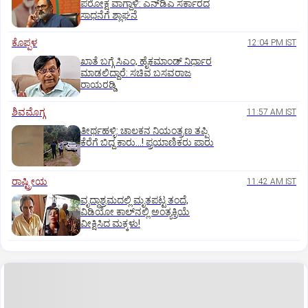
ಪರೋಕ್ಷ ವಾಗ್ದಾಳಿ: ಎನ್‌ಡಿಎ ಸರ್ಕಾರದ
ಸಾಧನೆಗೆ ಶ್ಲಾಘನೆ
ಕೊಪ್ಪಳ
12:04 PM IST
ಖಾತೆ ಬಗ್ಗೆ ಸಿಎಂ, ಹೈಕಮಾಂಡ್ ನಿರ್ಧಾರ
ಮಾಡಲಿದ್ದಾರೆ: ಸಚಿವ ಬಸವರಾಜ
ರಾಯರಡ್ಡಿ
ಶಿವಮೊಗ್ಗ
11:57 AM IST
ತೀರ್ಥಹಳ್ಳಿ: ಚಾಲಕನ ನಿಯಂತ್ರಣ ತಪ್ಪಿ
ಕೆರೆಗೆ ಬಿದ್ದ ಕಾರು...! ಪ್ರಯಾಣಿಕರು ಪಾರು
ರಾಷ್ಟ್ರೀಯ
11:42 AM IST
ವೃದ್ಧಾಶ್ರಮದಲ್ಲಿ ಮೃತಪಟ್ಟ ತಂದೆ,
ವಿಡಿಯೋ ಕಾಲ್‌ನಲ್ಲಿ ಅಂತ್ಯಕ್ರಿಯೆ
ವೀಕ್ಷಿಸಿದ ಮಕ್ಕಳು!