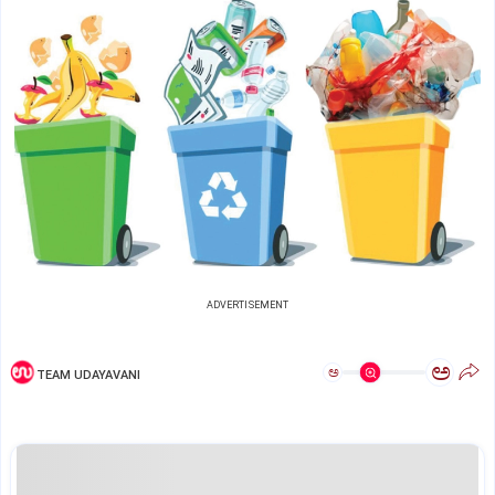
ADVERTISEMENT
ಅ
ಅ
TEAM UDAYAVANI