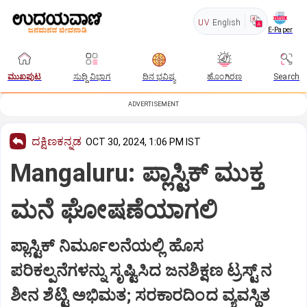
UV
English
E-Paper
ಮುಖಪುಟ
ಸುದ್ದಿ ವಿಭಾಗ
ದಿನ ಭವಿಷ್ಯ
ಹೊಂಗಿರಣ
Search
ADVERTISEMENT
ದಕ್ಷಿಣಕನ್ನಡ
OCT 30, 2024, 1:06 PM IST
Mangaluru: ಪ್ಲಾಸ್ಟಿಕ್‌ ಮುಕ್ತ
ಮನೆ ಘೋಷಣೆಯಾಗಲಿ
ಪ್ಲಾಸ್ಟಿಕ್‌ ನಿರ್ಮೂಲನೆಯಲ್ಲಿ ಹೊಸ
ಪರಿಕಲ್ಪನೆಗಳನ್ನು ಸೃಷ್ಟಿಸಿದ ಜನಶಿಕ್ಷಣ ಟ್ರಸ್ಟ್‌ ನ
ಶೀನ ಶೆಟ್ಟಿ ಅಭಿಮತ; ಸರಕಾರದಿಂದ ವ್ಯವಸ್ಥಿತ