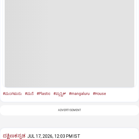
#ಮಂಗಳೂರು
#ಮನೆ
#Plastic
#ಪ್ಲಾಸ್ಟಿಕ್‌
#mangaluru
#House
ADVERTISEMENT
ದಕ್ಷಿಣಕನ್ನಡ
JUL 17, 2026, 12:03 PM IST