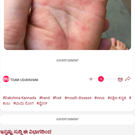
ADVERTISEMENT
ಅ
ಅ
TEAM UDAYAVANI
#Dakshina Kannada
#hand
#foot
#mouth disease
#virus
#ದಕ್ಷಿಣ ಕನ್ನಡ
#
ಕಾಲು
#ಬಾಯಿ ರೋಗ
#ವೈರಸ್‌
ADVERTISEMENT
ಇನ್ನಷ್ಟು ಸುದ್ದಿ ಈ ವಿಭಾಗದಿಂದ