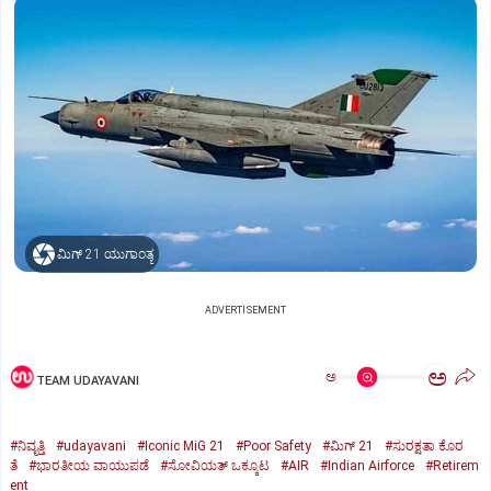
ಮಿಗ್‌ 21 ಯುಗಾಂತ್ಯ
ADVERTISEMENT
ಅ
ಅ
TEAM UDAYAVANI
#ನಿವೃತ್ತಿ
#udayavani
#Iconic MiG 21
#Poor Safety
#ಮಿಗ್‌ 21
#ಸುರಕ್ಷತಾ ಕೊರ
ತೆ
#ಭಾರತೀಯ ವಾಯುಪಡೆ
#ಸೋವಿಯತ್‌ ಒಕ್ಕೂಟ
#AIR
#Indian Airforce
#Retirem
ent