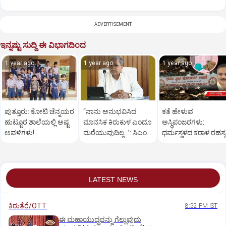
ADVERTISEMENT
ಇನ್ನಷ್ಟು ಸುದ್ದಿ ಈ ವಿಭಾಗದಿಂದ
1 year ago
1 year ago
1 year ago
ಪುತ್ತೂರು: ಕೋಟಿ ಚೆನ್ನಯರ
“ನಾನು ಅನುಭವಿಸಿದ
ಕತೆ ಹೇಳುವ
ಹುಟ್ಟೂರ ಶಾಲೆಯಲ್ಲಿ ಅಷ್ಟ
ಮಾನಸಿಕ ಕಿರುಕುಳ ಎಂದೂ
ಅಸ್ಥಿಪಂಜರಗಳು:
ಅವಳಿಗಳು!
ಮರೆಯುವುದಿಲ್ಲ…’: ಸಿಎಂ
ಧರ್ಮಸ್ಥಳದ‌ ಕರಾಳ ರಹಸ್ಯ
ಸಿದ್ದರಾಮಯ್ಯ
ತೆರೆದಿಡಲಿದೆಯೇ ಡಿಎನ್
ಪರೀಕ್ಷೆ?
LATEST NEWS
ಕಿರುತೆರೆ/OTT
8:52 PM IST
ಈ ಮಹಾಯುದ್ಧವನ್ನು ಗೆಲ್ಲುವುದು