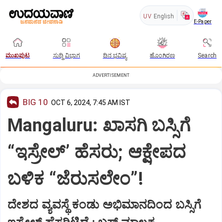
UV
English
E-Paper
ಮುಖಪುಟ
ಸುದ್ದಿ ವಿಭಾಗ
ದಿನ ಭವಿಷ್ಯ
ಹೊಂಗಿರಣ
Search
ADVERTISEMENT
BIG 10
OCT 6, 2024, 7:45 AM IST
Mangaluru: ಖಾಸಗಿ ಬಸ್ಸಿಗೆ
“ಇಸ್ರೇಲ್‌’ ಹೆಸರು; ಆಕ್ಷೇಪದ
ಬಳಿಕ “ಜೆರುಸಲೇಂ”!
ದೇಶದ ವ್ಯವಸ್ಥೆ ಕಂಡು ಅಭಿಮಾನದಿಂದ ಬಸ್ಸಿಗೆ