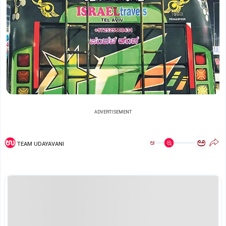
ADVERTISEMENT
ಅ
ಅ
TEAM UDAYAVANI