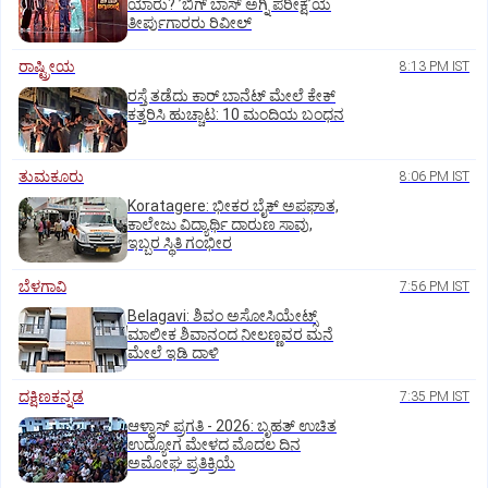
ಯಾರು? ʼಬಿಗ್‌ ಬಾಸ್‌ ಅಗ್ನಿ ಪರೀಕ್ಷೆʼಯ
ತೀರ್ಪುಗಾರರು ರಿವೀಲ್
ರಾಷ್ಟ್ರೀಯ
8:13 PM IST
ರಸ್ತೆ ತಡೆದು ಕಾರ್ ಬಾನೆಟ್ ಮೇಲೆ ಕೇಕ್
ಕತ್ತರಿಸಿ ಹುಚ್ಚಾಟ: 10 ಮಂದಿಯ ಬಂಧನ
ತುಮಕೂರು
8:06 PM IST
Koratagere: ಭೀಕರ ಬೈಕ್ ಅಪಘಾತ,
ಕಾಲೇಜು ವಿದ್ಯಾರ್ಥಿ ದಾರುಣ ಸಾವು,
ಇಬ್ಬರ ಸ್ಥಿತಿ ಗಂಭೀರ
ಬೆಳಗಾವಿ
7:56 PM IST
Belagavi: ಶಿವಂ ಅಸೋಸಿಯೇಟ್ಸ್
ಮಾಲೀಕ ಶಿವಾನಂದ ನೀಲಣ್ಣವರ ಮನೆ
ಮೇಲೆ ಇಡಿ‌ ದಾಳಿ
ದಕ್ಷಿಣಕನ್ನಡ
7:35 PM IST
ಆಳ್ವಾಸ್‌ ಪ್ರಗತಿ - 2026: ಬೃಹತ್ ಉಚಿತ
ಉದ್ಯೋಗ ಮೇಳದ ಮೊದಲ ದಿನ
ಅಮೋಘ ಪ್ರತಿಕ್ರಿಯೆ