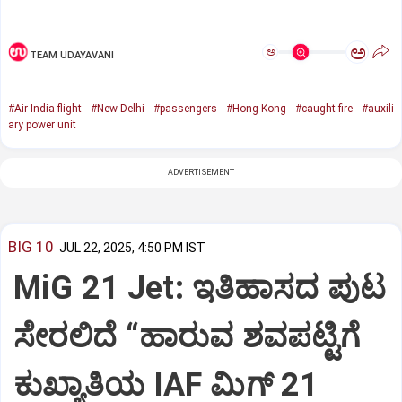
ಅ
ಅ
TEAM UDAYAVANI
#Air India flight
#New Delhi
#passengers
#Hong Kong
#caught fire
#auxili
ary power unit
ADVERTISEMENT
BIG 10
JUL 22, 2025, 4:50 PM IST
MiG 21 Jet: ಇತಿಹಾಸದ ಪುಟ
ಸೇರಲಿದೆ “ಹಾರುವ ಶವಪಟ್ಟಿಗೆ
ಕುಖ್ಯಾತಿಯ IAF ಮಿಗ್‌ 21