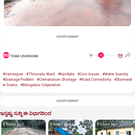
ADVERTISEMENT
ಅ
ಅ
TEAM UDAYAVANI
#Vamanjoor
#Thiruvailu Ward
#Kambala
#Civic Issues
#Water Scarcity
#Drainage Problem
#Crematorium Shortage
#Road Connectivity
#Stormwat
er Drains
#Mangaluru Corporation
ADVERTISEMENT
ಇನ್ನಷ್ಟು ಸುದ್ದಿ ಈ ವಿಭಾಗದಿಂದ
5 hours ago
5 hours ago
6 hours ago