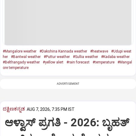
#Mangalore weather
#Dakshina Kannada weather
#heatwave
#Udupi weat
her
#Bantwal weather
#Puttur weather
#Sullia weather
#Kadaba weather
#Belthangady weather
#yellow alert
#rain forecast
#temperature
#Mangal
ore temperature
ADVERTISEMENT
ದಕ್ಷಿಣಕನ್ನಡ
AUG 7, 2026, 7:35 PM IST
ಆಳ್ವಾಸ್‌ ಪ್ರಗತಿ - 2026: ಬೃಹತ್