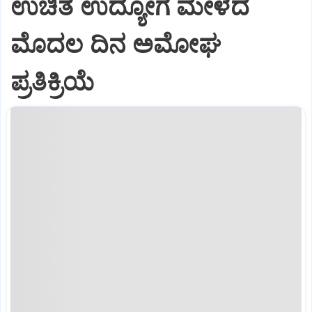
ಉಚಿತ ಉದ್ಯೋಗ ಮೇಳದ
ಮೊದಲ ದಿನ ಅಮೋಘ
ಪ್ರತಿಕ್ರಿಯೆ