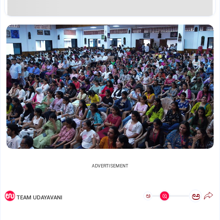
ADVERTISEMENT
ಅ
ಅ
TEAM UDAYAVANI