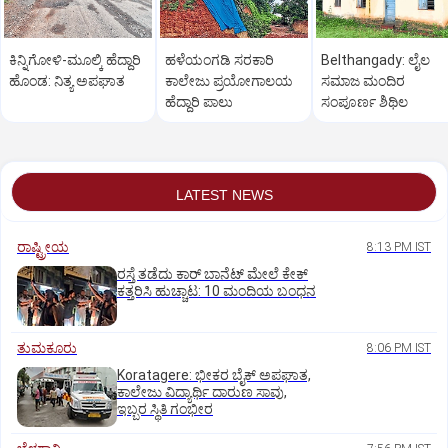
ಕಿನ್ನಿಗೋಳಿ-ಮೂಲ್ಕಿ ಹೆದ್ದಾರಿ
ಹಳೆಯಂಗಡಿ ಸರಕಾರಿ
Belthangady: ಲೈಲ
ಹೊಂಡ: ನಿತ್ಯ ಅಪಘಾತ
ಕಾಲೇಜು ಪ್ರಯೋಗಾಲಯ
ಸಮಾಜ ಮಂದಿರ
ಹೆದ್ದಾರಿ ಪಾಲು
ಸಂಪೂರ್ಣ ಶಿಥಿಲ
LATEST NEWS
ರಾಷ್ಟ್ರೀಯ
8:13 PM IST
ರಸ್ತೆ ತಡೆದು ಕಾರ್ ಬಾನೆಟ್ ಮೇಲೆ ಕೇಕ್
ಕತ್ತರಿಸಿ ಹುಚ್ಚಾಟ: 10 ಮಂದಿಯ ಬಂಧನ
ತುಮಕೂರು
8:06 PM IST
Koratagere: ಭೀಕರ ಬೈಕ್ ಅಪಘಾತ,
ಕಾಲೇಜು ವಿದ್ಯಾರ್ಥಿ ದಾರುಣ ಸಾವು,
ಇಬ್ಬರ ಸ್ಥಿತಿ ಗಂಭೀರ