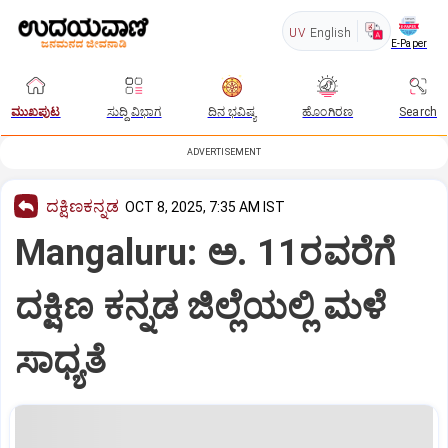
UV
English
E-Paper
ಮುಖಪುಟ
ಸುದ್ದಿ ವಿಭಾಗ
ದಿನ ಭವಿಷ್ಯ
ಹೊಂಗಿರಣ
Search
ADVERTISEMENT
ದಕ್ಷಿಣಕನ್ನಡ
OCT 8, 2025, 7:35 AM IST
Mangaluru: ಅ. 11ರವರೆಗೆ
ದಕ್ಷಿಣ ಕನ್ನಡ ಜಿಲ್ಲೆಯಲ್ಲಿ ಮಳೆ
ಸಾಧ್ಯತೆ