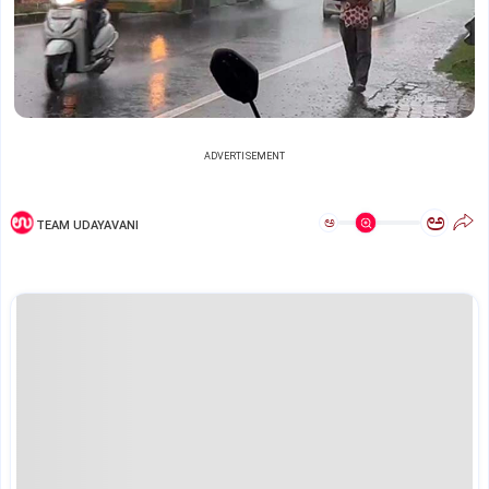
ADVERTISEMENT
ಅ
ಅ
TEAM UDAYAVANI