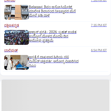
ಬೆಳಗಾವಿ
7:56 PM IST
Belagavi: ಶಿವಂ ಅಸೋಸಿಯೇಟ್ಸ್
ಮಾಲೀಕ ಶಿವಾನಂದ ನೀಲಣ್ಣವರ ಮನೆ
ಮೇಲೆ ಇಡಿ‌ ದಾಳಿ
ದಕ್ಷಿಣಕನ್ನಡ
7:35 PM IST
ಆಳ್ವಾಸ್‌ ಪ್ರಗತಿ - 2026: ಬೃಹತ್ ಉಚಿತ
ಉದ್ಯೋಗ ಮೇಳದ ಮೊದಲ ದಿನ
ಅಮೋಘ ಪ್ರತಿಕ್ರಿಯೆ
ಬಾಲಿವುಡ್‌
6:54 PM IST
ಆಸ್ಪತ್ರೆಗೆ ದಾಖಲಾದ ಹಿರಿಯ ನಟ
ಮಿಥುನ್ ಚಕ್ರವರ್ತಿ: ಆರೋಗ್ಯ ವಿಚಾರಿಸಿದ
ಸಿಎಂ