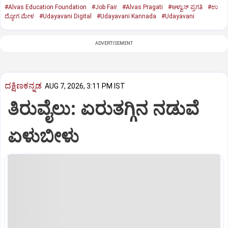
#Alvas Education Foundation
#Job Fair
#Alvas Pragati
#ಆಳ್ವಾಸ್‌ ಪ್ರಗತಿ
#ಉ
ದ್ಯೋಗ ಮೇಳ
#Udayavani Digital
#Udayavani Kannada
#Udayavani
ADVERTISEMENT
ದಕ್ಷಿಣಕನ್ನಡ
AUG 7, 2026, 3:11 PM IST
ತಿರುವೈಲು: ಏರುತಗ್ಗಿನ ನಡುವೆ
ಏಳುಬೀಳು