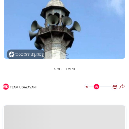
ಸಾಂದರ್ಭಿಕ ಚಿತ್ರ ಮಾತ್ರ
ADVERTISEMENT
ಅ
ಅ
TEAM UDAYAVANI