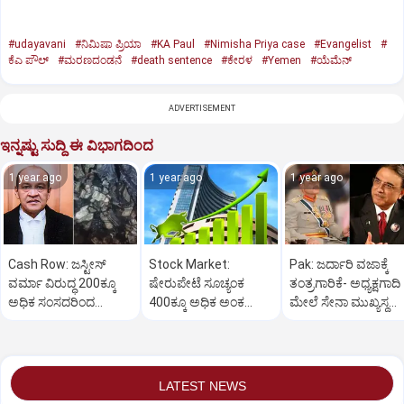
#udayavani
#ನಿಮಿಷಾ ಪ್ರಿಯಾ
#KA Paul
#Nimisha Priya case
#Evangelist
#
ಕೆಎ ಪೌಲ್
#ಮರಣದಂಡನೆ
#death sentence
#ಕೇರಳ
#Yemen
#ಯೆಮೆನ್‌
ADVERTISEMENT
ಇನ್ನಷ್ಟು ಸುದ್ದಿ ಈ ವಿಭಾಗದಿಂದ
1 year ago
1 year ago
1 year ago
Cash Row: ಜಸ್ಟೀಸ್‌
Stock Market:
Pak: ಜರ್ದಾರಿ ವಜಾಕ್ಕೆ
ವರ್ಮಾ ವಿರುದ್ಧ 200ಕ್ಕೂ
ಷೇರುಪೇಟೆ ಸೂಚ್ಯಂಕ
ತಂತ್ರಗಾರಿಕೆ- ಅಧ್ಯಕ್ಷಗಾದಿ
ಅಧಿಕ ಸಂಸದರಿಂದ
400ಕ್ಕೂ ಅಧಿಕ ಅಂಕ
ಮೇಲೆ ಸೇನಾ ಮುಖ್ಯಸ್ಥ
ಮಹಾಭಿಯೋಗಕ್ಕೆ
ಜಿಗಿತ-ದಿನಾಂತ್ಯದ
ಮುನೀರ್ ಚಿತ್ತ!
ಕೋರಿಕೆ…
ವಹಿವಾಟು ಅಂತ್ಯ
LATEST NEWS