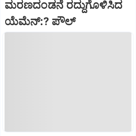
ಮರಣದಂಡನೆ ರದ್ದುಗೊಳಿಸಿದ
ಯೆಮೆನ್:? ಪೌಲ್