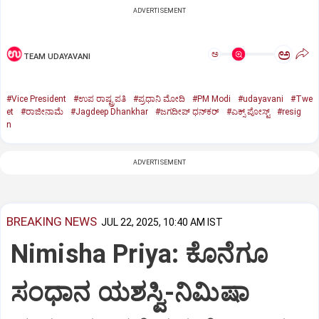
ADVERTISEMENT
ಅ
ಅ
TEAM UDAYAVANI
#Vice President
#ಉಪ ರಾಷ್ಟ್ರಪತಿ
#ಪ್ರಧಾನಿ ಮೋದಿ
#PM Modi
#udayavani
#Twe
et
#ರಾಜೀನಾಮೆ
#Jagdeep Dhankhar
#ಜಗದೀಪ್‌ ಧನ್‌ಕರ್‌
#ಎಕ್ಸ್‌ ಪೋಸ್ಟ್
#resig
n
ADVERTISEMENT
BREAKING NEWS
JUL 22, 2025, 10:40 AM IST
Nimisha Priya: ಕೊನೆಗೂ
ಸಂಧಾನ ಯಶಸ್ವಿ-ನಿಮಿಷಾ