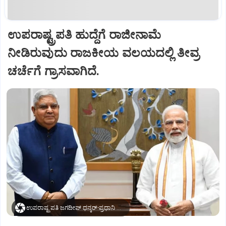
ಉಪರಾಷ್ಟ್ರಪತಿ ಹುದ್ದೆಗೆ ರಾಜೀನಾಮೆ
ನೀಡಿರುವುದು ರಾಜಕೀಯ ವಲಯದಲ್ಲಿ ತೀವ್ರ
ಚರ್ಚೆಗೆ ಗ್ರಾಸವಾಗಿದೆ.
ಉಪರಾಷ್ಟ್ರಪತಿ ಜಗದೀಪ್‌ ಧನ್ಕರ್-ಪ್ರಧಾನಿ ಮೋದಿ