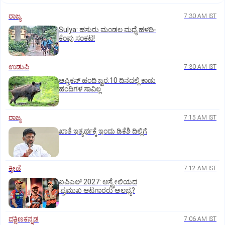
ರಾಜ್ಯ
7:30 AM IST
Sulya: ಹಸುರು ಮಂಡಲ ಮಧ್ಯೆ ಹಳದಿ-
ಕೆಂಪು ಸಂಕಟ!
ಉಡುಪಿ
7:30 AM IST
ಆಫ್ರಿಕನ್‌ ಹಂದಿ ಜ್ವರ:10 ದಿನದಲ್ಲಿ ಕಾಡು
ಹಂದಿಗಳ ಸಾವಿಲ್ಲ
ರಾಜ್ಯ
7:15 AM IST
ಖಾತೆ ಇತ್ಯರ್ಥಕ್ಕೆ ಇಂದು ಡಿಕೆಶಿ ದಿಲ್ಲಿಗೆ
ಕ್ರೀಡೆ
7:12 AM IST
ಐಪಿಎಲ್‌ 2027: ಆಸ್ಟ್ರೇಲಿಯದ
ಪ್ರಮುಖ ಆಟಗಾರರು ಅಲಭ್ಯ?
ದಕ್ಷಿಣಕನ್ನಡ
7:06 AM IST