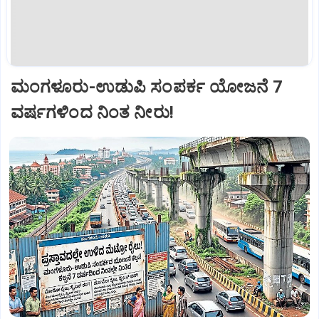
ಮಂಗಳೂರು-ಉಡುಪಿ ಸಂಪರ್ಕ ಯೋಜನೆ 7
ವರ್ಷಗಳಿಂದ ನಿಂತ ನೀರು!