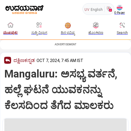
UV
English
E-Paper
ಮುಖಪುಟ
ಸುದ್ದಿ ವಿಭಾಗ
ದಿನ ಭವಿಷ್ಯ
ಹೊಂಗಿರಣ
Search
ADVERTISEMENT
ದಕ್ಷಿಣಕನ್ನಡ
OCT 7, 2024, 7:45 AM IST
Mangaluru: ಅಸಭ್ಯ ವರ್ತನೆ,
ಹಲ್ಲೆ ಘಟನೆ ಯುವಕನನ್ನು
ಕೆಲಸದಿಂದ ತೆಗೆದ ಮಾಲಕರು