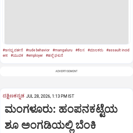
#ಅಸಭ್ಯ ವರ್ತನೆ
#rude behavior
#mangaluru
#ಕೆಲಸ
#ಮಾಲಕರು
#assault incid
ent
#ಯುವಕ
#employer
#ಹಲ್ಲೆ ಘಟನೆ
ADVERTISEMENT
ದಕ್ಷಿಣಕನ್ನಡ
JUL 28, 2026, 1:13 PM IST
ಮಂಗಳೂರು: ಹಂಪನಕಟ್ಟೆಯ
ಶೂ ಅಂಗಡಿಯಲ್ಲಿ ಬೆಂಕಿ