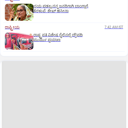
ಭಯ ಪಡಲ್ಲ,ನನ್ನ ಜನರಿಗಾಗಿ ಬಾಂಗ್ಲಾಗೆ
ತೆರಳುವೆ: ಶೇಖ್‌ ಹಸೀನಾ
ರಾಷ್ಟ್ರೀಯ
7:42 AM IST
ರಾಷ್ಟ್ರಪತಿ ವಿಶೇಷ ರೈಲಿನಲ್ಲಿ ದ್ರೌಪದಿ
ಮುರ್ಮು ಪ್ರಯಾಣ