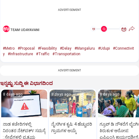
ADVERTISEMENT
ಅ
ಅ
TEAM UDAYAVANI
#Metro
#Proposal
#Feasibility
#Delay
#Mangaluru
#Udupi
#Connectivit
y
#Infrastructure
#Traffic
#Transportation
ADVERTISEMENT
ಇನ್ನಷ್ಟು ಸುದ್ದಿ ಈ ವಿಭಾಗದಿಂದ
8 days ago
8 days ago
8 days ago
ನಾಡ ಕಚೇರಿಗಳಲ್ಲಿ
ನೈಸರ್ಗಿಕ ಕೃಷಿ: 4 ಹೆಚ್ಚುವರಿ
ಗ್ರೂಪ್ ಡಿ ನೌಕರೆಗೆ ಲೈಂಗಿ
ನಿರಂತರ ನೆಟ್‌ವರ್ಕ್‌ ಸಮಸ್ಯೆ
ಗ್ರಾಮಗಳ ಆಯ್ಕೆ
ಕಿರುಕುಳ ಆರೋಪ:
: ಸೇವೆಗಳಲ್ಲಿ ವ್ಯತ್ಯಯ
ಎಪಿಎಂಸಿ ಕಾರ್ಯದರ್ಶಿಗೆ