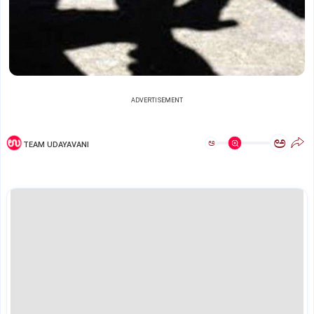
ADVERTISEMENT
ಅ
ಅ
TEAM UDAYAVANI