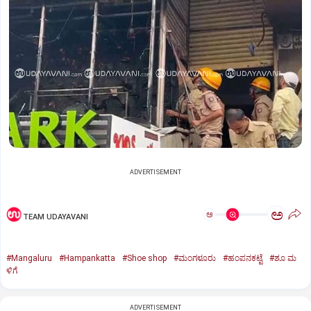
ADVERTISEMENT
ಅ
ಅ
TEAM UDAYAVANI
#Mangaluru
#Hampankatta
#Shoe shop
#ಮಂಗಳೂರು
#ಹಂಪನಕಟ್ಟೆ
#ಶೂ ಮ
ಳಿಗೆ
ADVERTISEMENT