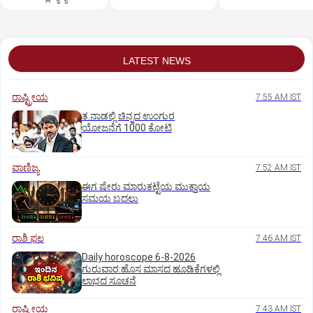
ಪ್ರತಿಭಾ ಕುಳಾಯಿ ತರಾಟೆ
LATEST NEWS
ರಾಷ್ಟ್ರೀಯ
7:55 AM IST
ತ.ನಾಡಲ್ಲಿ ಚಿನ್ನದ ಉಂಗುರ
ಯೋಜನೆಗೆ 1000 ಕೋಟಿ
ವಾಣಿಜ್ಯ
7:52 AM IST
ಈಗ ಷೇರು ಮಾರುಕಟ್ಟೆಯ ಮುಕ್ತಾಯ
ಸಮಯ ಬದಲು
ರಾಶಿ ಫಲ
7:46 AM IST
Daily horoscope 6-8-2026
ಗುರುವಾರ:ಹೊಸ ಮಾಸದ ಹೂಡಿಕೆಗಳಲ್ಲಿ
ಲಾಭದ ಸೂಚನೆ
ರಾಷ್ಟ್ರೀಯ
7:43 AM IST