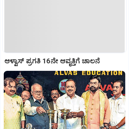
ಆಳ್ವಾಸ್‌ ಪ್ರಗತಿ 16ನೇ ಆವೃತ್ತಿಗೆ ಚಾಲನೆ