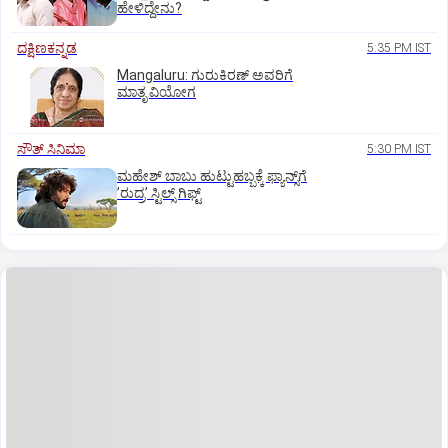
ಹೇಳಿದ್ದೇನು?
ದಕ್ಷಿಣಕನ್ನಡ
5:35 PM IST
Mangaluru: ಗುರುಕಿರಣ್ ಅವರಿಗೆ
ಮಾತೃ ವಿಯೋಗ
ಸೌತ್‌ ಸಿನಿಮಾ
5:30 PM IST
ಮಹೇಶ್‌ ಬಾಬು ಹುಟ್ಟುಹಬ್ಬಕ್ಕೆ ಫ್ಯಾನ್ಸ್‌ಗೆ
ʼರುದ್ರʼ ಸ್ಟಿಲ್ಸ್‌ ಗಿಫ್ಟ್