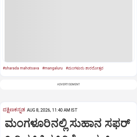
#sharada mahotsava
#mangaluru
#ಮಂಗಳೂರು ಶಾರದೋತ್ಸವ
ADVERTISEMENT
ದಕ್ಷಿಣಕನ್ನಡ
AUG 8, 2026, 11:40 AM IST
ಮಂಗಳೂರಿನಲ್ಲಿ ಸುಹಾನ ಸಫರ್