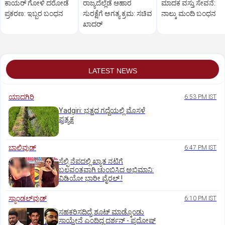
ಕಾಯರ್ ಗೋಳಿ ದರೋಡೆ
ರಾಜ್ಯದೆಲ್ಲೆಡೆ ಆಹಾರ
ಮಾದಕ ವಸ್ತು ಸೇವನೆ:
ಪ್ರಕರಣ: ಇಬ್ಬರ ಬಂಧನ
ಸುರಕ್ಷೆಗೆ ಅಗತ್ಯ ಕ್ರಮ: ಸಚಿವ
ನಾಲ್ಕು ಮಂದಿ ಬಂಧನ
ಖಾದರ್
LATEST NEWS
ಯಾದಗಿರಿ
6:53 PM IST
Yadgiri: ಭತ್ತದ ಗದ್ದೆಯಲ್ಲಿ ಮೊಸಳೆ
ಪ್ರತ್ಯಕ್ಷ
ಬಾಲಿವುಡ್‌
6:47 PM IST
ಸೆಲ್ಫಿ ನೆಪದಲ್ಲಿ ಖ್ಯಾತ ನಟಿಗೆ
ಬಲವಂತವಾಗಿ ಚುಂಬಿಸಿದ ಅಭಿಮಾನಿ:
ವಿಡಿಯೋ ಭಾರೀ ವೈರಲ್.!
ಸ್ಯಾಂಡಲ್‌ವುಡ್‌
6:10 PM IST
ಸಹಕರಿಸದಿದ್ರೆ ಶೂಟ್‌ ಮಾಡ್ಕೊಂಡು
ಸಾಯ್ತೇನೆ ಎಂದಿದ್ದ ದರ್ಶನ್‌ - ಪ್ರದೋಷ್‌