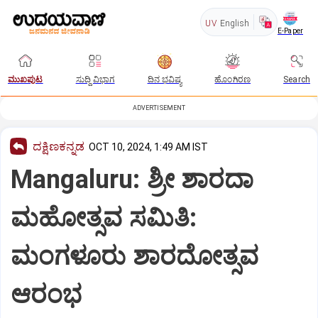
UV
English
E-Paper
ಮುಖಪುಟ
ಸುದ್ದಿ ವಿಭಾಗ
ದಿನ ಭವಿಷ್ಯ
ಹೊಂಗಿರಣ
Search
ADVERTISEMENT
ದಕ್ಷಿಣಕನ್ನಡ
OCT 10, 2024, 1:49 AM IST
Mangaluru: ಶ್ರೀ ಶಾರದಾ
ಮಹೋತ್ಸವ ಸಮಿತಿ:
ಮಂಗಳೂರು ಶಾರದೋತ್ಸವ
ಆರಂಭ