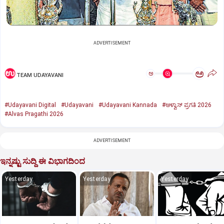
ADVERTISEMENT
ಅ
ಅ
TEAM UDAYAVANI
#Udayavani Digital
#Udayavani
#Udayavani Kannada
#ಆಳ್ವಾಸ್‌ ಪ್ರಗತಿ 2026
#Alvas Pragathi 2026
ADVERTISEMENT
ಇನ್ನಷ್ಟು ಸುದ್ದಿ ಈ ವಿಭಾಗದಿಂದ
Yesterday
Yesterday
Yesterday