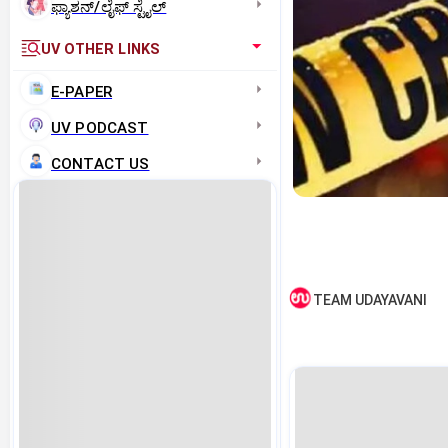
ಫ್ಯಾಶನ್/ಲೈಫ್‌ ಸ್ಟೈಲ್
UV OTHER LINKS
E-PAPER
UV PODCAST
CONTACT US
TEAM UDAYAVANI