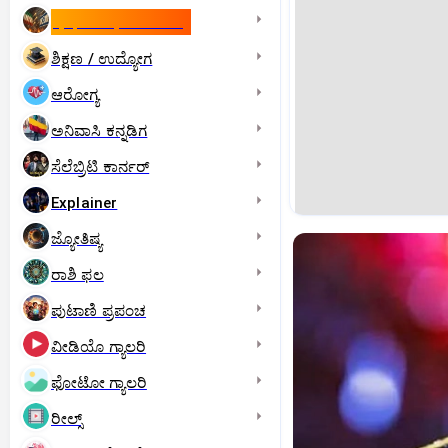
ಇಸ್ರೇಲ್- ಇರಾನ್‌ ಯುದ್ಧ
ಶಿಕ್ಷಣ / ಉದ್ಯೋಗ
ಆರೋಗ್ಯ
ಅನಿವಾಸಿ ಕನ್ನಡಿಗ
ಸೆಲೆಬ್ರಿಟಿ ಕಾರ್ನರ್‌
Explainer
ಜ್ಯೋತಿಷ್ಯ
ರಾಶಿ ಫಲ
ಪುಟಾಣಿ ಪ್ರಪಂಚ
ವೀಡಿಯೊ ಗ್ಯಾಲರಿ
ಫೋಟೋ ಗ್ಯಾಲರಿ
ರೀಲ್ಸ್