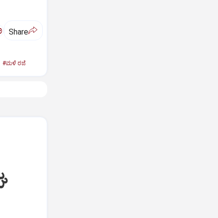
ಅ
Share
#ಮಳೆ ರಜೆ
ಘ