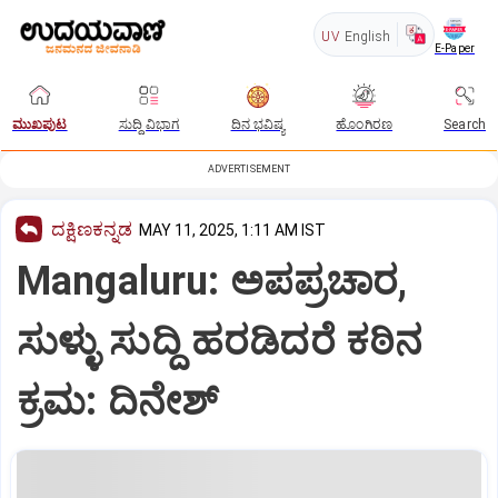
UV
English
E-Paper
ಮುಖಪುಟ
ಸುದ್ದಿ ವಿಭಾಗ
ದಿನ ಭವಿಷ್ಯ
ಹೊಂಗಿರಣ
Search
ADVERTISEMENT
ದಕ್ಷಿಣಕನ್ನಡ
MAY 11, 2025, 1:11 AM IST
Mangaluru: ಅಪಪ್ರಚಾರ,
ಸುಳ್ಳು ಸುದ್ದಿ ಹರಡಿದರೆ ಕಠಿನ
ಕ್ರಮ: ದಿನೇಶ್‌