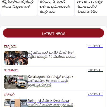
ಕಿನ್ನಿಗೋಳಿ-ಮೂಲ್ಕಿ ಹೆದ್ದಾರಿ
ಹಳೆಯಂಗಡಿ ಸರಕಾರಿ
Belthangady: ಲೈಲ
ಹೊಂಡ: ನಿತ್ಯ ಅಪಘಾತ
ಕಾಲೇಜು ಪ್ರಯೋಗಾಲಯ
ಸಮಾಜ ಮಂದಿರ
ಹೆದ್ದಾರಿ ಪಾಲು
ಸಂಪೂರ್ಣ ಶಿಥಿಲ
LATEST NEWS
ರಾಷ್ಟ್ರೀಯ
8:13 PM IST
ರಸ್ತೆ ತಡೆದು ಕಾರ್ ಬಾನೆಟ್ ಮೇಲೆ ಕೇಕ್
ಕತ್ತರಿಸಿ ಹುಚ್ಚಾಟ: 10 ಮಂದಿಯ ಬಂಧನ
ತುಮಕೂರು
8:06 PM IST
Koratagere: ಭೀಕರ ಬೈಕ್ ಅಪಘಾತ,
ಕಾಲೇಜು ವಿದ್ಯಾರ್ಥಿ ದಾರುಣ ಸಾವು,
ಇಬ್ಬರ ಸ್ಥಿತಿ ಗಂಭೀರ
ಬೆಳಗಾವಿ
7:56 PM IST
Belagavi: ಶಿವಂ ಅಸೋಸಿಯೇಟ್ಸ್
ಮಾಲೀಕ ಶಿವಾನಂದ ನೀಲಣ್ಣವರ ಮನೆ