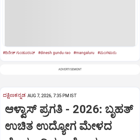
#ದಿನೇಶ್‌ ಗುಂಡೂರಾವ್‌
#dinesh gundu rao
#mangaluru
#ಮಂಗಳೂರು
ADVERTISEMENT
ದಕ್ಷಿಣಕನ್ನಡ
AUG 7, 2026, 7:35 PM IST
ಆಳ್ವಾಸ್‌ ಪ್ರಗತಿ - 2026: ಬೃಹತ್
ಉಚಿತ ಉದ್ಯೋಗ ಮೇಳದ