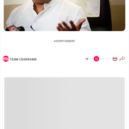
ADVERTISEMENT
ಅ
ಅ
TEAM UDAYAVANI