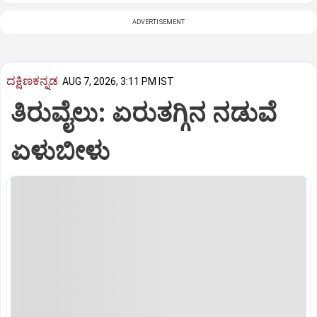
ADVERTISEMENT
ದಕ್ಷಿಣಕನ್ನಡ
AUG 7, 2026, 3:11 PM IST
ತಿರುವೈಲು: ಏರುತಗ್ಗಿನ ನಡುವೆ
ಏಳುಬೀಳು