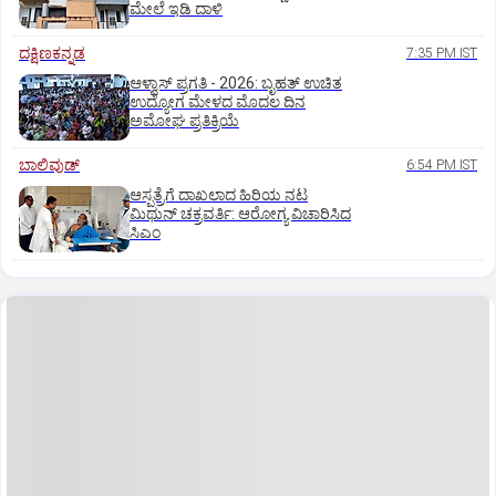
ಮೇಲೆ ಇಡಿ‌ ದಾಳಿ
ದಕ್ಷಿಣಕನ್ನಡ
7:35 PM IST
ಆಳ್ವಾಸ್‌ ಪ್ರಗತಿ - 2026: ಬೃಹತ್ ಉಚಿತ
ಉದ್ಯೋಗ ಮೇಳದ ಮೊದಲ ದಿನ
ಅಮೋಘ ಪ್ರತಿಕ್ರಿಯೆ
ಬಾಲಿವುಡ್‌
6:54 PM IST
ಆಸ್ಪತ್ರೆಗೆ ದಾಖಲಾದ ಹಿರಿಯ ನಟ
ಮಿಥುನ್ ಚಕ್ರವರ್ತಿ: ಆರೋಗ್ಯ ವಿಚಾರಿಸಿದ
ಸಿಎಂ