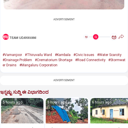
ADVERTISEMENT
ಅ
ಅ
TEAM UDAYAVANI
#Vamanjoor
#Thiruvailu Ward
#Kambala
#Civic Issues
#Water Scarcity
#Drainage Problem
#Crematorium Shortage
#Road Connectivity
#Stormwat
er Drains
#Mangaluru Corporation
ADVERTISEMENT
ಇನ್ನಷ್ಟು ಸುದ್ದಿ ಈ ವಿಭಾಗದಿಂದ
5 hours ago
5 hours ago
6 hours ago