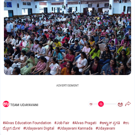
ADVERTISEMENT
ಅ
ಅ
TEAM UDAYAVANI
#Alvas Education Foundation
#Job Fair
#Alvas Pragati
#ಆಳ್ವಾಸ್‌ ಪ್ರಗತಿ
#ಉ
ದ್ಯೋಗ ಮೇಳ
#Udayavani Digital
#Udayavani Kannada
#Udayavani