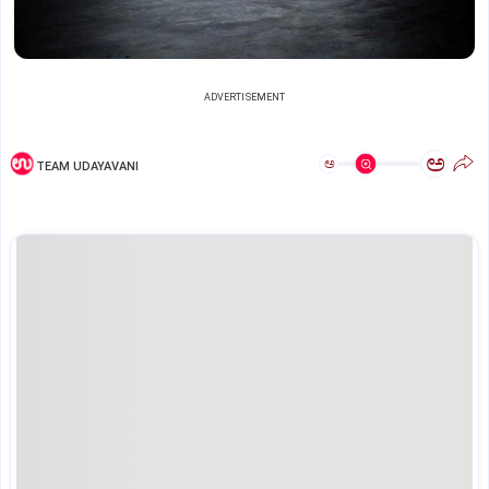
ADVERTISEMENT
ಅ
ಅ
TEAM UDAYAVANI