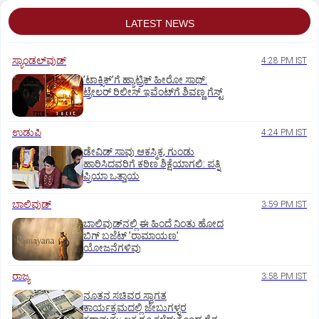
LATEST NEWS
ಸ್ಯಾಂಡಲ್‌ವುಡ್‌
4:28 PM IST
ʼಟಾಕ್ಸಿಕ್‌ʼಗೆ ಹ್ಯಾಟ್ರಿಕ್‌ ಹೀರೋ ಸಾಥ್:‌
ಟ್ರೇಲರ್‌ ರಿಲೀಸ್‌ ಇವೆಂಟ್‌ಗೆ ಶಿವಣ್ಣ ಗೆಸ್ಟ್
ಉಡುಪಿ
4:24 PM IST
ಡೇವಿಡ್ ಸಾವು ಆಕಸ್ಮಿಕ, ಗುಂಡು
ಹಾರಿಸಿದವರಿಗೆ ಕಠಿಣ ಶಿಕ್ಷೆಯಾಗಲಿ: ಪತ್ನಿ
ಪ್ರಿಯಾ ಒತ್ತಾಯ
ಬಾಲಿವುಡ್‌
3:59 PM IST
ಬಾಲಿವುಡ್‌ನಲ್ಲಿ ಈ ಹಿಂದೆ ನಿಂತು ಹೋದ
ಬಿಗ್‌ ಬಜೆಟ್ ʼರಾಮಾಯಣʼ‌
ಯೋಜನೆಗಳಿವು
ರಾಜ್ಯ
3:58 PM IST
ನೂತನ ಸಚಿವರ ಸ್ವಾಗತ
ಕಾರ್ಯಕ್ರಮದಲ್ಲಿ ಜೇಬುಗಳ್ಳರ