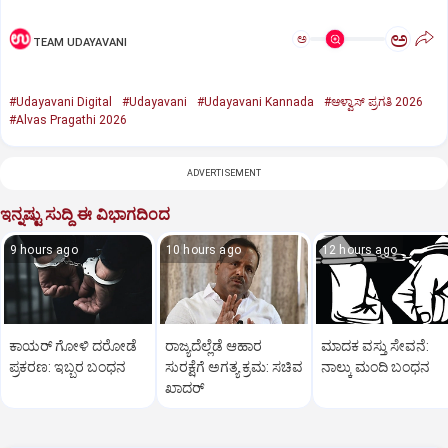
ಅ
ಅ
TEAM UDAYAVANI
#Udayavani Digital
#Udayavani
#Udayavani Kannada
#ಆಳ್ವಾಸ್‌ ಪ್ರಗತಿ 2026
#Alvas Pragathi 2026
ADVERTISEMENT
ಇನ್ನಷ್ಟು ಸುದ್ದಿ ಈ ವಿಭಾಗದಿಂದ
9 hours ago
10 hours ago
12 hours ago
ಕಾಯರ್ ಗೋಳಿ ದರೋಡೆ
ರಾಜ್ಯದೆಲ್ಲೆಡೆ ಆಹಾರ
ಮಾದಕ ವಸ್ತು ಸೇವನೆ:
ಪ್ರಕರಣ: ಇಬ್ಬರ ಬಂಧನ
ಸುರಕ್ಷೆಗೆ ಅಗತ್ಯ ಕ್ರಮ: ಸಚಿವ
ನಾಲ್ಕು ಮಂದಿ ಬಂಧನ
ಖಾದರ್