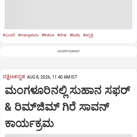
#ಸೂಚನೆ
#mangaluru
#Notice
#ದೇಹ
#body
#ಆಸ್ಪತ್ರೆ
ADVERTISEMENT
ದಕ್ಷಿಣಕನ್ನಡ
AUG 8, 2026, 11:40 AM IST
ಮಂಗಳೂರಿನಲ್ಲಿ ಸುಹಾನ ಸಫರ್
& ರಿಮ್‌ಜಿಮ್ ಗಿರೆ ಸಾವನ್
ಕಾರ್ಯಕ್ರಮ