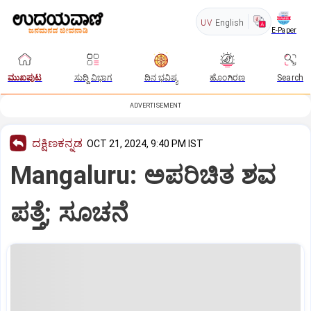
UV
English
E-Paper
ಮುಖಪುಟ
ಸುದ್ದಿ ವಿಭಾಗ
ದಿನ ಭವಿಷ್ಯ
ಹೊಂಗಿರಣ
Search
ADVERTISEMENT
ದಕ್ಷಿಣಕನ್ನಡ
OCT 21, 2024, 9:40 PM IST
Mangaluru: ಅಪರಿಚಿತ ಶವ
ಪತ್ತೆ; ಸೂಚನೆ