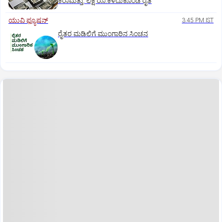
ಕರಾಮತ್ತು: ಲಕ್ಷ ರೂ.ಕಳೆದುಕೊಂಡ ರೈತ
ಯುವಿ ಫ್ಯೂಷನ್
3:45 PM IST
ರೈತರ ಮಡಿಲಿಗೆ ಮುಂಗಾರಿನ ಸಿಂಚನ