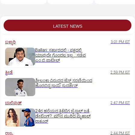
LATEST NEWS
ಬಳ್ಳಾರಿ
3:01 PM IST
Ballari: ಸರ್ಕಾರದಲ್ಲಿ - ಪಕ್ಷದಲ್ಲಿ
ಯಾವುದೇ ಗೊಂದಲ ಇಲ್ಲ..: ಸಚಿವ
ಎಂ.ಬಿ.ಪಾಟೀಲ್
ಕ್ರೀಡೆ
2:59 PM IST
ಶ್ರೀಲಂಕಾ ವಿರುದ್ಧದ ಟೆಸ್ಟ್ ಸರಣಿಯಿಂದ
ಹೊರಬಿದ್ದ ಸಾಯಿ ಸುದರ್ಶನ್
ಬಾಲಿವುಡ್‌
2:47 PM IST
24ರ ಹರೆಯದ ಕ್ರಿಕೆಟಿಗ ಜೈಸ್ವಾಲ್‌ ಜತೆ
ಡೇಟಿಂಗ್?:‌ ಮೌನ ಮುರಿದ ಮೃಣಾಲ್‌
ಠಾಕೂರ್
ರಾಜ್ಯ
2:44 PM IST