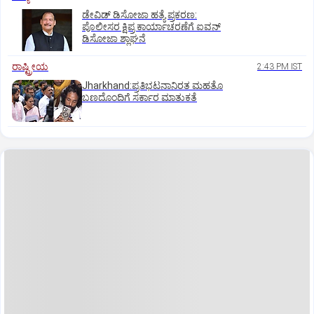
ಡೇವಿಡ್ ಡಿಸೋಜಾ ಹತ್ಯೆ ಪ್ರಕರಣ:
ಪೊಲೀಸರ ಕ್ಷಿಪ್ರ ಕಾರ್ಯಾಚರಣೆಗೆ ಐವನ್
ಡಿಸೋಜಾ ಶ್ಲಾಘನೆ
ರಾಷ್ಟ್ರೀಯ
2:43 PM IST
Jharkhand:ಪ್ರತಿಭಟನಾನಿರತ ಮಹತೊ
ಬಣದೊಂದಿಗೆ ಸರ್ಕಾರ ಮಾತುಕತೆ