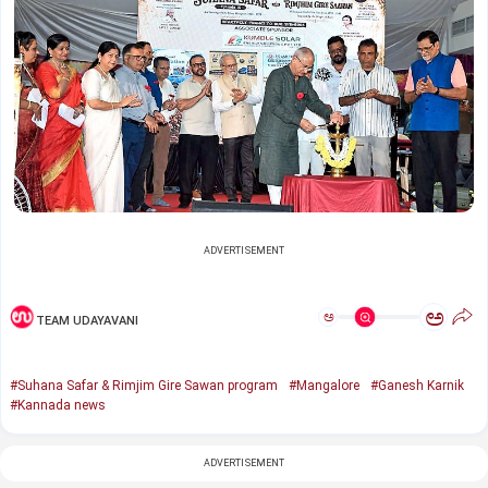
ADVERTISEMENT
ಅ
ಅ
TEAM UDAYAVANI
#Suhana Safar & Rimjim Gire Sawan program
#Mangalore
#Ganesh Karnik
#Kannada news
ADVERTISEMENT