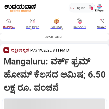
UV
English
E-Paper
ಮುಖಪುಟ
ಸುದ್ದಿ ವಿಭಾಗ
ದಿನ ಭವಿಷ್ಯ
ಹೊಂಗಿರಣ
Search
ADVERTISEMENT
ದಕ್ಷಿಣಕನ್ನಡ
MAY 19, 2025, 8:11 PM IST
Mangaluru: ವರ್ಕ್‌ ಫ್ರಮ್‌
ಹೋಮ್‌ ಕೆಲಸದ ಆಮಿಷ; 6.50
ಲಕ್ಷ ರೂ. ವಂಚನೆ