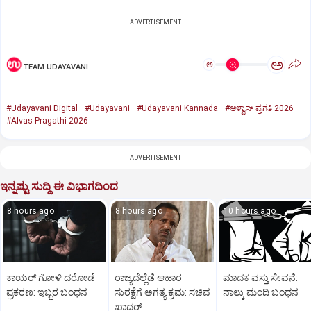
ADVERTISEMENT
ಅ
ಅ
TEAM UDAYAVANI
#Udayavani Digital
#Udayavani
#Udayavani Kannada
#ಆಳ್ವಾಸ್‌ ಪ್ರಗತಿ 2026
#Alvas Pragathi 2026
ADVERTISEMENT
ಇನ್ನಷ್ಟು ಸುದ್ದಿ ಈ ವಿಭಾಗದಿಂದ
8 hours ago
8 hours ago
10 hours ago
ಕಾಯರ್ ಗೋಳಿ ದರೋಡೆ
ರಾಜ್ಯದೆಲ್ಲೆಡೆ ಆಹಾರ
ಮಾದಕ ವಸ್ತು ಸೇವನೆ:
ಪ್ರಕರಣ: ಇಬ್ಬರ ಬಂಧನ
ಸುರಕ್ಷೆಗೆ ಅಗತ್ಯ ಕ್ರಮ: ಸಚಿವ
ನಾಲ್ಕು ಮಂದಿ ಬಂಧನ
ಖಾದರ್