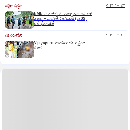
ದಕ್ಷಿಣಕನ್ನಡ
9:17 PM IST
RAIN: ದ.ಕ ಜಿಲ್ಲೆಯ ನಾಲ್ಕು ತಾಲೂಕುಗಳ
ಶಾಲಾ – ಕಾಲೇಜಿಗೆ ಶನಿವಾರ (ಆ.08)
ರಜೆ ಘೋಷಣೆ
ವಿಜಯಪುರ
9:12 PM IST
Vijayapura: ಹಾಡಹಗಲೇ ವ್ಯಕ್ತಿಯ
ಕೊಲೆ