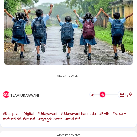
ADVERTISEMENT
ಅ
ಅ
TEAM UDAYAVANI
#Udayavani Digital
#Udayavani
#Udayavani Kannada
#RAIN
#ಶಾಲಾ –
ಕಾಲೇಜಿಗೆ ರಜೆ ಘೋಷಣೆ
#ಪುತ್ತೂರು ವಿಭಾಗ
#ಮಳೆ ರಜೆ
ADVERTISEMENT