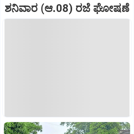
ಶನಿವಾರ (ಆ.08) ರಜೆ ಘೋಷಣೆ