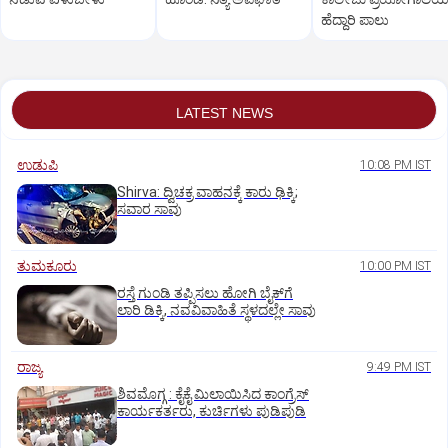
ಹೆದ್ದಾರಿ ಪಾಲು
LATEST NEWS
ಉಡುಪಿ
10:08 PM IST
Shirva: ದ್ವಿಚಕ್ರ ವಾಹನಕ್ಕೆ ಕಾರು ಢಿಕ್ಕಿ;
ಸವಾರ ಸಾವು
ತುಮಕೂರು
10:00 PM IST
ರಸ್ತೆ ಗುಂಡಿ ತಪ್ಪಿಸಲು ಹೋಗಿ ಬೈಕ್‌ಗೆ
ಲಾರಿ ಡಿಕ್ಕಿ, ನವವಿವಾಹಿತೆ ಸ್ಥಳದಲ್ಲೇ ಸಾವು
ರಾಜ್ಯ
9:49 PM IST
ಶಿವಮೊಗ್ಗ : ಕೈಕೈ ಮಿಲಾಯಿಸಿದ ಕಾಂಗ್ರೆಸ್
ಕಾರ್ಯಕರ್ತರು, ಕುರ್ಚಿಗಳು ಪುಡಿಪುಡಿ