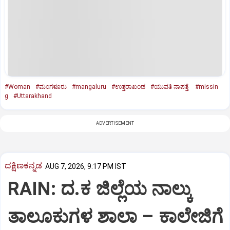
#Woman
#ಮಂಗಳೂರು
#mangaluru
#ಉತ್ತರಾಖಂಡ
#ಯುವತಿ ನಾಪತ್ತೆ
#missin
g
#Uttarakhand
ADVERTISEMENT
ದಕ್ಷಿಣಕನ್ನಡ
AUG 7, 2026, 9:17 PM IST
RAIN: ದ.ಕ ಜಿಲ್ಲೆಯ ನಾಲ್ಕು
ತಾಲೂಕುಗಳ ಶಾಲಾ – ಕಾಲೇಜಿಗೆ