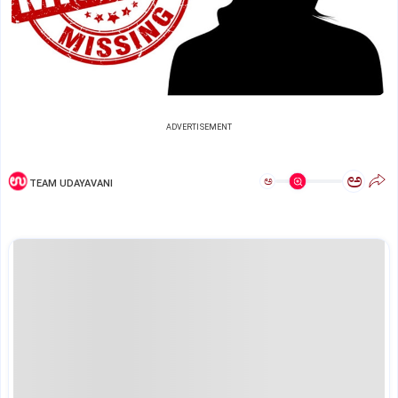
ADVERTISEMENT
ಅ
ಅ
TEAM UDAYAVANI