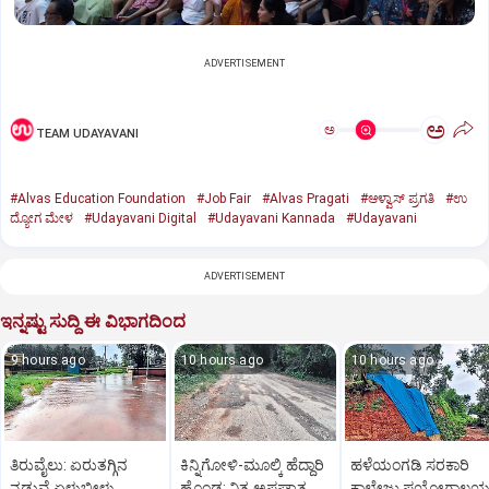
ADVERTISEMENT
ಅ
ಅ
TEAM UDAYAVANI
#Alvas Education Foundation
#Job Fair
#Alvas Pragati
#ಆಳ್ವಾಸ್‌ ಪ್ರಗತಿ
#ಉ
ದ್ಯೋಗ ಮೇಳ
#Udayavani Digital
#Udayavani Kannada
#Udayavani
ADVERTISEMENT
ಇನ್ನಷ್ಟು ಸುದ್ದಿ ಈ ವಿಭಾಗದಿಂದ
9 hours ago
10 hours ago
10 hours ago
ತಿರುವೈಲು: ಏರುತಗ್ಗಿನ
ಕಿನ್ನಿಗೋಳಿ-ಮೂಲ್ಕಿ ಹೆದ್ದಾರಿ
ಹಳೆಯಂಗಡಿ ಸರಕಾರಿ
ನಡುವೆ ಏಳುಬೀಳು
ಹೊಂಡ: ನಿತ್ಯ ಅಪಘಾತ
ಕಾಲೇಜು ಪ್ರಯೋಗಾಲ