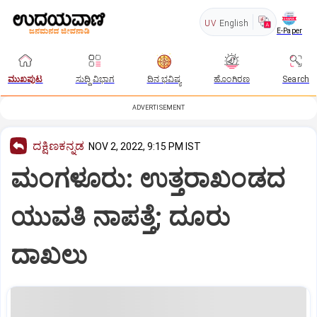
UV
English
E-Paper
ಮುಖಪುಟ
ಸುದ್ದಿ ವಿಭಾಗ
ದಿನ ಭವಿಷ್ಯ
ಹೊಂಗಿರಣ
Search
ADVERTISEMENT
ದಕ್ಷಿಣಕನ್ನಡ
NOV 2, 2022, 9:15 PM IST
ಮಂಗಳೂರು: ಉತ್ತರಾಖಂಡದ
ಯುವತಿ ನಾಪತ್ತೆ; ದೂರು
ದಾಖಲು