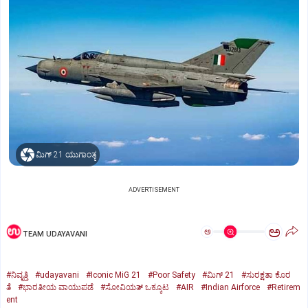
ಮಿಗ್‌ 21 ಯುಗಾಂತ್ಯ
ADVERTISEMENT
ಅ
ಅ
TEAM UDAYAVANI
#ನಿವೃತ್ತಿ
#udayavani
#Iconic MiG 21
#Poor Safety
#ಮಿಗ್‌ 21
#ಸುರಕ್ಷತಾ ಕೊರ
ತೆ
#ಭಾರತೀಯ ವಾಯುಪಡೆ
#ಸೋವಿಯತ್‌ ಒಕ್ಕೂಟ
#AIR
#Indian Airforce
#Retirem
ent