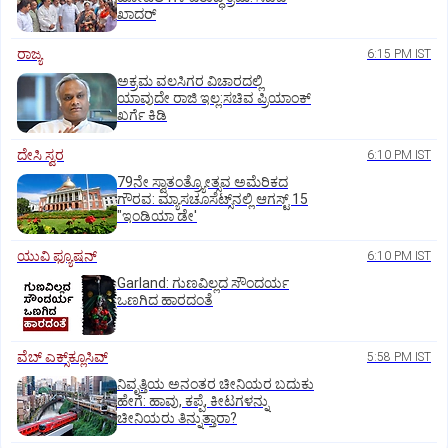
ಖಾದರ್
ರಾಜ್ಯ
6:15 PM IST
ಅಕ್ರಮ ವಲಸಿಗರ ವಿಚಾರದಲ್ಲಿ
ಯಾವುದೇ ರಾಜಿ ಇಲ್ಲ:ಸಚಿವ ಪ್ರಿಯಾಂಕ್
ಖರ್ಗೆ ಕಿಡಿ
ದೇಸಿ ಸ್ವರ
6:10 PM IST
79ನೇ ಸ್ವಾತಂತ್ರ್ಯೋತ್ಸವ ಅಮೆರಿಕದ
ಗೌರವ: ಮ್ಯಾಸಚೂಸೆಟ್ಸ್‌ನಲ್ಲಿ ಆಗಸ್ಟ್‌ 15
"ಇಂಡಿಯಾ ಡೇ'
ಯುವಿ ಫ್ಯೂಷನ್
6:10 PM IST
Garland: ಗುಣವಿಲ್ಲದ ಸೌಂದರ್ಯ
ಒಣಗಿದ ಹಾರದಂತೆ
ವೆಬ್ ಎಕ್ಸ್‌ಕ್ಲೂಸಿವ್
5:58 PM IST
ನಿವೃತ್ತಿಯ ಅನಂತರ ಚೀನಿಯರ ಬದುಕು
ಹೇಗೆ: ಹಾವು, ಕಪ್ಪೆ, ಕೀಟಗಳನ್ನು
ಚೀನಿಯರು ತಿನ್ನುತ್ತಾರಾ?