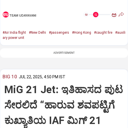
ಅ
ಅ
TEAM UDAYAVANI
#Air India flight
#New Delhi
#passengers
#Hong Kong
#caught fire
#auxili
ary power unit
ADVERTISEMENT
BIG 10
JUL 22, 2025, 4:50 PM IST
MiG 21 Jet: ಇತಿಹಾಸದ ಪುಟ
ಸೇರಲಿದೆ “ಹಾರುವ ಶವಪಟ್ಟಿಗೆ
ಕುಖ್ಯಾತಿಯ IAF ಮಿಗ್‌ 21