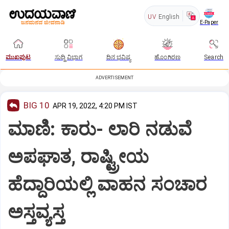
UV
English
E-Paper
ಮುಖಪುಟ
ಸುದ್ದಿ ವಿಭಾಗ
ದಿನ ಭವಿಷ್ಯ
ಹೊಂಗಿರಣ
Search
ADVERTISEMENT
BIG 10
APR 19, 2022, 4:20 PM IST
ಮಾಣಿ: ಕಾರು- ಲಾರಿ ನಡುವೆ
ಅಪಘಾತ, ರಾಷ್ಟ್ರೀಯ
ಹೆದ್ದಾರಿಯಲ್ಲಿ ವಾಹನ ಸಂಚಾರ
ಅಸ್ತವ್ಯಸ್ತ