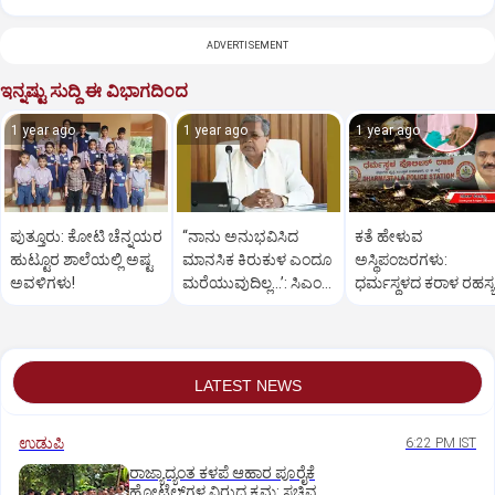
ADVERTISEMENT
ಇನ್ನಷ್ಟು ಸುದ್ದಿ ಈ ವಿಭಾಗದಿಂದ
1 year ago
1 year ago
1 year ago
ಪುತ್ತೂರು: ಕೋಟಿ ಚೆನ್ನಯರ
“ನಾನು ಅನುಭವಿಸಿದ
ಕತೆ ಹೇಳುವ
ಹುಟ್ಟೂರ ಶಾಲೆಯಲ್ಲಿ ಅಷ್ಟ
ಮಾನಸಿಕ ಕಿರುಕುಳ ಎಂದೂ
ಅಸ್ಥಿಪಂಜರಗಳು:
ಅವಳಿಗಳು!
ಮರೆಯುವುದಿಲ್ಲ…’: ಸಿಎಂ
ಧರ್ಮಸ್ಥಳದ‌ ಕರಾಳ ರಹಸ್ಯ
ಸಿದ್ದರಾಮಯ್ಯ
ತೆರೆದಿಡಲಿದೆಯೇ ಡಿಎನ್
ಪರೀಕ್ಷೆ?
LATEST NEWS
ಉಡುಪಿ
6:22 PM IST
ರಾಜ್ಯಾದ್ಯಂತ ಕಳಪೆ ಆಹಾರ ಪೂರೈಕೆ
ಹೋಟೆಲ್‌ಗಳ ವಿರುದ್ಧ ಕ್ರಮ: ಸಚಿವ