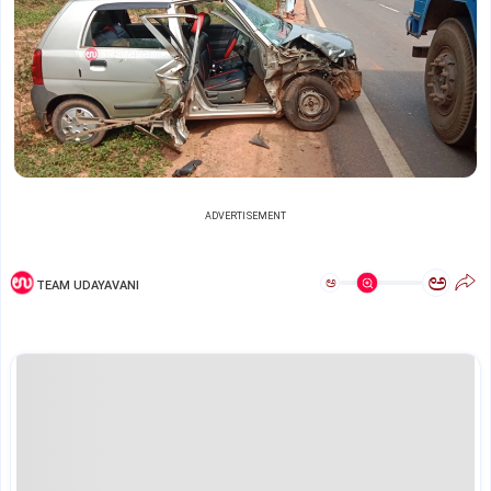
ADVERTISEMENT
ಅ
ಅ
TEAM UDAYAVANI