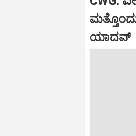
CWG: ವೇಟ್‌
ಮತ್ತೊಂದು ಪ
ಯಾದವ್