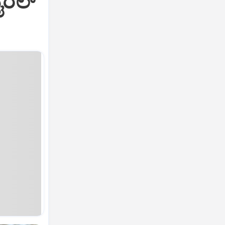
ೈರಲ್‌