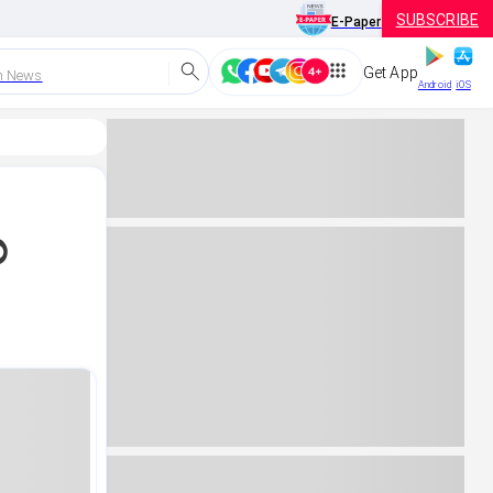
SUBSCRIBE
E-Paper
Get App
h News
Android
iOS
ಲ