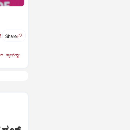
ಅ
Share
ಗ್‌
#ಜ್ಞಾನೇಶ್ವರಿ