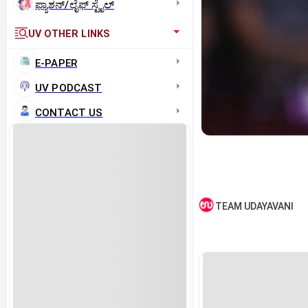
ಫ್ಯಾಶನ್/ಲೈಫ್‌ ಸ್ಟೈಲ್
UV OTHER LINKS
E-PAPER
UV PODCAST
CONTACT US
TEAM UDAYAVANI