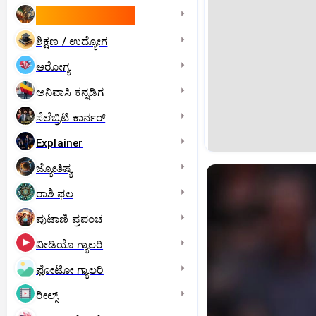
ಇಸ್ರೇಲ್- ಇರಾನ್‌ ಯುದ್ಧ
ಶಿಕ್ಷಣ / ಉದ್ಯೋಗ
ಆರೋಗ್ಯ
ಅನಿವಾಸಿ ಕನ್ನಡಿಗ
ಸೆಲೆಬ್ರಿಟಿ ಕಾರ್ನರ್‌
Explainer
ಜ್ಯೋತಿಷ್ಯ
ರಾಶಿ ಫಲ
ಪುಟಾಣಿ ಪ್ರಪಂಚ
ವೀಡಿಯೊ ಗ್ಯಾಲರಿ
ಫೋಟೋ ಗ್ಯಾಲರಿ
ರೀಲ್ಸ್