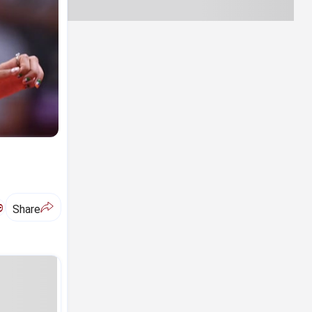
ಅ
Share