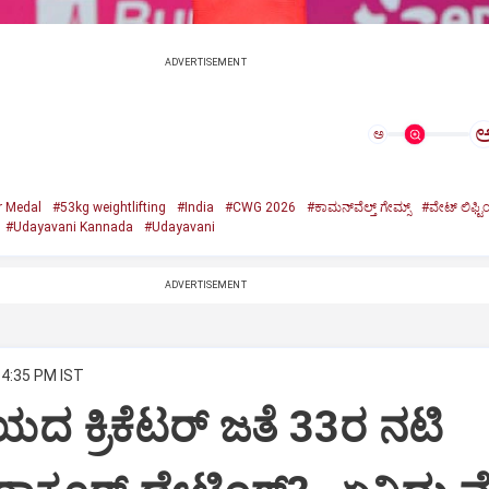
ADVERTISEMENT
ಅ
r Medal
#53kg weightlifting
#India
#CWG 2026
#ಕಾಮನ್‌ವೆಲ್ತ್ ಗೇಮ್ಸ್‌
#ವೇಟ್‌ ಲಿಫ್ಟಿಂ
#Udayavani Kannada
#Udayavani
ADVERTISEMENT
 4:35 PM IST
ದ ಕ್ರಿಕೆಟರ್‌ ಜತೆ 33ರ ನಟಿ