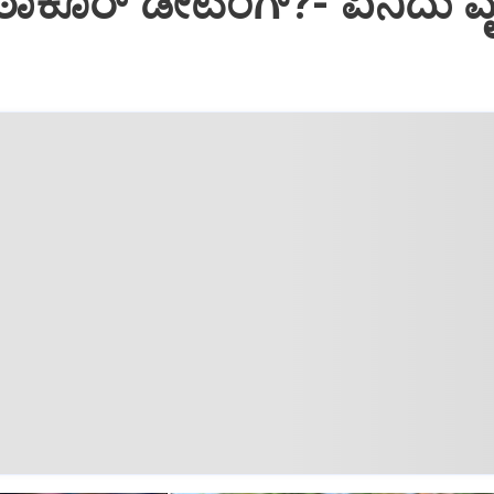
ಠಾಕೂರ್‌ ಡೇಟಿಂಗ್?-‌ ಏನಿದು ವ