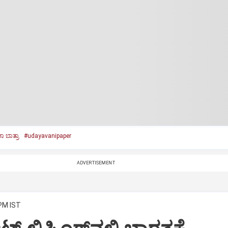
 ಬಾತ್ರಾ
#udayavanipaper
ADVERTISEMENT
 PM IST