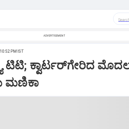
Searc
ADVERTISEMENT
 10:52 PM IST
ಯು ಟಿಟಿ; ಕ್ವಾರ್ಟರ್‌ಗೇರಿದ ಮೊದ
ೆ ಮಣಿಕಾ