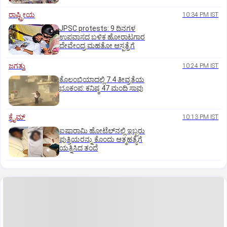
ರಾಷ್ಟ್ರೀಯ
10:34 PM IST
JPSC protests: 9 ದಿನಗಳ
ಉಪವಾಸದ ಬಳಿಕ ಹೋರಾಟಗಾರ
ದೇವೇಂದ್ರ ಮಹತೋ ಆಸ್ಪತ್ರೆಗೆ
ಜಗತ್ತು
10:24 PM IST
ಕೊಲಂಬಿಯಾದಲ್ಲಿ 7.4 ತೀವ್ರತೆಯ
ಭೂಕಂಪ: ಕನಿಷ್ಠ 47 ಮಂದಿ ಸಾವು
ಕ್ರೈಮ್
10:13 PM IST
ಐಷಾರಾಮಿ ಹೋಟೆಲ್‌ನಲ್ಲಿ ಇಬ್ಬರು
ಪುತ್ರಿಯರನ್ನು ಕೊಂದು ಆತ್ಮಹತ್ಯೆಗೆ
ಯತ್ನಿಸಿದ ತಂದೆ