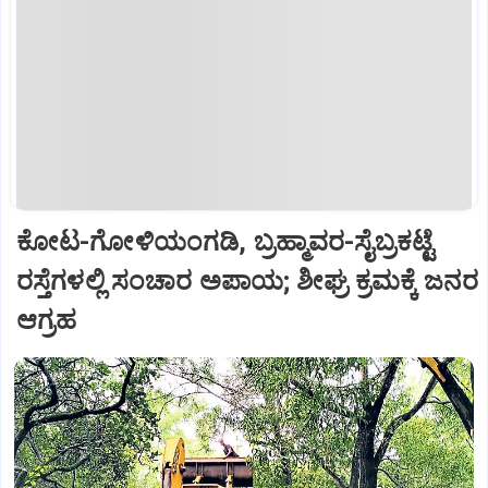
ಕೋಟ-ಗೋಳಿಯಂಗಡಿ, ಬ್ರಹ್ಮಾವರ-ಸೈಬ್ರಕಟ್ಟೆ
ರಸ್ತೆಗಳಲ್ಲಿ ಸಂಚಾರ ಅಪಾಯ; ಶೀಘ್ರ ಕ್ರಮಕ್ಕೆ ಜನರ
ಆಗ್ರಹ