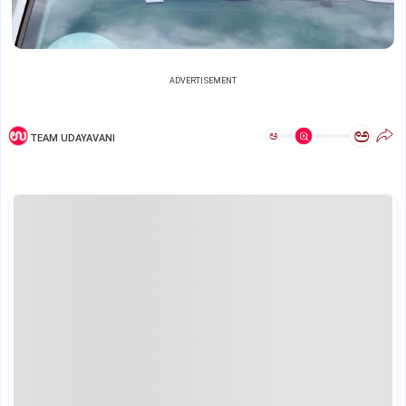
ADVERTISEMENT
ಅ
ಅ
TEAM UDAYAVANI