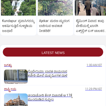
Kundapur: ಪ್ರವಾಸಿಗರನ್ನು
Ajekar: ಮರಣ ಮೃದಂಗ
ಟೈಮಿಂಗ್‌ ವಿವಾದ: ಕಾಪು
ಆಕರ್ಷಿಸುತ್ತಿದೆ ಗುಳ್ನಾಡಿಯ
ಬಾರಿಸುವ ಅವಕಾಶ
ಪೇಟೆಯಲ್ಲಿ ಖಾಸಗಿ
ಜಲಧಾರೆ
ನೀಡದಿರಿ!
ಎಕ್ಸ್‌ಪ್ರೆಸ್ ಬಸ್‌ ಚಾಲಕರ
ರಂಪಾಟ
LATEST NEWS
ಜಗತ್ತು
1:00 AM IST
ಸ್ಲೊವೇನಿಯಾ: ಭಾರತ ರಾಯಭಾರ
ಕಚೇರಿ ಮೇಲೆ ದುಷ್ಕರ್ಮಿಗಳ ದಾಳಿ
ರಾಷ್ಟ್ರೀಯ
11:29 PM IST
ಚಂದಾಚೋರಿ ಕೇಸ್‌ ವಿಚಾರಣೆ ಆ.17ಕ್ಕೆ
ಮುಂದೂಡಿದ ಸುಪ್ರೀಂ