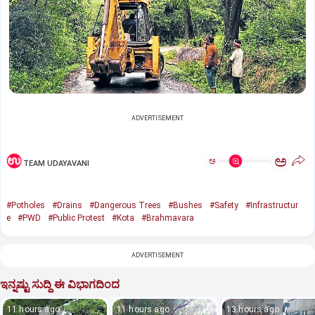
ADVERTISEMENT
ಅ
ಅ
TEAM UDAYAVANI
#Potholes
#Drains
#Dangerous Trees
#Bushes
#Safety
#Infrastructur
e
#PWD
#Public Protest
#Kota
#Brahmavara
ADVERTISEMENT
ಇನ್ನಷ್ಟು ಸುದ್ದಿ ಈ ವಿಭಾಗದಿಂದ
11 hours ago
11 hours ago
13 hours ago