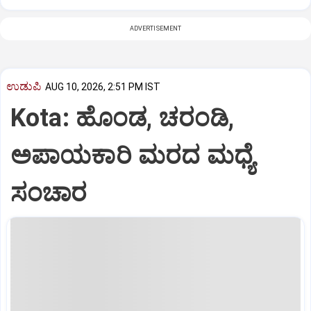
ADVERTISEMENT
ಉಡುಪಿ
AUG 10, 2026, 2:51 PM IST
Kota: ಹೊಂಡ, ಚರಂಡಿ,
ಅಪಾಯಕಾರಿ ಮರದ ಮಧ್ಯೆ
ಸಂಚಾರ