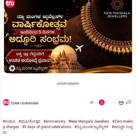
ನ್ಯೂ ಮಂಗಳ ಜ್ಯುವೆಲ್ಲರ್ಸ್
ADVERTISEMENT
ಅ
ಅ
TEAM UDAYAVANI
#ಉಡುಪಿ
#ವಾರ್ಷಿಕೋತ್ಸವ
#Anniversary
#New Mangala Jewellers
#Zero makin
g charges
#5 days of grand celebrations
#ನ್ಯೂ ಮಂಗಳ ಜ್ಯುವೆಲ್ಲರ್ಸ್‌
#ಅದ್ದೂರಿ ಸಂಭ್ರ
ಮ