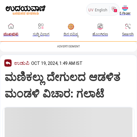
UV
English
E-Paper
ಮುಖಪುಟ
ಸುದ್ದಿ ವಿಭಾಗ
ದಿನ ಭವಿಷ್ಯ
ಹೊಂಗಿರಣ
Search
ADVERTISEMENT
ಉಡುಪಿ
OCT 19, 2024, 1:49 AM IST
ಮಣಿಕಲ್ಲು ದೇಗುಲದ ಆಡಳಿತ
ಮಂಡಳಿ ವಿಚಾರ: ಗಲಾಟೆ