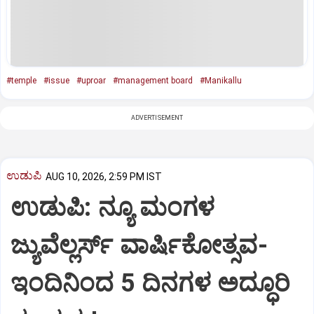
#temple
#issue
#uproar
#management board
#Manikallu
ADVERTISEMENT
ಉಡುಪಿ
AUG 10, 2026, 2:59 PM IST
ಉಡುಪಿ: ನ್ಯೂ ಮಂಗಳ
ಜ್ಯುವೆಲ್ಲರ್ಸ್ ವಾರ್ಷಿಕೋತ್ಸವ-
ಇಂದಿನಿಂದ 5 ದಿನಗಳ ಅದ್ಧೂರಿ