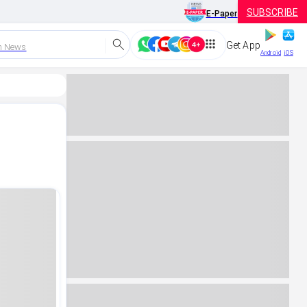
SUBSCRIBE
E-Paper
Get App
h News
Android
iOS