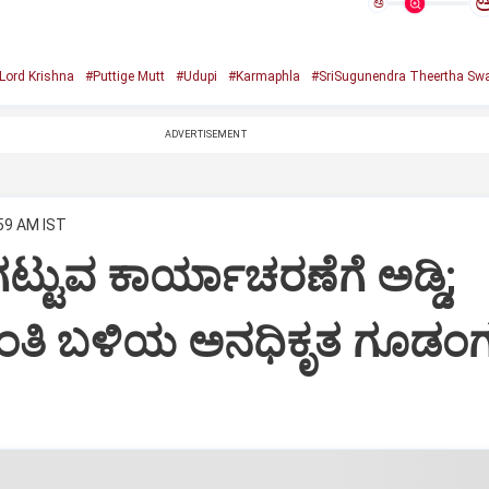
ಅ
Lord Krishna
#Puttige Mutt
#Udupi
#Karmaphla
#SriSugunendra Theertha Swa
ADVERTISEMENT
:59 AM IST
ಟ್ಟುವ ಕಾರ್ಯಾಚರಣೆಗೆ ಅಡ್ಡಿ;
ಂತಿ ಬಳಿಯ ಅನಧಿಕೃತ ಗೂಡಂಗ