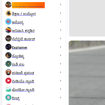
ಇಸ್ರೇಲ್- ಇರಾನ್‌ ಯುದ್ಧ
ಶಿಕ್ಷಣ / ಉದ್ಯೋಗ
ಆರೋಗ್ಯ
ಅನಿವಾಸಿ ಕನ್ನಡಿಗ
ಸೆಲೆಬ್ರಿಟಿ ಕಾರ್ನರ್‌
Explainer
ಜ್ಯೋತಿಷ್ಯ
ರಾಶಿ ಫಲ
ಪುಟಾಣಿ ಪ್ರಪಂಚ
ವೀಡಿಯೊ ಗ್ಯಾಲರಿ
ಫೋಟೋ ಗ್ಯಾಲರಿ
ರೀಲ್ಸ್