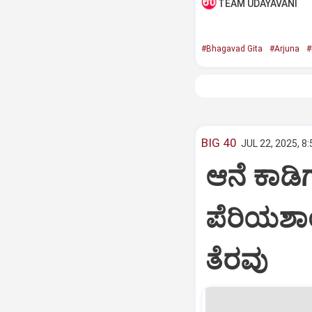
TEAM UDAYAVANI
#Bhagavad Gita
#Arjuna
#
BIG 40
JUL 22, 2025, 8
ಆನೆ ಕಾಡಿಗ
ಪೆರಿಯಶಾ
ತೆರವು