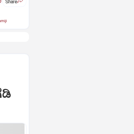
ಅ
Share
miji
ಡಿ