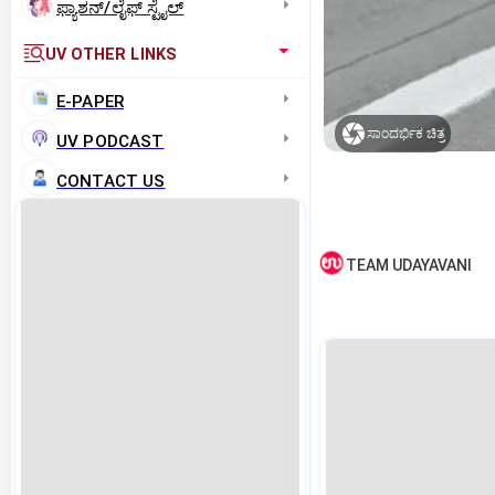
ಫ್ಯಾಶನ್/ಲೈಫ್‌ ಸ್ಟೈಲ್
UV OTHER LINKS
E-PAPER
ಸಾಂದರ್ಭಿಕ ಚಿತ್ರ
UV PODCAST
CONTACT US
TEAM UDAYAVANI