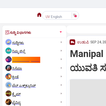
English
UV
ಸುದ್ದಿ ವಿಭಾಗಗಳು
ಉಡುಪಿ
SEP 24, 20
ಸುದ್ದಿಗಳು
Manipal 
ನಿಮ್ಮ ಜಿಲ್ಲೆ
ಕಾಮನ್‌ ವೆಲ್ತ್‌ ಗೇಮ್ಸ್‌
ಯುವತಿ ಸಹ
ಸಿನೆಮಾ
ಕ್ರೀಡೆ
ವೆಬ್ ಎಕ್ಸ್‌ಕ್ಲೂಸಿವ್
ಕ್ರೈಮ್
ವೈವಿಧ್ಯ