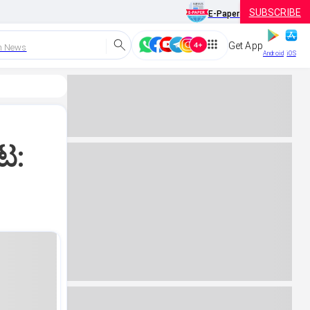
SUBSCRIBE
E-Paper
Get App
h News
Android
iOS
ಟ: