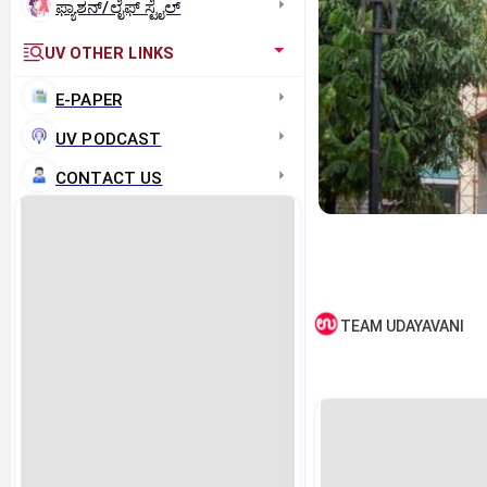
ಫ್ಯಾಶನ್/ಲೈಫ್‌ ಸ್ಟೈಲ್
UV OTHER LINKS
E-PAPER
UV PODCAST
CONTACT US
TEAM UDAYAVANI