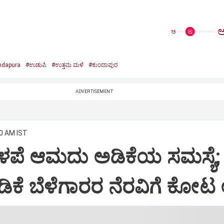
ಅ
ndapura
#ಉಡುಪಿ
#ಉತ್ತಮ ಮಳೆ
#ಕುಂದಾಪುರ
ADVERTISEMENT
10 AM IST
ಳಪೆ ಆಮದು ಅಡಿಕೆಯ ಸಮಸ್ಯೆ;
ಡಿಕೆ ಬೆಳೆಗಾರರ ನೆರವಿಗೆ ಕೋಟ 