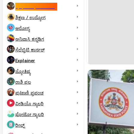
ಇಸ್ರೇಲ್- ಇರಾನ್‌ ಯುದ್ಧ
ಶಿಕ್ಷಣ / ಉದ್ಯೋಗ
ಆರೋಗ್ಯ
ಅನಿವಾಸಿ ಕನ್ನಡಿಗ
ಸೆಲೆಬ್ರಿಟಿ ಕಾರ್ನರ್‌
Explainer
ಜ್ಯೋತಿಷ್ಯ
ರಾಶಿ ಫಲ
ಪುಟಾಣಿ ಪ್ರಪಂಚ
ವೀಡಿಯೊ ಗ್ಯಾಲರಿ
ಫೋಟೋ ಗ್ಯಾಲರಿ
ರೀಲ್ಸ್