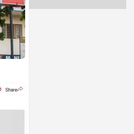
ಅ
Share