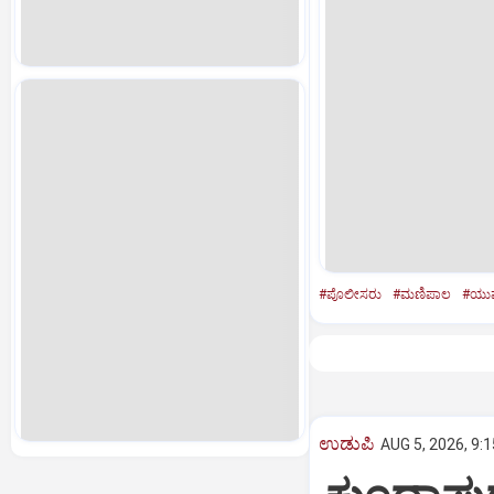
#ಪೊಲೀಸರು
#ಮಣಿಪಾಲ
#ಯುವ
ಉಡುಪಿ
AUG 5, 2026, 9: