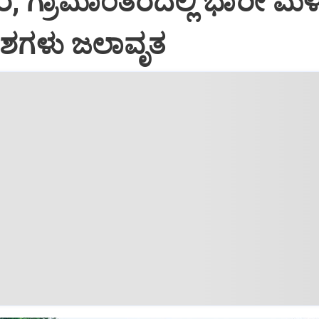
, ಗ್ರಾಮಾಂತರದಲ್ಲಿ ಭಾರೀ ಮಳೆ
ರದೇಶಗಳು ಜಲಾವೃತ