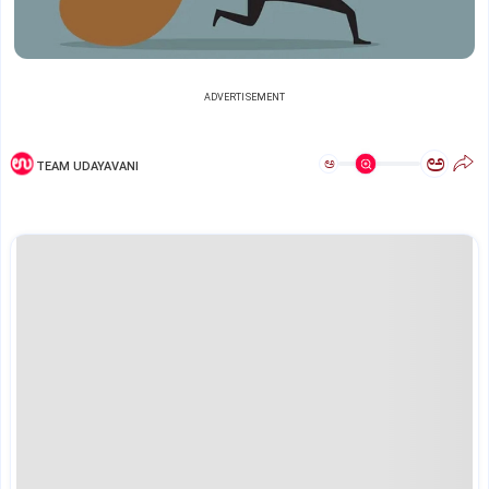
ADVERTISEMENT
ಅ
ಅ
TEAM UDAYAVANI