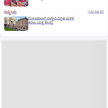
ರಾಷ್ಟ್ರೀಯ
7:42 AM IST
ಭೋಜಶಾಲಾಗೆ ವಾಗ್ದೇವಿ ವಿಗ್ರಹ ಮರಳಿ
ತರಲು ಯತ್ನ: ಕೇಂದ್ರ