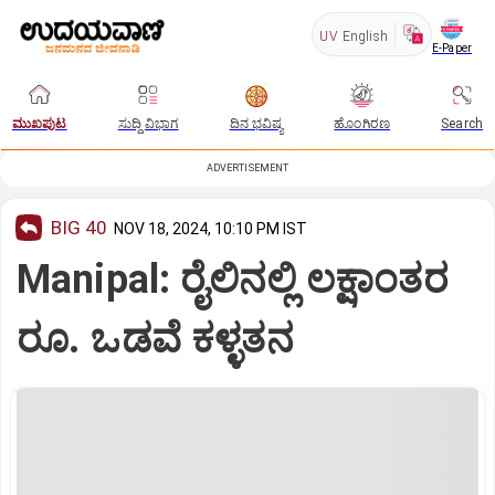
UV
English
E-Paper
ಮುಖಪುಟ
ಸುದ್ದಿ ವಿಭಾಗ
ದಿನ ಭವಿಷ್ಯ
ಹೊಂಗಿರಣ
Search
ADVERTISEMENT
BIG 40
NOV 18, 2024, 10:10 PM IST
Manipal: ರೈಲಿನಲ್ಲಿ ಲಕ್ಷಾಂತರ
ರೂ. ಒಡವೆ ಕಳ್ಳತನ