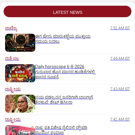
LATEST NEWS
ವಾಣಿಜ್ಯ
7:52 AM IST
ಈಗ ಷೇರು ಮಾರುಕಟ್ಟೆಯ ಮುಕ್ತಾಯ
ಸಮಯ ಬದಲು
ರಾಶಿ ಫಲ
7:46 AM IST
Daily horoscope 6-8-2026
ಗುರುವಾರ:ಹೊಸ ಮಾಸದ ಹೂಡಿಕೆಗಳಲ್ಲಿ
ಲಾಭದ ಸೂಚನೆ
ರಾಷ್ಟ್ರೀಯ
7:43 AM IST
ಭಯ ಪಡಲ್ಲ,ನನ್ನ ಜನರಿಗಾಗಿ ಬಾಂಗ್ಲಾಗೆ
ತೆರಳುವೆ: ಶೇಖ್‌ ಹಸೀನಾ
ರಾಷ್ಟ್ರೀಯ
7:42 AM IST
ರಾಷ್ಟ್ರಪತಿ ವಿಶೇಷ ರೈಲಿನಲ್ಲಿ ದ್ರೌಪದಿ
ಮುರ್ಮು ಪ್ರಯಾಣ