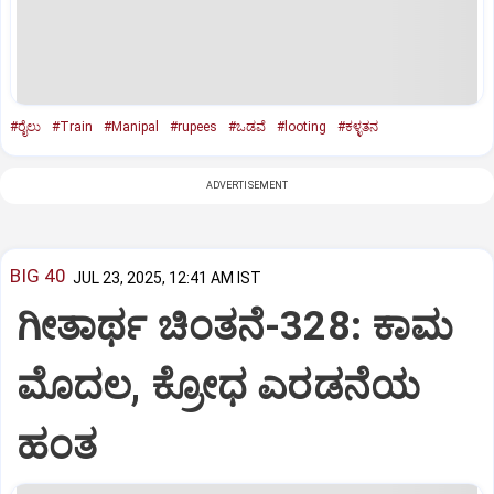
#ರೈಲು
#Train
#Manipal
#rupees
#ಒಡವೆ
#looting
#ಕಳ್ಳತನ
ADVERTISEMENT
BIG 40
JUL 23, 2025, 12:41 AM IST
ಗೀತಾರ್ಥ ಚಿಂತನೆ-328: ಕಾಮ
ಮೊದಲ, ಕ್ರೋಧ ಎರಡನೆಯ
ಹಂತ