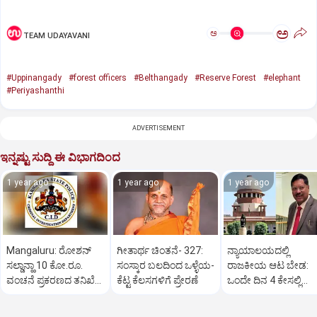
ಅ
ಅ
TEAM UDAYAVANI
#Uppinangady
#forest officers
#Belthangady
#Reserve Forest
#elephant
#Periyashanthi
ADVERTISEMENT
ಇನ್ನಷ್ಟು ಸುದ್ದಿ ಈ ವಿಭಾಗದಿಂದ
1 year ago
1 year ago
1 year ago
Mangaluru: ರೋಶನ್‌
ಗೀತಾರ್ಥ ಚಿಂತನೆ- 327:
ನ್ಯಾಯಾಲಯದಲ್ಲಿ
ಸಲ್ಡಾನ್ಹಾ 10 ಕೋ.ರೂ.
ಸಂಸ್ಕಾರ ಬಲದಿಂದ ಒಳ್ಳೆಯ-
ರಾಜಕೀಯ ಆಟ ಬೇಡ:
ವಂಚನೆ ಪ್ರಕರಣದ ತನಿಖೆ
ಕೆಟ್ಟ ಕೆಲಸಗಳಿಗೆ ಪ್ರೇರಣೆ
ಒಂದೇ ದಿನ 4 ಕೇಸಲ್ಲಿ
ಸಿಐಡಿಗೆ ವರ್ಗ
ಸುಪ್ರೀಂಕೋರ್ಟ್‌ ಅಭಿಮ