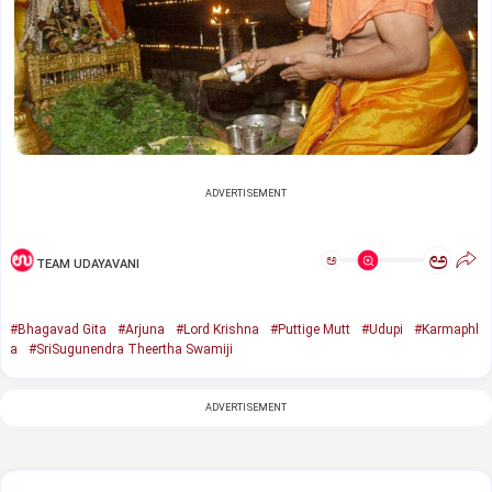
ADVERTISEMENT
ಅ
ಅ
TEAM UDAYAVANI
#Bhagavad Gita
#Arjuna
#Lord Krishna
#Puttige Mutt
#Udupi
#Karmaphl
a
#SriSugunendra Theertha Swamiji
ADVERTISEMENT