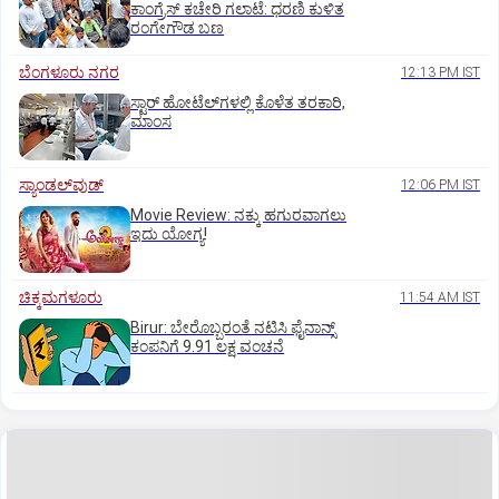
ಕಾಂಗ್ರೆಸ್ ಕಚೇರಿ ಗಲಾಟೆ: ಧರಣಿ ಕುಳಿತ
ರಂಗೇಗೌಡ ಬಣ
ಬೆಂಗಳೂರು ನಗರ
12:13 PM IST
ಸ್ಟಾರ್‌ ಹೋಟೆಲ್‌ಗ‌ಳಲ್ಲಿ ಕೊಳೆತ ತರಕಾರಿ,
ಮಾಂಸ
ಸ್ಯಾಂಡಲ್‌ವುಡ್‌
12:06 PM IST
Movie Review: ನಕ್ಕು ಹಗುರವಾಗಲು
ಇದು ಯೋಗ್ಯ!
ಚಿಕ್ಕಮಗಳೂರು
11:54 AM IST
Birur: ಬೇರೊಬ್ಬರಂತೆ ನಟಿಸಿ ಫೈನಾನ್ಸ್
ಕಂಪನಿಗೆ 9.91 ಲಕ್ಷ ವಂಚನೆ