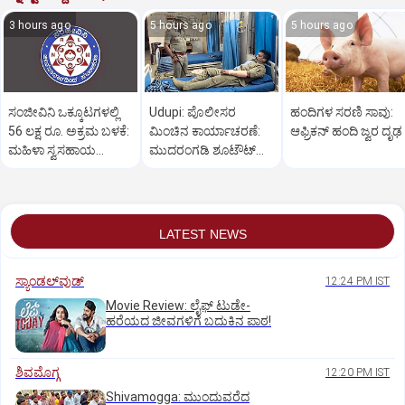
3 hours ago
5 hours ago
5 hours ago
ಸಂಜೀವಿನಿ ಒಕ್ಕೂಟಗಳಲ್ಲಿ
Udupi: ಪೊಲೀಸರ
ಹಂದಿಗಳ ಸರಣಿ ಸಾವು:
56 ಲಕ್ಷ ರೂ. ಅಕ್ರಮ ಬಳಕೆ:
ಮಿಂಚಿನ ಕಾರ್ಯಾಚರಣೆ:
ಆಫ್ರಿಕನ್‌ ಹಂದಿ ಜ್ವರ ದೃಢ
ಮಹಿಳಾ ಸ್ವಸಹಾಯ
ಮುದರಂಗಡಿ ಶೂಟೌಟ್‌
ಸಂಘಗಳು ಕಂಗಾಲು
ಆರೋಪಿಯ ಬಂಧನ
LATEST NEWS
ಸ್ಯಾಂಡಲ್‌ವುಡ್‌
12:24 PM IST
Movie Review: ಲೈಫ್‌ ಟುಡೇ-
ಹರೆಯದ ಜೀವಗಳಿಗೆ ಬದುಕಿನ ಪಾಠ!
ಶಿವಮೊಗ್ಗ
12:20 PM IST
Shivamogga: ಮುಂದುವರೆದ