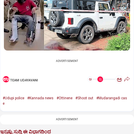
ADVERTISEMENT
ಅ
ಅ
TEAM UDAYAVANI
#Udupi police
#Kannada news
#Ottinene
#Shoot out
#Mudarangadi cas
e
ADVERTISEMENT
ಇನ್ನಷ್ಟು ಸುದ್ದಿ ಈ ವಿಭಾಗದಿಂದ