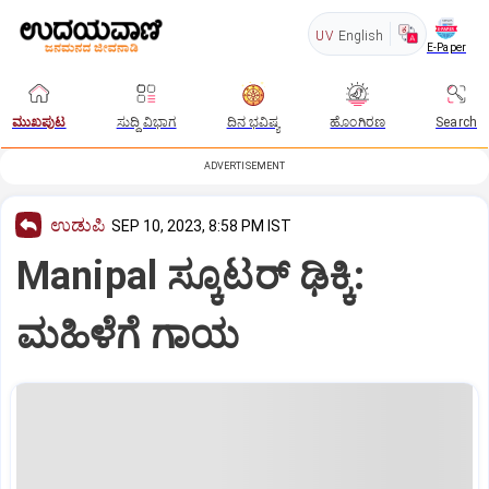
UV
English
E-Paper
ಮುಖಪುಟ
ಸುದ್ದಿ ವಿಭಾಗ
ದಿನ ಭವಿಷ್ಯ
ಹೊಂಗಿರಣ
Search
ADVERTISEMENT
ಉಡುಪಿ
SEP 10, 2023, 8:58 PM IST
Manipal ಸ್ಕೂಟರ್‌ ಢಿಕ್ಕಿ:
ಮಹಿಳೆಗೆ ಗಾಯ