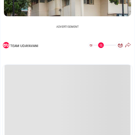
ADVERTISEMENT
ಅ
ಅ
TEAM UDAYAVANI