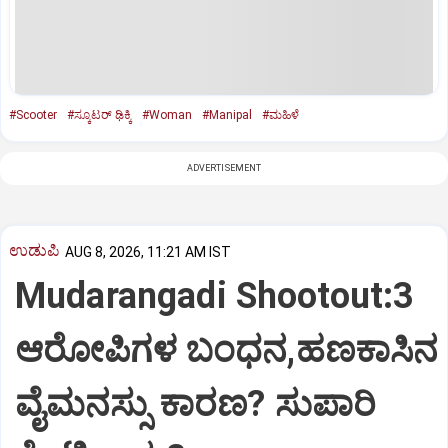
#Scooter
#ಸ್ಕೂಟರ್‌ ಢಿಕ್ಕಿ
#Woman
#Manipal
#ಮಹಿಳೆ
ADVERTISEMENT
ಉಡುಪಿ
AUG 8, 2026, 11:21 AM IST
Mudarangadi Shootout:‌3
ಆರೋಪಿಗಳ ಬಂಧನ,ಹಣಕಾಸಿನ
ವೈಮನಸ್ಸು ಕಾರಣ? ಸುಪಾರಿ