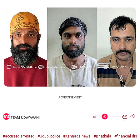
ADVERTISEMENT
ಅ
ಅ
TEAM UDAYAVANI
#accused arrested
#Udupi police
#Kannada news
#Bhatkala
#financial dis