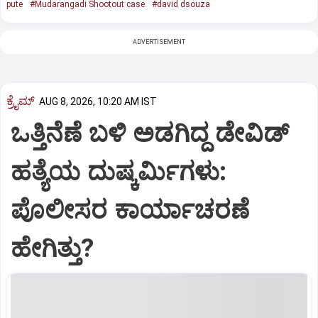
pute
#Mudarangadi Shootout case
#david dsouza
ADVERTISEMENT
ಕ್ರೈಮ್
AUG 8, 2026, 10:20 AM IST
ಒತ್ತಿನೆಣೆ ಬಳಿ ಅಡಗಿದ್ದ ಡೇವಿಡ್‌
ಹತ್ಯೆಯ ದುಷ್ಕರ್ಮಿಗಳು:
ಪೊಲೀಸರ ಕಾರ್ಯಾಚರಣೆ
ಹೇಗಿತ್ತು?