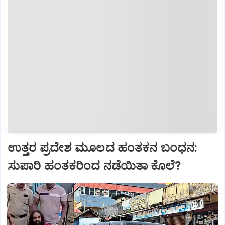
ಉತ್ತರ ಪ್ರದೇಶ ಮೂಲದ ಹಂತಕನ ಬಂಧನ:
ಸುಪಾರಿ ಹಂತಕರಿಂದ ನಡೆಯಿತಾ ಕೊಲೆ?