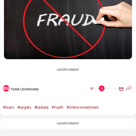
ADVERTISEMENT
ಅ
ಅ
TEAM UDAYAVANI
#Scam
#targets
#karkala
#Youth
#Online investment
ADVERTISEMENT