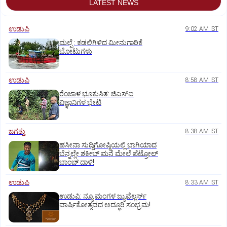
LATEST NEWS
ಉಡುಪಿ
9:02 AM IST
ಮಲ್ಪೆ : ಕಡಲಿಗಿಳಿದ ಮೀನುಗಾರಿಕೆ
ಬೋಟುಗಳು
ಉಡುಪಿ
8:58 AM IST
ರೆಂಜಾಳ ಭೂಕುಸಿತ: ಜಿಎಸ್‌ಐ
ವಿಜ್ಞಾನಿಗಳ ಭೇಟಿ
ಜಗತ್ತು
8:38 AM IST
ಹಸೀನಾ ಸುದ್ದಿಗೋಷ್ಠಿಯಲ್ಲಿ ಭಾಗಿಯಾದ
ಬೆನ್ನಲ್ಲೇ ಶಕೀಬ್ ಮನೆ ಮೇಲೆ ಪೆಟ್ರೋಲ್
ಬಾಂಬ್ ದಾಳಿ!
ಉಡುಪಿ
8:33 AM IST
ಉಡುಪಿ: ನ್ಯೂ ಮಂಗಳ ಜ್ಯುವೆಲ್ಲರ್ಸ್
ವಾರ್ಷಿಕೋತ್ಸವದ ಅದ್ಧೂರಿ ಸಂಭ್ರಮ!