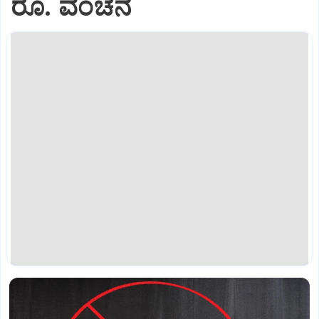
ರೂ. ವಂಚನೆ