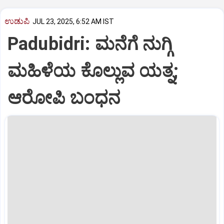
ಉಡುಪಿ
JUL 23, 2025, 6:52 AM IST
Padubidri: ಮನೆಗೆ ನುಗ್ಗಿ
ಮಹಿಳೆಯ ಕೊಲ್ಲುವ ಯತ್ನ;
ಆರೋಪಿ ಬಂಧನ