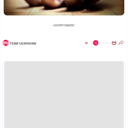
ADVERTISEMENT
ಅ
ಅ
TEAM UDAYAVANI