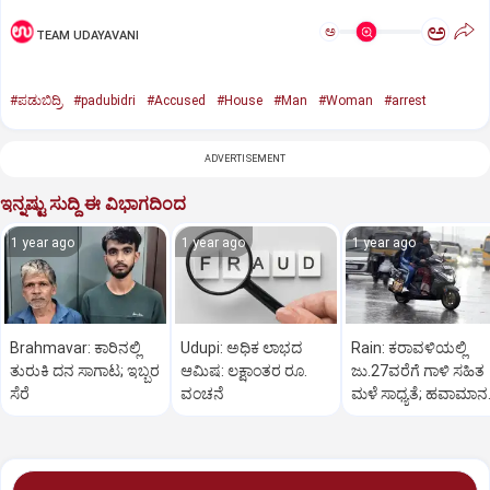
ಅ
ಅ
TEAM UDAYAVANI
#ಪಡುಬಿದ್ರಿ
#padubidri
#Accused
#House
#Man
#Woman
#arrest
ADVERTISEMENT
ಇನ್ನಷ್ಟು ಸುದ್ದಿ ಈ ವಿಭಾಗದಿಂದ
1 year ago
1 year ago
1 year ago
Brahmavar: ಕಾರಿನಲ್ಲಿ
Udupi: ಅಧಿಕ ಲಾಭದ
Rain: ಕರಾವಳಿಯಲ್ಲಿ
ತುರುಕಿ ದನ ಸಾಗಾಟ; ಇಬ್ಬರ
ಆಮಿಷ: ಲಕ್ಷಾಂತರ ರೂ.
ಜು.27ವರೆಗೆ ಗಾಳಿ ಸಹಿತ
ಸೆರೆ
ವಂಚನೆ
ಮಳೆ ಸಾಧ್ಯತೆ; ಹವಾಮಾನ
ಇಲಾಖೆ ಎಚ್ಚರಿಕೆ