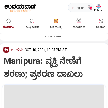
UV
English
E-Paper
ಮುಖಪುಟ
ಸುದ್ದಿ ವಿಭಾಗ
ದಿನ ಭವಿಷ್ಯ
ಹೊಂಗಿರಣ
Search
ADVERTISEMENT
ಉಡುಪಿ
OCT 10, 2024, 10:25 PM IST
Manipura: ವ್ಯಕ್ತಿ ನೇಣಿಗೆ
ಶರಣು; ಪ್ರಕರಣ ದಾಖಲು