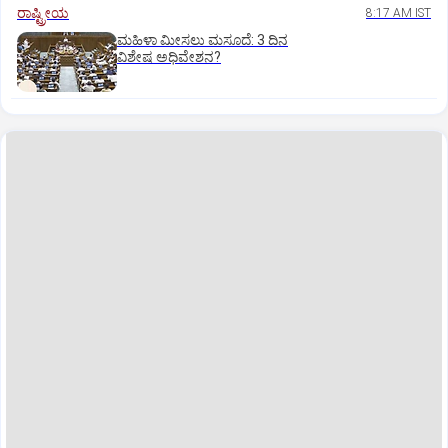
ರಾಷ್ಟ್ರೀಯ
8:17 AM IST
ಮಹಿಳಾ ಮೀಸಲು ಮಸೂದೆ: 3 ದಿನ
ವಿಶೇಷ ಅಧಿವೇಶನ?