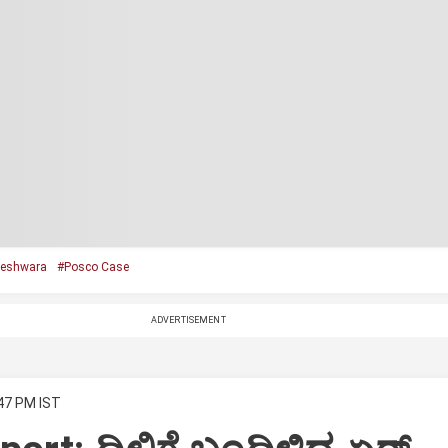
eshwara
#Posco Case
ADVERTISEMENT
:47 PM IST