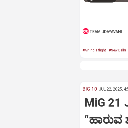
TEAM UDAYAVANI
#Air India flight
#New Delhi
BIG 10
JUL 22, 2025, 4
MiG 21 
“ಹಾರುವ ಶ