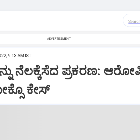
Searc
ADVERTISEMENT
022, 9:13 AM IST
ನು ನೆಲಕ್ಕೆಸೆದ ಪ್ರಕರಣ: ಆರೋಪ
ೋಕ್ಸೊ ಕೇಸ್‌