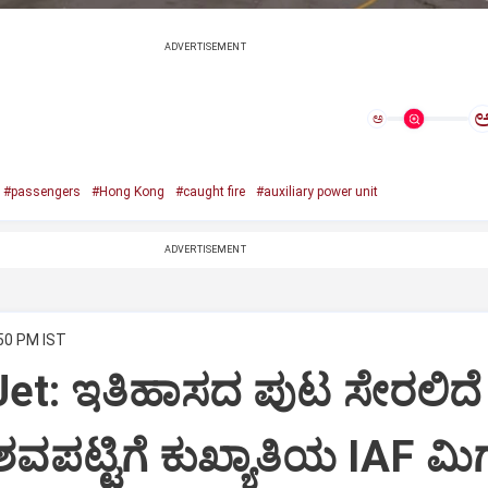
ADVERTISEMENT
ಅ
#passengers
#Hong Kong
#caught fire
#auxiliary power unit
ADVERTISEMENT
:50 PM IST
Jet: ಇತಿಹಾಸದ ಪುಟ ಸೇರಲಿದೆ
ವಪಟ್ಟಿಗೆ ಕುಖ್ಯಾತಿಯ IAF ಮಿಗ