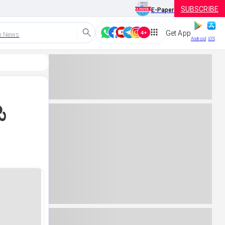
SUBSCRIBE
E-Paper
Get App
h News
Android
iOS
ಿ