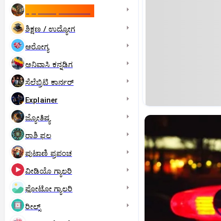
ಇಸ್ರೇಲ್- ಇರಾನ್‌ ಯುದ್ಧ
ಶಿಕ್ಷಣ / ಉದ್ಯೋಗ
ಆರೋಗ್ಯ
ಅನಿವಾಸಿ ಕನ್ನಡಿಗ
ಸೆಲೆಬ್ರಿಟಿ ಕಾರ್ನರ್‌
Explainer
ಜ್ಯೋತಿಷ್ಯ
ರಾಶಿ ಫಲ
ಪುಟಾಣಿ ಪ್ರಪಂಚ
ವೀಡಿಯೊ ಗ್ಯಾಲರಿ
ಫೋಟೋ ಗ್ಯಾಲರಿ
ರೀಲ್ಸ್