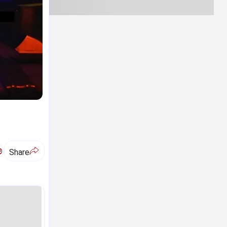
ಅ
Share