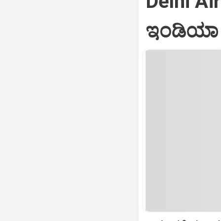
Delhi Air
ಇಂಡಿಯಾ ವ