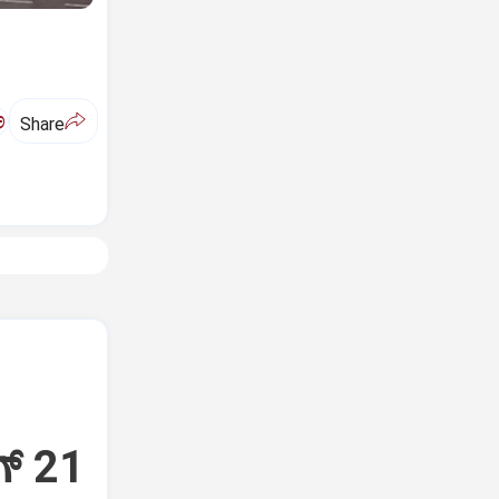
ಅ
Share
್‌ 21