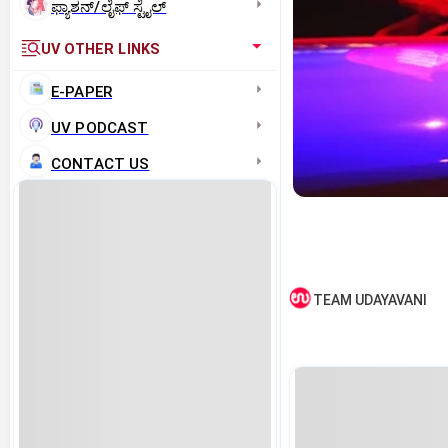
ಫ್ಯಾಶನ್/ಲೈಫ್‌ ಸ್ಟೈಲ್
UV OTHER LINKS
E-PAPER
UV PODCAST
CONTACT US
TEAM UDAYAVANI