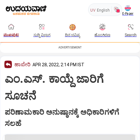
UV
English
E-Paper
ಮುಖಪುಟ
ಸುದ್ದಿ ವಿಭಾಗ
ದಿನ ಭವಿಷ್ಯ
ಹೊಂಗಿರಣ
Search
ADVERTISEMENT
ಹಾವೇರಿ
APR 28, 2022, 2:14 PM IST
ಎಂ.ಎಸ್‌. ಕಾಯ್ದೆ ಜಾರಿಗೆ
ಸೂಚನೆ
ಪರಿಣಾಮಕಾರಿ ಅನುಷ್ಠಾನಕ್ಕೆ ಅಧಿಕಾರಿಗಳಿಗೆ
ಸಲಹೆ