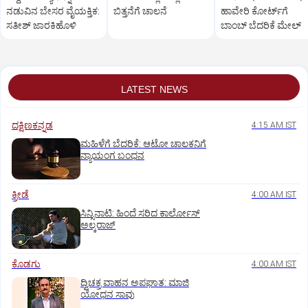
ನಡುವಿನ ಬೇಸರ ವೈಯಕ್ತಿಕ:
ಬಿತ್ತನೆಗೆ ಚಾಲನೆ
ಹಾವೇರಿ ಕೋರ್ಟ್‌ಗೆ
ಸತೀಶ್‌ ಜಾರಕಿಹೊಳಿ
ಬಾಂಬ್ ಬೆದರಿಕೆ ಮೇಲ್
LATEST NEWS
ದಕ್ಷಿಣಕನ್ನಡ
4:15 AM IST
ಮಹಿಳೆಗೆ ಬೆದರಿಕೆ: ಆಟೋ ಚಾಲಕನಿಗೆ
ನ್ಯಾಯಂಗ ಬಂಧನ
ಕ್ರೀಡೆ
4:00 AM IST
ಸಿನ್ಸಿನಾಟಿ: ಹಿಂದೆ ಸರಿದ ಕಾರ್ಲೋಸ್‌
ಅಲ್ಕರಾಜ್‌
ಕೊಡಗು
4:00 AM IST
ದ್ವಿಚಕ್ರ ವಾಹನ ಅಪಘಾತ: ಮಾಜಿ
ಯೋಧನ ಸಾವು