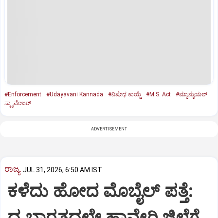
#Enforcement
#Udayavani Kannada
#ನಿಷೇಧ ಕಾಯ್ದೆ
#M.S. Act
#ಮ್ಯಾನ್ಯುಯಲ್‌
ಸ್ಕ್ಯಾವೆಂಜರ್
ADVERTISEMENT
ರಾಜ್ಯ
JUL 31, 2026, 6:50 AM IST
ಕಳೆದು ಹೋದ ಮೊಬೈಲ್ ಪತ್ತೆ:
ದ.ಭಾರತದಲ್ಲೇ ಹಾವೇರಿ ಜಿಲ್ಲೆಗೆ