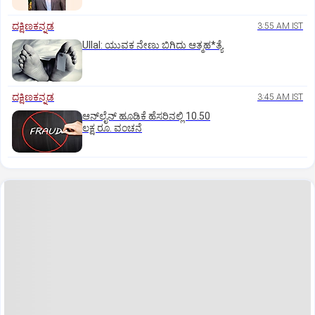
ದಕ್ಷಿಣಕನ್ನಡ
3:55 AM IST
Ullal: ಯುವಕ ನೇಣು ಬಿಗಿದು ಆತ್ಮಹ*ತ್ಯೆ
ದಕ್ಷಿಣಕನ್ನಡ
3:45 AM IST
ಆನ್‌ಲೈನ್‌ ಹೂಡಿಕೆ ಹೆಸರಿನಲ್ಲಿ 10.50
ಲಕ್ಷ ರೂ. ವಂಚನೆ