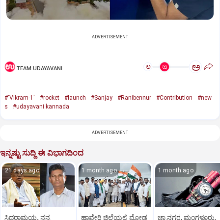
ADVERTISEMENT
ಅ
ಅ
TEAM UDAYAVANI
#'Vikram-1'
#rocket
#launch
#Sanjay
#Ranibennur
#Contribution
#new
s
#udayavani kannada
ADVERTISEMENT
ಇನ್ನಷ್ಟು ಸುದ್ದಿ ಈ ವಿಭಾಗದಿಂದ
21 days ago
1 month ago
1 month ago
ಸಿದ್ದರಾಮಯ್ಯ, ನನ್ನ
ಹಾವೇರಿ ಜಿಲ್ಲೆಯಲ್ಲಿ ಮೋಡ
ಚಾ.ನಗರ, ಮಂಗಳೂರು,