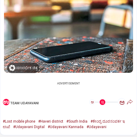
ಸಾಂದರ್ಭಿಕ ಚಿತ್ರ
ADVERTISEMENT
ಅ
ಅ
TEAM UDAYAVANI
#Lost mobile phone
#Haveri district
#South India
#ಕೇಂದ್ರ ದೂರಸಂಪರ್ಕ ಇ
ಲಾಖೆ
#Udayavani Digital
#Udayavani Kannada
#Udayavani