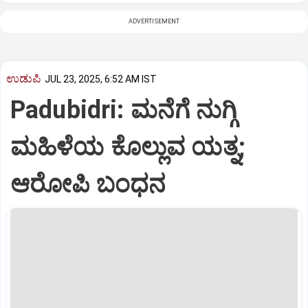
ADVERTISEMENT
ಉಡುಪಿ
JUL 23, 2025, 6:52 AM IST
Padubidri: ಮನೆಗೆ ನುಗ್ಗಿ
ಮಹಿಳೆಯ ಕೊಲ್ಲುವ ಯತ್ನ;
ಆರೋಪಿ ಬಂಧನ