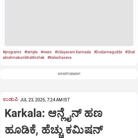
#programs
#temple
#news
#Udayavani Kannada
#Dodannagudde
#Shat
abrahmakumbhabhishek
#Kalashaseva
ADVERTISEMENT
ಉಡುಪಿ
JUL 23, 2025, 7:24 AM IST
Karkala: ಆನ್ಲೈನ್‌ ಹಣ
ಹೂಡಿಕೆ, ಹೆಚ್ಚು ಕಮಿಷನ್‌