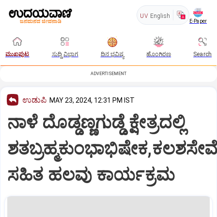
UV
English
E-Paper
ಮುಖಪುಟ
ಸುದ್ದಿ ವಿಭಾಗ
ದಿನ ಭವಿಷ್ಯ
ಹೊಂಗಿರಣ
Search
ADVERTISEMENT
ಉಡುಪಿ
MAY 23, 2024, 12:31 PM IST
ನಾಳೆ ದೊಡ್ಡಣ್ಣಗುಡ್ಡೆ ಕ್ಷೇತ್ರದಲ್ಲಿ
ಶತಬ್ರಹ್ಮಕುಂಭಾಭಿಷೇಕ,ಕಲಶಸೇವ
ಸಹಿತ ಹಲವು ಕಾರ್ಯಕ್ರಮ