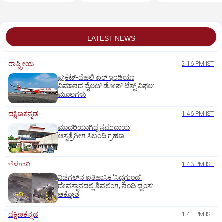
ಇಲಾಖೆ ಎಚ್ಚರಿಕೆ
LATEST NEWS
ರಾಷ್ಟ್ರೀಯ
2:16 PM IST
ಫುಕೆಟ್‌-ದೆಹಲಿ ಏರ್‌ ಇಂಡಿಯಾ
ವಿಮಾನದ ಪೈಲಟ್‌ ಡೋಪ್‌ ಟೆಸ್ಟ್‌ ವಿಫಲ:
ಮೂಲಗಳು
ದಕ್ಷಿಣಕನ್ನಡ
1:46 PM IST
ಮಾದರಿಯಾಗಿದ್ದ ಸಮುದಾಯ
ಆಸ್ಪತ್ರೆಗೀಗ ಸಿಬಂದಿ ಗ್ರಹಣ
ಬೆಳಗಾವಿ
1:43 PM IST
ನಿಡಗಲ್‌ನ ಐತಿಹಾಸಿಕ ‘ಸಿದ್ಧಗುಂಡ’
ದೇವಸ್ಥಾನದಲ್ಲಿ ಶಿವಲಿಂಗ, ನಂದಿ ಧ್ವಂಸ:
ಆಕ್ರೋಶ
ದಕ್ಷಿಣಕನ್ನಡ
1:41 PM IST