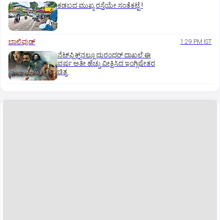
ಕಡಬದ ಮುಖ್ಯ ರಸ್ತೆಯೇ ಸಂತೆಕಟ್ಟೆ !
ಬಾಲಿವುಡ್‌
1:29 PM IST
ನೆಟ್‌ಫ್ಲಿಕ್ಸ್‌ನಲ್ಲೂ ಧುರಂಧರ್‌ ದಾಖಲೆ:ಈ
ವರ್ಷ ಅತೀ ಹೆಚ್ಚು ವೀಕ್ಷಿಸಿದ ಇಂಗ್ಲಿಷೇತರ
ಚಿತ್ರ