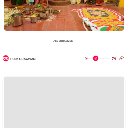
ADVERTISEMENT
ಅ
ಅ
TEAM UDAYAVANI