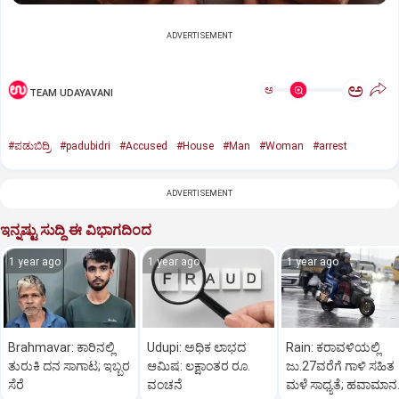
ADVERTISEMENT
ಅ
ಅ
TEAM UDAYAVANI
#ಪಡುಬಿದ್ರಿ
#padubidri
#Accused
#House
#Man
#Woman
#arrest
ADVERTISEMENT
ಇನ್ನಷ್ಟು ಸುದ್ದಿ ಈ ವಿಭಾಗದಿಂದ
1 year ago
1 year ago
1 year ago
Brahmavar: ಕಾರಿನಲ್ಲಿ
Udupi: ಅಧಿಕ ಲಾಭದ
Rain: ಕರಾವಳಿಯಲ್ಲಿ
ತುರುಕಿ ದನ ಸಾಗಾಟ; ಇಬ್ಬರ
ಆಮಿಷ: ಲಕ್ಷಾಂತರ ರೂ.
ಜು.27ವರೆಗೆ ಗಾಳಿ ಸಹಿತ
ಸೆರೆ
ವಂಚನೆ
ಮಳೆ ಸಾಧ್ಯತೆ; ಹವಾಮಾನ