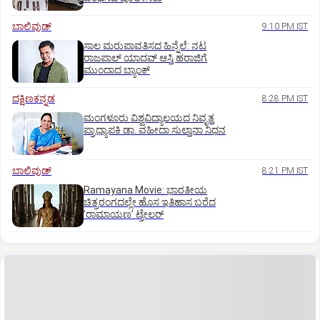
ಬಾಲಿವುಡ್‌
9:10 PM IST
ಸಾಲ ಮರುಪಾವತಿಸದ ಹಿನ್ನೆಲೆ: ನಟ
ರಾಜಪಾಲ್ ಯಾದವ್‌ ಆಸ್ತಿ ಹರಾಜಿಗೆ
ಮುಂದಾದ ಬ್ಯಾಂಕ್
ದಕ್ಷಿಣಕನ್ನಡ
8:28 PM IST
ಮಂಗಳೂರು ವಿಶ್ವವಿದ್ಯಾಲಯದ ನಿವೃತ್ತ
ಪ್ರಾಧ್ಯಾಪಕಿ ಡಾ. ವಹೀದಾ ಸುಲ್ತಾನಾ ನಿಧನ
ಬಾಲಿವುಡ್‌
8:21 PM IST
Ramayana Movie: ಭಾರತೀಯ
ಚಿತ್ರರಂಗದಲ್ಲೇ ಹೊಸ ಇತಿಹಾಸ ಬರೆದ
ʼರಾಮಾಯಣʼ ಟ್ರೇಲರ್