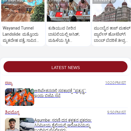
25 days ago
25 days ago
25 days ago
Wayanad Tunnel
ಕುಡಿಯುವ ನೀರಿನ
ಮುಂಬೈನ ತಾಜ್ ಮಹಲ್
Landslide: ಮತ್ತೊಂದು
ಬಾಟಲಿಯಲ್ಲಿ ಆಸಿಡ್;
ಪ್ಯಾಲೇಸ್ ಹೋಟೆಲ್‌ಗೆ
ಮೃತದೇಹ ಪತ್ತೆ; ಸಾವಿನ
ಮಹಿಳೆಯ ಸ್ಥಿತಿ
ಬಾಂಬ್ ಬೆದರಿಕೆ:ತೀವ್ರ
ಸಂಖ್ಯೆ 8ಕ್ಕೆ ಏರಿಕೆ
ಚಿಂತಾಜನಕ, ತನಿಖೆ ತೀವ್ರ
ತಪಾಸಣೆ
LATEST NEWS
ರಾಜ್ಯ
10:20 PM IST
ಅಧಿವೇಶನದಲ್ಲಿ ಸರಕಾರಕ್ಕೆ "ಪ್ರತ್ಯಸ್ತ್ರ':
ಇಂದು ಬಿಜೆಪಿ ಸಭೆ
ಶಿವಮೊಗ್ಗ
9:50 PM IST
Agumbe: ಸರಣಿ ದನ ಕಳ್ಳತನ ಪ್ರಕರಣ:
ಸಿನಿಮೀಯ ಶೈಲಿಯಲ್ಲಿ ಆರೋಪಿಯನ್ನು
ಬಂಧಿಸಿದ ಪೊಲೀಸರು