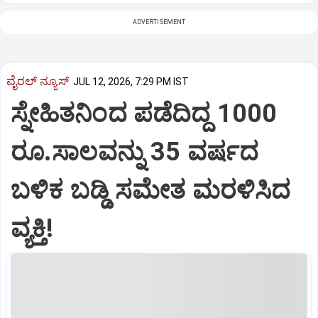
ADVERTISEMENT
ವೈರಲ್ ನ್ಯೂಸ್
JUL 12, 2026, 7:29 PM IST
ಸ್ನೇಹಿತನಿಂದ ಪಡೆದಿದ್ದ 1000
ರೂ.ಸಾಲವನ್ನು 35 ವರ್ಷದ
ಬಳಿಕ ಬಡ್ಡಿ ಸಮೇತ ಮರಳಿಸಿದ
ವ್ಯಕ್ತಿ!