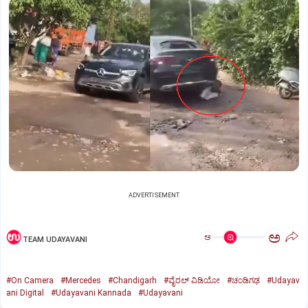
ADVERTISEMENT
ಅ
ಅ
TEAM UDAYAVANI
#On Camera
#Mercedes
#Chandigarh
#ವೈರಲ್‌ ವಿಡಿಯೋ
#ಚಂಡಿಗಢ
#Udayav
ani Digital
#Udayavani Kannada
#Udayavani