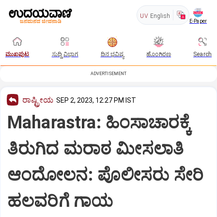
UV
English
E-Paper
ಮುಖಪುಟ
ಸುದ್ದಿ ವಿಭಾಗ
ದಿನ ಭವಿಷ್ಯ
ಹೊಂಗಿರಣ
Search
ADVERTISEMENT
ರಾಷ್ಟ್ರೀಯ
SEP 2, 2023, 12:27 PM IST
Maharastra: ಹಿಂಸಾಚಾರಕ್ಕೆ
ತಿರುಗಿದ ಮರಾಠ ಮೀಸಲಾತಿ
ಆಂದೋಲನ: ಪೊಲೀಸರು ಸೇರಿ
ಹಲವರಿಗೆ ಗಾಯ