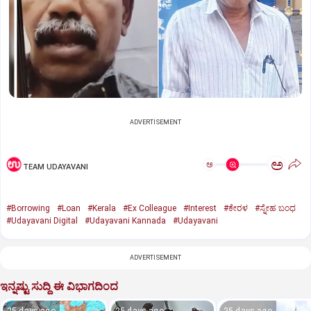
ADVERTISEMENT
ಅ
ಅ
TEAM UDAYAVANI
#Borrowing
#Loan
#Kerala
#Ex Colleague
#Interest
#ಕೇರಳ
#ಸ್ನೇಹ ಬಂಧ
#Udayavani Digital
#Udayavani Kannada
#Udayavani
ADVERTISEMENT
ಇನ್ನಷ್ಟು ಸುದ್ದಿ ಈ ವಿಭಾಗದಿಂದ