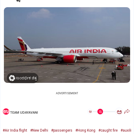
ಸಾಂದರ್ಭಿಕ ಚಿತ್ರ
ADVERTISEMENT
ಅ
ಅ
TEAM UDAYAVANI
#Air India flight
#New Delhi
#passengers
#Hong Kong
#caught fire
#auxili