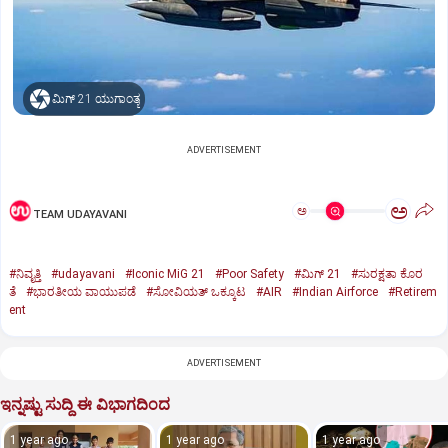
ಮಿಗ್‌ 21 ಯುಗಾಂತ್ಯ
ADVERTISEMENT
ಅ
ಅ
TEAM UDAYAVANI
#ನಿವೃತ್ತಿ
#udayavani
#Iconic MiG 21
#Poor Safety
#ಮಿಗ್‌ 21
#ಸುರಕ್ಷತಾ ಕೊರ
ತೆ
#ಭಾರತೀಯ ವಾಯುಪಡೆ
#ಸೋವಿಯತ್‌ ಒಕ್ಕೂಟ
#AIR
#Indian Airforce
#Retirem
ent
ADVERTISEMENT
ಇನ್ನಷ್ಟು ಸುದ್ದಿ ಈ ವಿಭಾಗದಿಂದ
1 year ago
1 year ago
1 year ago