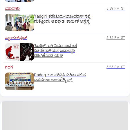
ಯಾದಗಿರಿ
5:39 PM IST
Yadgiri: ಕಡೆಚೂರು-ಬಾಡಿಯಾಳ್ ನಲ್ಲಿ
ಮತ್ತೊಂದು ಅವಘಡ: ಕಾರ್ಮಿಕ ಅಸ್ವಸ್ಥ
ಸ್ಯಾಂಡಲ್‌ವುಡ್‌
5:34 PM IST
ʼಟಾಕ್ಸಿಕ್‌ʼಗಾಗಿ ನಿರ್ಮಾಣದ ಜತೆ
ವಿತರಕನಾಗಿಯೂ ಜವಾಬ್ದಾರಿ
ವಹಿಸಿಕೊಂಡ ಯಶ್
ಗದಗ
5:25 PM IST
Gadag: ಬರ ಪರಿಸ್ಥಿತಿ ಕುರಿತು ಸಚಿವ
ಬಸವರಾಜ ರಾಯರಡ್ಡಿ ಸಭೆ