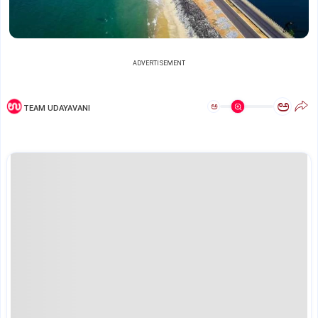
ADVERTISEMENT
ಅ
ಅ
TEAM UDAYAVANI