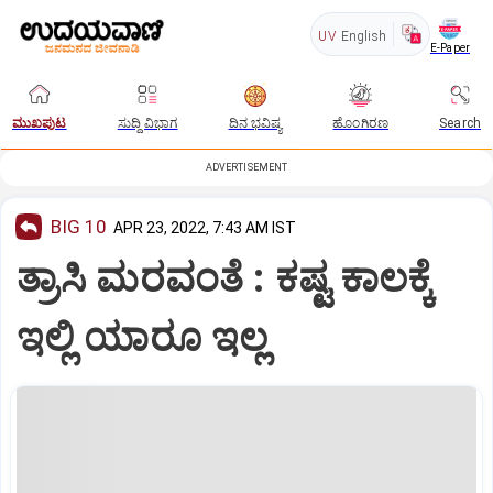
UV
English
E-Paper
ಮುಖಪುಟ
ಸುದ್ದಿ ವಿಭಾಗ
ದಿನ ಭವಿಷ್ಯ
ಹೊಂಗಿರಣ
Search
ADVERTISEMENT
BIG 10
APR 23, 2022, 7:43 AM IST
ತ್ರಾಸಿ ಮರವಂತೆ : ಕಷ್ಟ ಕಾಲಕ್ಕೆ
ಇಲ್ಲಿ ಯಾರೂ ಇಲ್ಲ