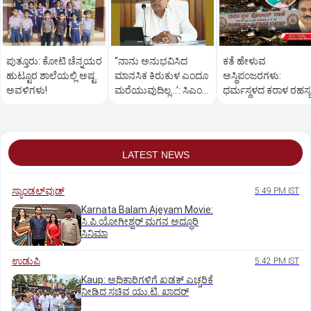
ಪುತ್ತೂರು: ಕೋಟಿ ಚೆನ್ನಯರ
“ನಾನು ಅನುಭವಿಸಿದ
ಕತೆ ಹೇಳುವ
ಹುಟ್ಟೂರ ಶಾಲೆಯಲ್ಲಿ ಅಷ್ಟ
ಮಾನಸಿಕ ಕಿರುಕುಳ ಎಂದೂ
ಅಸ್ಥಿಪಂಜರಗಳು:
ಅವಳಿಗಳು!
ಮರೆಯುವುದಿಲ್ಲ…’: ಸಿಎಂ
ಧರ್ಮಸ್ಥಳದ‌ ಕರಾಳ ರಹಸ್ಯ
ಸಿದ್ದರಾಮಯ್ಯ
ತೆರೆದಿಡಲಿದೆಯೇ ಡಿಎನ್
ಪರೀಕ್ಷೆ?
LATEST NEWS
ಸ್ಯಾಂಡಲ್‌ವುಡ್‌
5:49 PM IST
Karnata Balam Ajeyam Movie:
ಸಿ.ಪಿ.ಯೋಗೀಶ್ವರ್‌ ಮಗನ ಅದ್ಧೂರಿ
ಸಿನಿಮಾ
ಉಡುಪಿ
5:42 PM IST
Kaup: ಅಧಿಕಾರಿಗಳಿಗೆ ಖಡಕ್ ಎಚ್ಚರಿಕೆ
ನೀಡಿದ ಸಚಿವ ಯು.ಟಿ. ಖಾದರ್