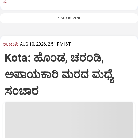
ಮ
ADVERTISEMENT
ಉಡುಪಿ
AUG 10, 2026, 2:51 PM IST
Kota: ಹೊಂಡ, ಚರಂಡಿ,
ಅಪಾಯಕಾರಿ ಮರದ ಮಧ್ಯೆ
ಸಂಚಾರ