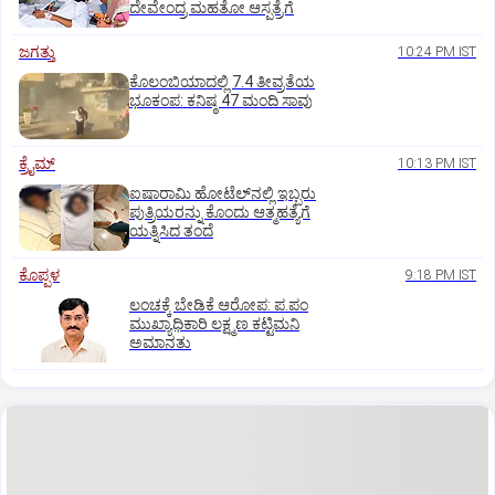
ದೇವೇಂದ್ರ ಮಹತೋ ಆಸ್ಪತ್ರೆಗೆ
ಜಗತ್ತು
10:24 PM IST
ಕೊಲಂಬಿಯಾದಲ್ಲಿ 7.4 ತೀವ್ರತೆಯ
ಭೂಕಂಪ: ಕನಿಷ್ಠ 47 ಮಂದಿ ಸಾವು
ಕ್ರೈಮ್
10:13 PM IST
ಐಷಾರಾಮಿ ಹೋಟೆಲ್‌ನಲ್ಲಿ ಇಬ್ಬರು
ಪುತ್ರಿಯರನ್ನು ಕೊಂದು ಆತ್ಮಹತ್ಯೆಗೆ
ಯತ್ನಿಸಿದ ತಂದೆ
ಕೊಪ್ಪಳ
9:18 PM IST
ಲಂಚಕ್ಕೆ ಬೇಡಿಕೆ ಆರೋಪ: ಪ.ಪಂ
ಮುಖ್ಯಾಧಿಕಾರಿ ಲಕ್ಷ್ಮಣ ಕಟ್ಟಿಮನಿ
ಅಮಾನತು