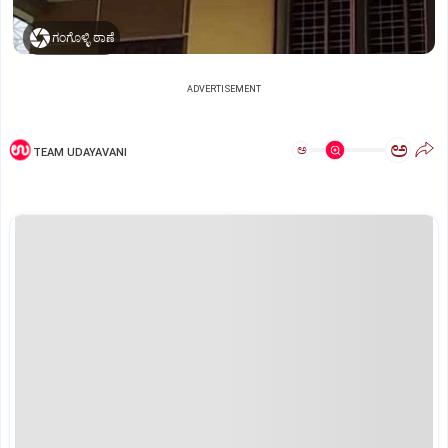
ಗಂಗೊಳ್ಳಿ ಠಾಣೆ
ADVERTISEMENT
ಅ
ಅ
TEAM UDAYAVANI