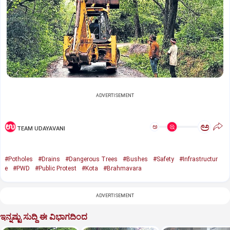
ADVERTISEMENT
ಅ
ಅ
TEAM UDAYAVANI
#Potholes
#Drains
#Dangerous Trees
#Bushes
#Safety
#Infrastructur
e
#PWD
#Public Protest
#Kota
#Brahmavara
ADVERTISEMENT
ಇನ್ನಷ್ಟು ಸುದ್ದಿ ಈ ವಿಭಾಗದಿಂದ