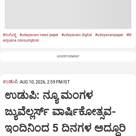
#ಗಂಗೊಳ್ಳಿ
#udayavani news paper
#udayavani digital
#udayavanipaper
#M
arijuana consumption
ADVERTISEMENT
ಉಡುಪಿ
AUG 10, 2026, 2:59 PM IST
ಉಡುಪಿ: ನ್ಯೂ ಮಂಗಳ
ಜ್ಯುವೆಲ್ಲರ್ಸ್ ವಾರ್ಷಿಕೋತ್ಸವ-
ಇಂದಿನಿಂದ 5 ದಿನಗಳ ಅದ್ಧೂರಿ