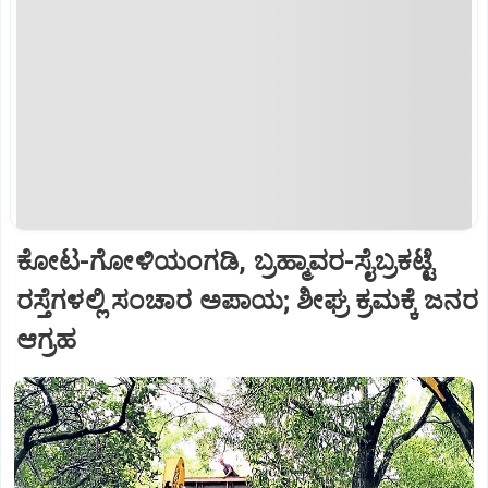
ಕೋಟ-ಗೋಳಿಯಂಗಡಿ, ಬ್ರಹ್ಮಾವರ-ಸೈಬ್ರಕಟ್ಟೆ
ರಸ್ತೆಗಳಲ್ಲಿ ಸಂಚಾರ ಅಪಾಯ; ಶೀಘ್ರ ಕ್ರಮಕ್ಕೆ ಜನರ
ಆಗ್ರಹ