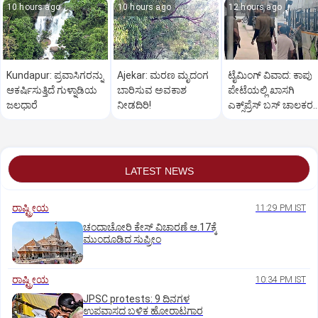
10 hours ago
10 hours ago
12 hours ago
Kundapur: ಪ್ರವಾಸಿಗರನ್ನು
Ajekar: ಮರಣ ಮೃದಂಗ
ಟೈಮಿಂಗ್‌ ವಿವಾದ: ಕಾಪು
ಆಕರ್ಷಿಸುತ್ತಿದೆ ಗುಳ್ನಾಡಿಯ
ಬಾರಿಸುವ ಅವಕಾಶ
ಪೇಟೆಯಲ್ಲಿ ಖಾಸಗಿ
ಜಲಧಾರೆ
ನೀಡದಿರಿ!
ಎಕ್ಸ್‌ಪ್ರೆಸ್ ಬಸ್‌ ಚಾಲಕರ
ರಂಪಾಟ
LATEST NEWS
ರಾಷ್ಟ್ರೀಯ
11:29 PM IST
ಚಂದಾಚೋರಿ ಕೇಸ್‌ ವಿಚಾರಣೆ ಆ.17ಕ್ಕೆ
ಮುಂದೂಡಿದ ಸುಪ್ರೀಂ
ರಾಷ್ಟ್ರೀಯ
10:34 PM IST
JPSC protests: 9 ದಿನಗಳ
ಉಪವಾಸದ ಬಳಿಕ ಹೋರಾಟಗಾರ