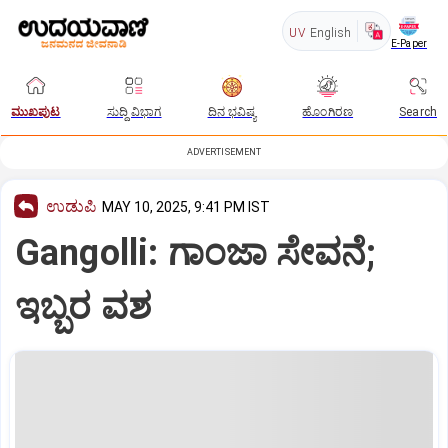
UV
English
E-Paper
ಮುಖಪುಟ
ಸುದ್ದಿ ವಿಭಾಗ
ದಿನ ಭವಿಷ್ಯ
ಹೊಂಗಿರಣ
Search
ADVERTISEMENT
ಉಡುಪಿ
MAY 10, 2025, 9:41 PM IST
Gangolli: ಗಾಂಜಾ ಸೇವನೆ;
ಇಬ್ಬರ ವಶ