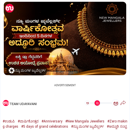
ನ್ಯೂ ಮಂಗಳ ಜ್ಯುವೆಲ್ಲರ್ಸ್
ADVERTISEMENT
ಅ
ಅ
TEAM UDAYAVANI
#ಉಡುಪಿ
#ವಾರ್ಷಿಕೋತ್ಸವ
#Anniversary
#New Mangala Jewellers
#Zero makin
g charges
#5 days of grand celebrations
#ನ್ಯೂ ಮಂಗಳ ಜ್ಯುವೆಲ್ಲರ್ಸ್‌
#ಅದ್ದೂರಿ ಸಂಭ್ರ