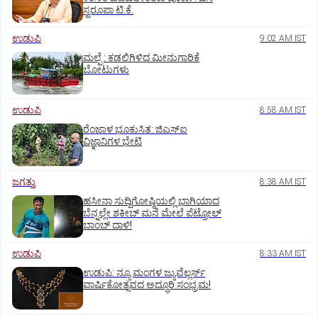
ಸ್ವರೂಪಾ ಟಿ.ಕೆ.
ಉಡುಪಿ
9:02 AM IST
ಮಲ್ಪೆ : ಕಡಲಿಗಿಳಿದ ಮೀನುಗಾರಿಕೆ
ಬೋಟುಗಳು
ಉಡುಪಿ
8:58 AM IST
ರೆಂಜಾಳ ಭೂಕುಸಿತ: ಜಿಎಸ್‌ಐ
ವಿಜ್ಞಾನಿಗಳ ಭೇಟಿ
ಜಗತ್ತು
8:38 AM IST
ಹಸೀನಾ ಸುದ್ದಿಗೋಷ್ಠಿಯಲ್ಲಿ ಭಾಗಿಯಾದ
ಬೆನ್ನಲ್ಲೇ ಶಕೀಬ್ ಮನೆ ಮೇಲೆ ಪೆಟ್ರೋಲ್
ಬಾಂಬ್ ದಾಳಿ!
ಉಡುಪಿ
8:33 AM IST
ಉಡುಪಿ: ನ್ಯೂ ಮಂಗಳ ಜ್ಯುವೆಲ್ಲರ್ಸ್
ವಾರ್ಷಿಕೋತ್ಸವದ ಅದ್ಧೂರಿ ಸಂಭ್ರಮ!