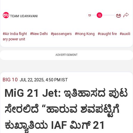
ಅ
ಅ
TEAM UDAYAVANI
#Air India flight
#New Delhi
#passengers
#Hong Kong
#caught fire
#auxili
ary power unit
ADVERTISEMENT
BIG 10
JUL 22, 2025, 4:50 PM IST
MiG 21 Jet: ಇತಿಹಾಸದ ಪುಟ
ಸೇರಲಿದೆ “ಹಾರುವ ಶವಪಟ್ಟಿಗೆ
ಕುಖ್ಯಾತಿಯ IAF ಮಿಗ್‌ 21