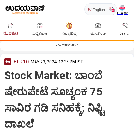
UV
English
E-Paper
ಮುಖಪುಟ
ಸುದ್ದಿ ವಿಭಾಗ
ದಿನ ಭವಿಷ್ಯ
ಹೊಂಗಿರಣ
Search
ADVERTISEMENT
BIG 10
MAY 23, 2024, 12:35 PM IST
Stock Market: ಬಾಂಬೆ
ಷೇರುಪೇಟೆ ಸೂಚ್ಯಂಕ 75
ಸಾವಿರ ಗಡಿ ಸನಿಹಕ್ಕೆ; ನಿಫ್ಟಿ
ದಾಖಲೆ