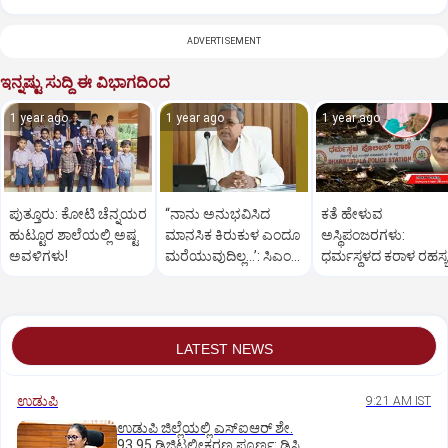
ADVERTISEMENT
ಇನ್ನಷ್ಟು ಸುದ್ದಿ ಈ ವಿಭಾಗದಿಂದ
1 year ago
1 year ago
1 year ago
ಪುತ್ತೂರು: ಕೋಟಿ ಚೆನ್ನಯರ
“ನಾನು ಅನುಭವಿಸಿದ
ಕತೆ ಹೇಳುವ
ಹುಟ್ಟೂರ ಶಾಲೆಯಲ್ಲಿ ಅಷ್ಟ
ಮಾನಸಿಕ ಕಿರುಕುಳ ಎಂದೂ
ಅಸ್ಥಿಪಂಜರಗಳು:
ಅವಳಿಗಳು!
ಮರೆಯುವುದಿಲ್ಲ…’: ಸಿಎಂ
ಧರ್ಮಸ್ಥಳದ‌ ಕರಾಳ ರಹಸ್ಯ
ಸಿದ್ದರಾಮಯ್ಯ
ತೆರೆದಿಡಲಿದೆಯೇ ಡಿಎನ್
ಪರೀಕ್ಷೆ?
LATEST NEWS
ಉಡುಪಿ
9:21 AM IST
ಉಡುಪಿ ಜಿಲ್ಲೆಯಲ್ಲಿ ಎಸ್‌ಐಆರ್‌ ಶೇ.
93.95 ಡಿಜಿಟಲೀಕರಣ ಪೂರ್ಣ: ಡಿಸಿ