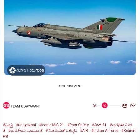
ಮಿಗ್‌ 21 ಯುಗಾಂತ್ಯ
ADVERTISEMENT
ಅ
ಅ
TEAM UDAYAVANI
#ನಿವೃತ್ತಿ
#udayavani
#Iconic MiG 21
#Poor Safety
#ಮಿಗ್‌ 21
#ಸುರಕ್ಷತಾ ಕೊರ
ತೆ
#ಭಾರತೀಯ ವಾಯುಪಡೆ
#ಸೋವಿಯತ್‌ ಒಕ್ಕೂಟ
#AIR
#Indian Airforce
#Retirem
ent