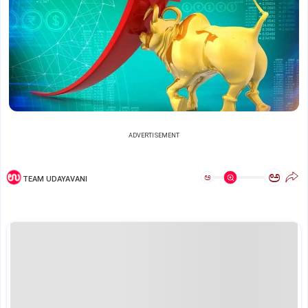
ADVERTISEMENT
ಅ
ಅ
TEAM UDAYAVANI