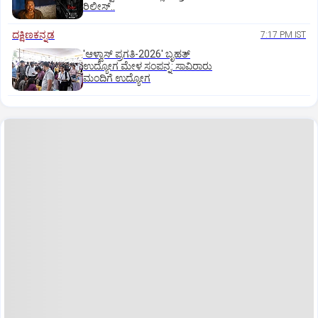
ರಿಲೀಸ್..
ದಕ್ಷಿಣಕನ್ನಡ
7:17 PM IST
'ಆಳ್ವಾಸ್‌ ಪ್ರಗತಿ-2026' ಬೃಹತ್
ಉದ್ಯೋಗ ಮೇಳ ಸಂಪನ್ನ: ಸಾವಿರಾರು
ಮಂದಿಗೆ ಉದ್ಯೋಗ