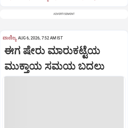
ADVERTISEMENT
ವಾಣಿಜ್ಯ
AUG 6, 2026, 7:52 AM IST
ಈಗ ಷೇರು ಮಾರುಕಟ್ಟೆಯ
ಮುಕ್ತಾಯ ಸಮಯ ಬದಲು