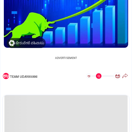
ಷೇರುಪೇಟೆ ವಹಿವಾಟು
ADVERTISEMENT
ಅ
ಅ
TEAM UDAYAVANI