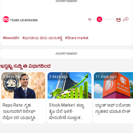
ADVERTISEMENT
ಅ
ಅ
TEAM UDAYAVANI
#Newdelhi
#ಭಾರತೀಯ ಷೇರು ಮಾರುಕಟ್ಟೆ
#Share market
ADVERTISEMENT
ಇನ್ನಷ್ಟು ಸುದ್ದಿ ಈ ವಿಭಾಗದಿಂದ
3 days ago
5 days ago
11 days ago
Repo Rate: ಗೃಹ
Stock Market: ಕಚ್ಛಾ
ಬ್ಯಾಂಕ್ ಆಫ್ ಬರೋಡಾ
ಸಾಲಗಾರರಿಗೆ ರಿಲೀಫ್-
ತೈಲ ಬೆಲೆ ಇಳಿಕೆ-
ಗ್ರಾಹಕರ ಮಾಹಿತಿ ಲೀಕ್
ರೆಪೋ ದರ ಯಥಾಸ್ಥಿತಿ
ಷೇರುಪೇಟೆ ಸೂಚ್ಯಂಕ
ಮುಂದುವರಿಕೆ: ಆರ್‌ ಬಿಐ
600ಕ್ಕೂ ಅಧಿಕ ಅಂಕ ಜಿಗಿತ