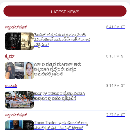
LATEST NEWS
ಸ್ಯಾಂಡಲ್‌ವುಡ್‌
8:41 PM IST
ʼಟಾಕ್ಸಿಕ್‌ʼ ಚಿತ್ರದ ಈ ದೃಶ್ಯವನ್ನು ಹಿಂದಿ
ಸಿನಿಮಾದಿಂದ ಕಾಪಿ ಮಾಡಲಾಗಿದೆ ಎಂದ
ನಟ್ಟಿಗರು.!
ಕ್ರೈಮ್
8:15 PM IST
ಎಸ್ ಐ ಪುತ್ರನ ಮರ್ಸಿಡಿಸ್‌ ಕಾರು
ಢಿಕ್ಕಿಯಾಗಿ ವೃದ್ಧೆ ಬಲಿ: ಮದ್ಯದ
ಅಮಲಿನಲ್ಲಿ ಚಾಲನೆ!
ಉಡುಪಿ
8:14 PM IST
ಕಾಂಗ್ರೆಸ್ ಸರಕಾರದ ವೈಫಲ್ಯ ಖಂಡಿಸಿ
ಕಾಪುವಿನಲ್ಲಿ ಬಿಜೆಪಿ ಪ್ರತಿಭಟನೆ
ಸ್ಯಾಂಡಲ್‌ವುಡ್‌
7:27 PM IST
Toxic Trailer: ಇದು ಜೋಕರ್‌ ಅಲ್ಲ,
ಮಾನ್‌ಸ್ಟರ್‌ ಕಥೆ.. ʼಟಾಕ್ಸಿಕ್‌ʼ ಟ್ರೇಲರ್‌