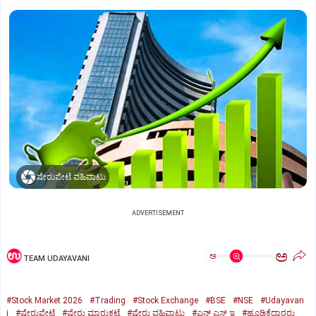
ಷೇರುಪೇಟೆ ವಹಿವಾಟು
ADVERTISEMENT
ಅ
ಅ
TEAM UDAYAVANI
#Stock Market 2026
#Trading
#Stock Exchange
#BSE
#NSE
#Udayavan
i
#ಷೇರುಪೇಟೆ
#ಷೇರು ಮಾರುಕಟ್ಟೆ
#ಷೇರು ವಹಿವಾಟು
#ಎನ್‌ ಎಸ್‌ ಇ
#ಹೂಡಿಕೆದಾರರು