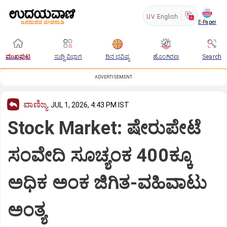
UV
English
E-Paper
ಮುಖಪುಟ
ಸುದ್ದಿ ವಿಭಾಗ
ದಿನ ಭವಿಷ್ಯ
ಹೊಂಗಿರಣ
Search
ADVERTISEMENT
ವಾಣಿಜ್ಯ
JUL 1, 2026, 4:43 PM IST
Stock Market: ಷೇರುಪೇಟೆ
ಸಂವೇದಿ ಸೂಚ್ಯಂಕ 400ಕ್ಕೂ
ಅಧಿಕ ಅಂಕ ಜಿಗಿತ-ವಹಿವಾಟು
ಅಂತ್ಯ