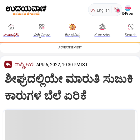
UV
English
E-Paper
ಮುಖಪುಟ
ಸುದ್ದಿ ವಿಭಾಗ
ದಿನ ಭವಿಷ್ಯ
ಹೊಂಗಿರಣ
Search
ADVERTISEMENT
ರಾಷ್ಟ್ರೀಯ
APR 6, 2022, 10:30 PM IST
ಶೀಘ್ರದಲ್ಲಿಯೇ ಮಾರುತಿ ಸುಜುಕಿ
ಕಾರುಗಳ ಬೆಲೆ ಏರಿಕೆ