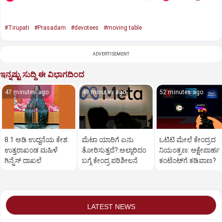
#Tirupati
#Prasadam
#devotees
#moving table
ADVERTISEMENT
ಇನ್ನಷ್ಟು ಸುದ್ದಿ ಈ ವಿಭಾಗದಿಂದ
47 minutes ago
49 minutes ago
52 minutes ago
8.1 ಅಡಿ ಉದ್ದನೆಯ ಕೇಶ:
ಮೆಟಾ ಯಾರಿಗೆ ಏನು
ಒಟಿಟಿ ಮೇಲೆ ಕೇಂದ್ರದ
ಉತ್ತರಾಖಂಡ ಮಹಿಳೆ
ತೋರಿಸುತ್ತದೆ?:ಅಲ್ಗಾರಿದಂ
ನಿಯಂತ್ರಣ: ಆಕ್ಷೇಪಾರ್ಹ
ಗಿನ್ನೆಸ್‌ ದಾಖಲೆ
ಬಗ್ಗೆ ಕೇಂದ್ರ ಪರಿಶೀಲನೆ
ಕಂಟೆಂಟ್‌ಗೆ ಕಡಿವಾಣ?
LATEST NEWS