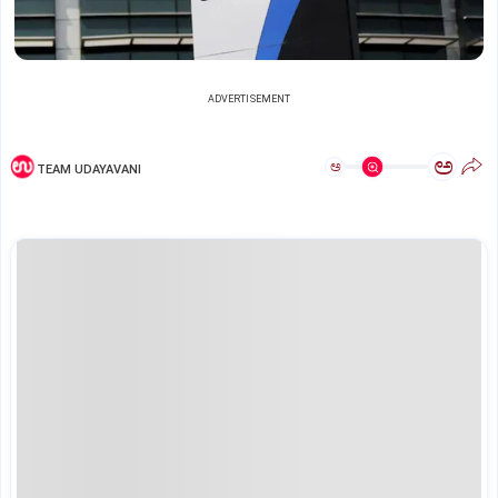
ADVERTISEMENT
ಅ
ಅ
TEAM UDAYAVANI