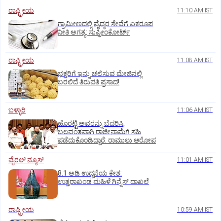
ರಾಷ್ಟ್ರೀಯ
11:10 AM IST
ಗ್ರಾಮೀಣದಲ್ಲಿ ವೈದ್ಯರ ಸೇವೆಗೆ ಏಕರೂಪ
ನೀತಿ ಅಗತ್ಯ: ಸುಪ್ರೀಂಕೋರ್ಟ್‌
ರಾಷ್ಟ್ರೀಯ
11:08 AM IST
ಭಕ್ತರಿಗೆ ಇನ್ನು ಚಲಿಸುವ ಮೇಜಿನಲ್ಲಿ
ಬರಲಿದೆ ತಿರುಪತಿ ಪ್ರಸಾದ!
ಬಳ್ಳಾರಿ
11:06 AM IST
ಹೊರಟ್ಟಿ ಅವರನ್ನು ಬೆದರಿಸಿ,
ಬಲವಂತವಾಗಿ ರಾಜೀನಾಮೆಗೆ ಸಹಿ
ಪಡೆದುಕೊಂಡಿದ್ದಾರೆ: ರಾಮುಲು ಆರೋಪ
ವೈರಲ್ ನ್ಯೂಸ್
11:01 AM IST
8.1 ಅಡಿ ಉದ್ದನೆಯ ಕೇಶ:
ಉತ್ತರಾಖಂಡ ಮಹಿಳೆ ಗಿನ್ನೆಸ್‌ ದಾಖಲೆ
ರಾಷ್ಟ್ರೀಯ
10:59 AM IST