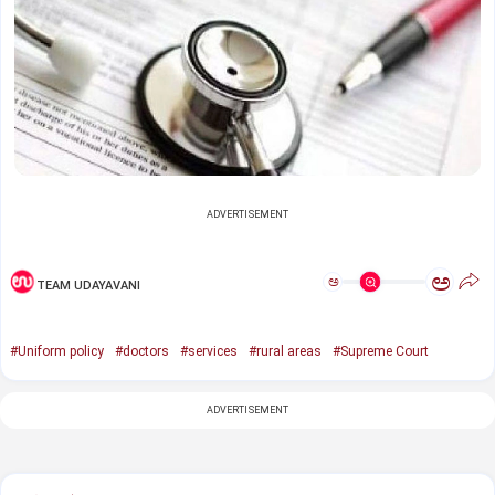
ADVERTISEMENT
ಅ
ಅ
TEAM UDAYAVANI
#Uniform policy
#doctors
#services
#rural areas
#Supreme Court
ADVERTISEMENT