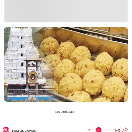
ADVERTISEMENT
ಅ
ಅ
TEAM UDAYAVANI