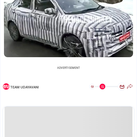
ADVERTISEMENT
ಅ
ಅ
TEAM UDAYAVANI