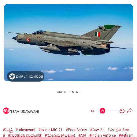
ಮಿಗ್‌ 21 ಯುಗಾಂತ್ಯ
ADVERTISEMENT
ಅ
ಅ
TEAM UDAYAVANI
#ನಿವೃತ್ತಿ
#udayavani
#Iconic MiG 21
#Poor Safety
#ಮಿಗ್‌ 21
#ಸುರಕ್ಷತಾ ಕೊರ
ತೆ
#ಭಾರತೀಯ ವಾಯುಪಡೆ
#ಸೋವಿಯತ್‌ ಒಕ್ಕೂಟ
#AIR
#Indian Airforce
#Retirem