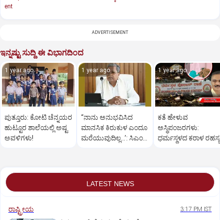
ent
ADVERTISEMENT
ಇನ್ನಷ್ಟು ಸುದ್ದಿ ಈ ವಿಭಾಗದಿಂದ
1 year ago
1 year ago
1 year ago
ಪುತ್ತೂರು: ಕೋಟಿ ಚೆನ್ನಯರ
“ನಾನು ಅನುಭವಿಸಿದ
ಕತೆ ಹೇಳುವ
ಹುಟ್ಟೂರ ಶಾಲೆಯಲ್ಲಿ ಅಷ್ಟ
ಮಾನಸಿಕ ಕಿರುಕುಳ ಎಂದೂ
ಅಸ್ಥಿಪಂಜರಗಳು:
ಅವಳಿಗಳು!
ಮರೆಯುವುದಿಲ್ಲ…’: ಸಿಎಂ
ಧರ್ಮಸ್ಥಳದ‌ ಕರಾಳ ರಹಸ್ಯ
ಸಿದ್ದರಾಮಯ್ಯ
ತೆರೆದಿಡಲಿದೆಯೇ ಡಿಎನ್
ಪರೀಕ್ಷೆ?
LATEST NEWS
ರಾಷ್ಟ್ರೀಯ
3:17 PM IST