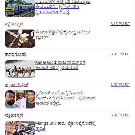
ವಯನಾಡ್‌ಗೆ ಹೆಚ್ಚುವರಿ ಮೆಮು ರೈಲು
ಸೇವೆ ಒದಗಿಸಿ: ರೈಲ್ವೆ ಸಚಿವರಿಗೆ
ಪ್ರಿಯಾಂಕಾ ಗಾಂಧಿ ಪತ್ರ
ದಕ್ಷಿಣಕನ್ನಡ
3:15 PM IST
ಸವಾಲಾಗುತ್ತಿದೆ 'ಡ್ರಗ್ಸ್‌ ಮುಕ್ತ ಕಾಲೇಜು
ಕ್ಯಾಂಪಸ್‌'
ಕಾಸರಗೋಡು
3:07 PM IST
Kasaragod: ಬೀದಿ ನಾಯಿಗಳಿಗೆ
ಅಂಕುಶ: ಪರಿಷ್ಕೃತ ಮಸೂದೆ
ಸ್ಯಾಂಡಲ್‌ವುಡ್‌
3:07 PM IST
ಪ್ರದೋಷ್ ಮಾಫಿ ಸಾಕ್ಷಿ ವಿಚಾರಣೆ:
ಕೋರ್ಟ್‌ನಲ್ಲಿ ನಡೆದ ವಾದ – ಪ್ರತಿವಾದದ
ಸಾರಾಂಶ ಇಲ್ಲಿದೆ..
ದಕ್ಷಿಣಕನ್ನಡ
3:02 PM IST
Mangaluru: ಕಾರು, ಬೈಕ್‌ ನಿಲ್ಲಿಸೋದೆಲ್ಲಿ
ಸ್ವಾಮಿ!