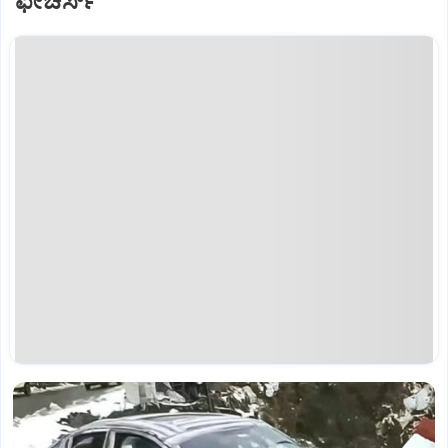
ಫೀಚರ್ಸ್‌