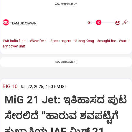
ADVERTISEMENT
ಅ
ಅ
TEAM UDAYAVANI
#Air India flight
#New Delhi
#passengers
#Hong Kong
#caught fire
#auxili
ary power unit
ADVERTISEMENT
BIG 10
JUL 22, 2025, 4:50 PM IST
MiG 21 Jet: ಇತಿಹಾಸದ ಪುಟ
ಸೇರಲಿದೆ “ಹಾರುವ ಶವಪಟ್ಟಿಗೆ
ಕುಖ್ಯಾತಿಯ IAF ಮಿಗ್‌ 21