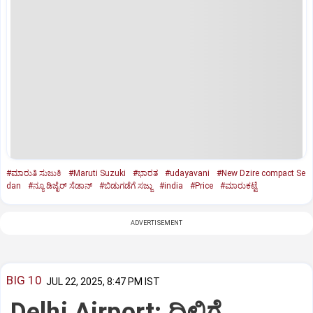
#ಮಾರುತಿ ಸುಜುಕಿ
#Maruti Suzuki
#ಭಾರತ
#udayavani
#New Dzire compact Se
dan
#ನ್ಯೂ ಡಿಜೈರ್‌ ಸೆಡಾನ್‌
#ಬಿಡುಗಡೆಗೆ ಸಜ್ಜು
#india
#Price
#ಮಾರುಕಟ್ಟೆ
ADVERTISEMENT
BIG 10
JUL 22, 2025, 8:47 PM IST
Delhi Airport: ದಿಲ್ಲಿಗೆ