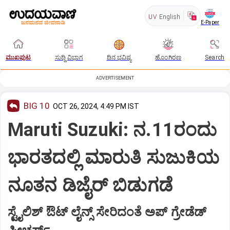
UV
English
E-Paper
ಮುಖಪುಟ
ಸುದ್ದಿ ವಿಭಾಗ
ದಿನ ಭವಿಷ್ಯ
ಹೊಂಗಿರಣ
Search
ADVERTISEMENT
BIG 10
OCT 26, 2024, 4:49 PM IST
Maruti Suzuki: ನ.11ರಂದು
ಭಾರತದಲ್ಲಿ ಮಾರುತಿ ಸುಜುಕಿಯ
ನೂತನ ಡಿಜೈರ್‌ ಬಿಡುಗಡೆ
ಸ್ಟೈಲಿಶ್‌ ಔಟ್‌ ಲೈನ್ಸ್‌ ಸೇರಿದಂತೆ ಅಪ್‌ ಗ್ರೇಡೆಡ್‌