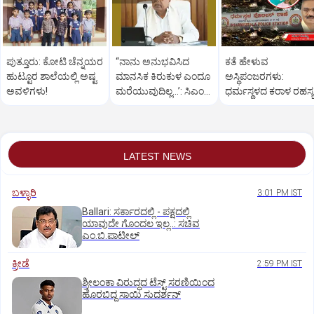
ಪುತ್ತೂರು: ಕೋಟಿ ಚೆನ್ನಯರ
“ನಾನು ಅನುಭವಿಸಿದ
ಕತೆ ಹೇಳುವ
ಹುಟ್ಟೂರ ಶಾಲೆಯಲ್ಲಿ ಅಷ್ಟ
ಮಾನಸಿಕ ಕಿರುಕುಳ ಎಂದೂ
ಅಸ್ಥಿಪಂಜರಗಳು:
ಅವಳಿಗಳು!
ಮರೆಯುವುದಿಲ್ಲ…’: ಸಿಎಂ
ಧರ್ಮಸ್ಥಳದ‌ ಕರಾಳ ರಹಸ್ಯ
ಸಿದ್ದರಾಮಯ್ಯ
ತೆರೆದಿಡಲಿದೆಯೇ ಡಿಎನ್
ಪರೀಕ್ಷೆ?
LATEST NEWS
ಬಳ್ಳಾರಿ
3:01 PM IST
Ballari: ಸರ್ಕಾರದಲ್ಲಿ - ಪಕ್ಷದಲ್ಲಿ
ಯಾವುದೇ ಗೊಂದಲ ಇಲ್ಲ..: ಸಚಿವ
ಎಂ.ಬಿ.ಪಾಟೀಲ್
ಕ್ರೀಡೆ
2:59 PM IST
ಶ್ರೀಲಂಕಾ ವಿರುದ್ಧದ ಟೆಸ್ಟ್ ಸರಣಿಯಿಂದ
ಹೊರಬಿದ್ದ ಸಾಯಿ ಸುದರ್ಶನ್