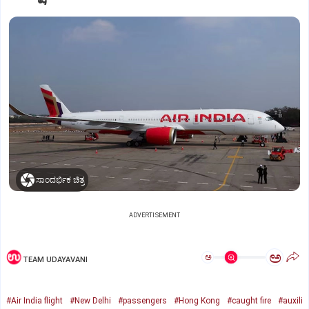
ಸಾಂದರ್ಭಿಕ ಚಿತ್ರ
ADVERTISEMENT
ಅ
ಅ
TEAM UDAYAVANI
#Air India flight
#New Delhi
#passengers
#Hong Kong
#caught fire
#auxili