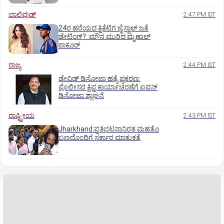
ಬಾಲಿವುಡ್‌
2:47 PM IST
24ರ ಹರೆಯದ ಕ್ರಿಕೆಟಿಗ ಜೈಸ್ವಾಲ್‌ ಜತೆ
ಡೇಟಿಂಗ್?:‌ ಮೌನ ಮುರಿದ ಮೃಣಾಲ್‌
ಠಾಕೂರ್
ರಾಜ್ಯ
2:44 PM IST
ಡೇವಿಡ್ ಡಿಸೋಜಾ ಹತ್ಯೆ ಪ್ರಕರಣ:
ಪೊಲೀಸರ ಕ್ಷಿಪ್ರ ಕಾರ್ಯಾಚರಣೆಗೆ ಐವನ್
ಡಿಸೋಜಾ ಶ್ಲಾಘನೆ
ರಾಷ್ಟ್ರೀಯ
2:43 PM IST
Jharkhand:ಪ್ರತಿಭಟನಾನಿರತ ಮಹತೊ
ಬಣದೊಂದಿಗೆ ಸರ್ಕಾರ ಮಾತುಕತೆ