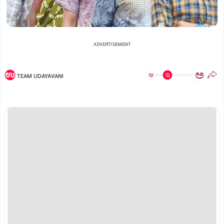
ADVERTISEMENT
ಅ
ಅ
TEAM UDAYAVANI