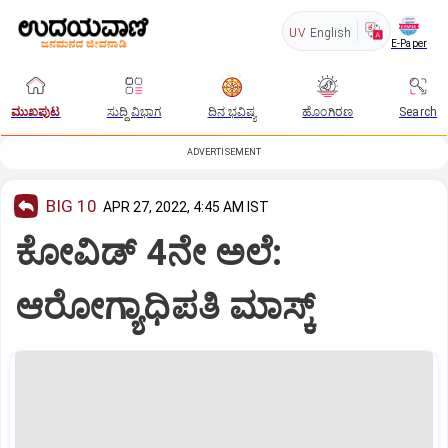
UV
English
E-Paper
ಮುಖಪುಟ
ಸುದ್ದಿ ವಿಭಾಗ
ದಿನ ಭವಿಷ್ಯ
ಹೊಂಗಿರಣ
Search
ADVERTISEMENT
BIG 10
APR 27, 2022, 4:45 AM IST
ಕೋವಿಡ್‌ 4ನೇ ಅಲೆ:
ಆರೋಗ್ಯಾಧಿಪತಿ ಮಾಸ್ಕ್