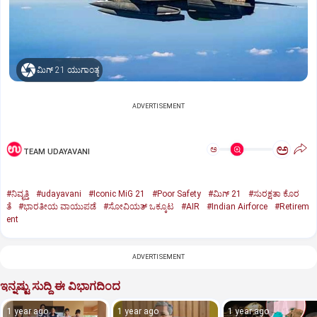
ಮಿಗ್‌ 21 ಯುಗಾಂತ್ಯ
ADVERTISEMENT
ಅ
ಅ
TEAM UDAYAVANI
#ನಿವೃತ್ತಿ
#udayavani
#Iconic MiG 21
#Poor Safety
#ಮಿಗ್‌ 21
#ಸುರಕ್ಷತಾ ಕೊರ
ತೆ
#ಭಾರತೀಯ ವಾಯುಪಡೆ
#ಸೋವಿಯತ್‌ ಒಕ್ಕೂಟ
#AIR
#Indian Airforce
#Retirem
ent
ADVERTISEMENT
ಇನ್ನಷ್ಟು ಸುದ್ದಿ ಈ ವಿಭಾಗದಿಂದ
1 year ago
1 year ago
1 year ago