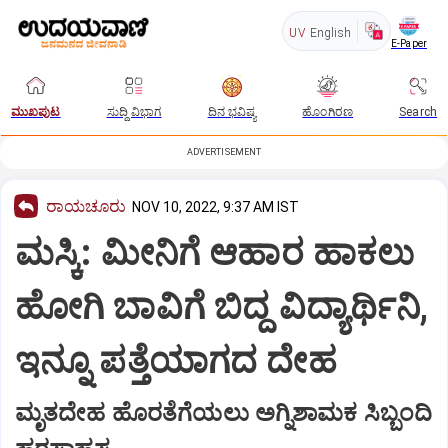
UV
English
E-Paper
ಮುಖಪುಟ
ಸುದ್ದಿ ವಿಭಾಗ
ದಿನ ಭವಿಷ್ಯ
ಹೊಂಗಿರಣ
Search
ADVERTISEMENT
ರಾಯಚೂರು
NOV 10, 2022, 9:37 AM IST
ಮಸ್ಕಿ: ಮೀನಿಗೆ ಆಹಾರ ಹಾಕಲು
ಹೋಗಿ ಬಾವಿಗೆ ಬಿದ್ದ ವಿದ್ಯಾರ್ಥಿನಿ,
ಇನ್ನೂ ಪತ್ತೆಯಾಗದ ದೇಹ
ಮೃತದೇಹ ಹೊರತೆಗೆಯಲು ಅಗ್ನಿಶಾಮಕ ಸಿಬ್ಬಂದಿ