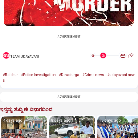
ADVERTISEMENT
ಅ
ಅ
TEAM UDAYAVANI
#Raichur
#Police Investigation
#Devadurga
#Crime news
#udayavani new
s
ADVERTISEMENT
ಇನ್ನಷ್ಟು ಸುದ್ದಿ ಈ ವಿಭಾಗದಿಂದ
4 days ago
8 days ago
15 days ago