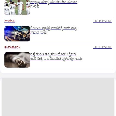
ಅಭ್ಯಾಸ ಪಂದ್ಯ: ಮೊದಲ ದಿನ ಸಮಾನ
ಗೌರವ
ಉಡುಪಿ
10:08 PM IST
Shirva: ದ್ವಿಚಕ್ರ ವಾಹನಕ್ಕೆ ಕಾರು ಢಿಕ್ಕಿ;
ಸವಾರ ಸಾವು
ತುಮಕೂರು
10:00 PM IST
ರಸ್ತೆ ಗುಂಡಿ ತಪ್ಪಿಸಲು ಹೋಗಿ ಬೈಕ್‌ಗೆ
ಲಾರಿ ಡಿಕ್ಕಿ, ನವವಿವಾಹಿತೆ ಸ್ಥಳದಲ್ಲೇ ಸಾವು