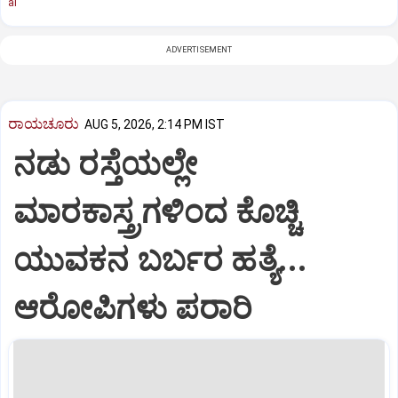
al
ADVERTISEMENT
ರಾಯಚೂರು
AUG 5, 2026, 2:14 PM IST
ನಡು ರಸ್ತೆಯಲ್ಲೇ
ಮಾರಕಾಸ್ತ್ರಗಳಿಂದ ಕೊಚ್ಚಿ
ಯುವಕನ ಬರ್ಬರ ಹತ್ಯೆ...
ಆರೋಪಿಗಳು ಪರಾರಿ