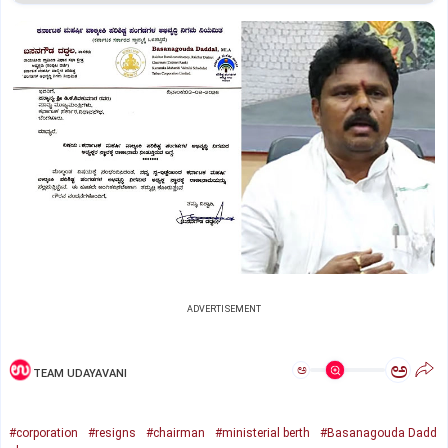
ADVERTISEMENT
ಅ
ಅ
TEAM UDAYAVANI
#corporation
#resigns
#chairman
#ministerial berth
#Basanagouda Dadd