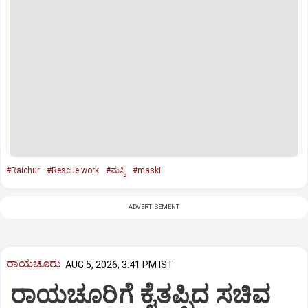
#Raichur
#Rescue work
#ಮಸ್ಕಿ
#maski
ADVERTISEMENT
ರಾಯಚೂರು
AUG 5, 2026, 3:41 PM IST
ರಾಯಚೂರಿಗೆ ಕೈತಪ್ಪಿದ ಸಚಿವ