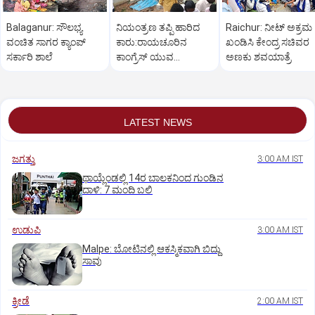
Balaganur: ಸೌಲಭ್ಯ
ನಿಯಂತ್ರಣ ತಪ್ಪಿ ಹಾರಿದ
Raichur: ನೀಟ್ ಅಕ್ರಮ
ವಂಚಿತ ಸಾಗರ ಕ್ಯಾಂಪ್
ಕಾರು:ರಾಯಚೂರಿನ
ಖಂಡಿಸಿ ಕೇಂದ್ರ ಸಚಿವರ
ಸರ್ಕಾರಿ ಶಾಲೆ
ಕಾಂಗ್ರೆಸ್ ಯುವ
ಅಣಕು ಶವಯಾತ್ರೆ
ಮುಖಂಡನಿಗೆ ಗಂಭೀರ
ಗಾಯ
LATEST NEWS
ಜಗತ್ತು
3:00 AM IST
ಥಾಯ್ಲೆಂಡಲ್ಲಿ 14ರ ಬಾಲಕನಿಂದ ಗುಂಡಿನ
ದಾಳಿ: 7 ಮಂದಿ ಬಲಿ
ಉಡುಪಿ
3:00 AM IST
Malpe: ಬೋಟಿನಲ್ಲಿ ಆಕಸ್ಮಿಕವಾಗಿ ಬಿದ್ದು
ಸಾವು
ಕ್ರೀಡೆ
2:00 AM IST