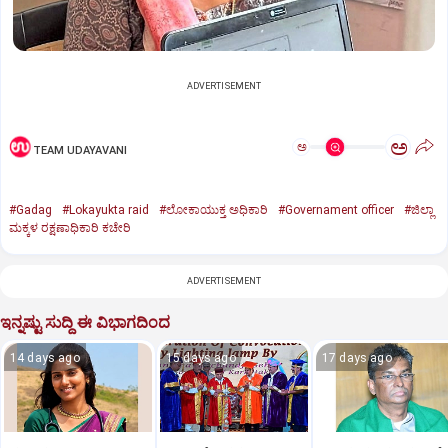
ADVERTISEMENT
ಅ
ಅ
TEAM UDAYAVANI
#Gadag
#Lokayukta raid
#ಲೋಕಾಯುಕ್ತ ಅಧಿಕಾರಿ
#Governament officer
#ಜಿಲ್ಲಾ
ಮಕ್ಕಳ ರಕ್ಷಣಾಧಿಕಾರಿ ಕಚೇರಿ
ADVERTISEMENT
ಇನ್ನಷ್ಟು ಸುದ್ದಿ ಈ ವಿಭಾಗದಿಂದ
14 days ago
15 days ago
17 days ago