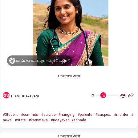
ಡಾ.ವೀಣಾ ಹಾನಾಪುರ - ಮೃತ ವಿದ್ಯಾರ್ಥಿನಿ
ADVERTISEMENT
ಅ
ಅ
TEAM UDAYAVANI
#Student
#commits
#suicide
#hanging
#parents
#suspect
#murder
#
news
#state
#karnataka
#udayavani kannada
ADVERTISEMENT