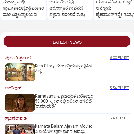
ಮಹಾತ್ಮಗಾಂಧಿ
ಆಯುರ್ವೇದವು
ಯಾರು ಸಚಿವರಾಗುತ್ತಾರೆ
ಗ್ರಾಮೀಣಾಭಿವೃದ್ಧಿ&ಪಂಚಾಯತ್
ಆರೋಗ್ಯಕರ ಜೀವನದ
ಅನ್ನೋದು
ರಾಜ್ ವಿಶ್ವವಿದ್ಯಾಲಯದ
ವಿಜ್ಞಾನ; ಪರಂಪರೆ ಮತ್ತು
ಹೈಕಮಾಂಡ್‌ಗಷ್ಟೇ ಗೊತ್ತು:
ವಿದ್ಯಾರ್ಥಿನಿ ಆತ್ಮಹತ್ಯೆ
ತಂತ್ರಜ್ಞಾನದ ಸಮನ್ವಯ
ಸತೀಶ್‌
ಅಗತ್ಯ
LATEST NEWS
ಪುಟಾಣಿ ಪ್ರಪಂಚ
6:00 PM IST
Kids Story: ಗುರುಪತ್ನಿಯನ್ನು ರಕ್ಷಿಸಿದ
ಶಿಷ್ಯ
ಬಾಲಿವುಡ್‌
5:54 PM IST
Ramayana: ವಿಶ್ವದಾದ್ಯಂತ ಬರೋಬ್ಬರಿ
59,000 ಸ್ಕ್ರೀನ್‌ನಲ್ಲಿ ರಿಲೀಸ್‌ ಆಗಲಿದೆ
'ರಾಮಾಯಣ'
ಸ್ಯಾಂಡಲ್‌ವುಡ್‌
5:49 PM IST
Karnata Balam Ajeyam Movie:
ಸಿ.ಪಿ.ಯೋಗೀಶ್ವರ್‌ ಮಗನ ಅದ್ಧೂರಿ