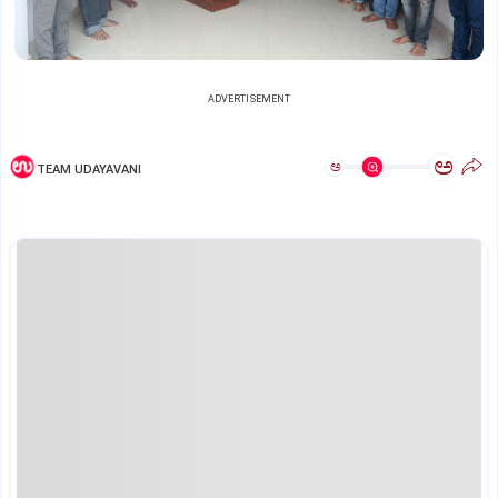
ADVERTISEMENT
ಅ
ಅ
TEAM UDAYAVANI