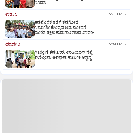
ಸಿನಿಮಾ
ಉಡುಪಿ
5:42 PM IST
ಕಡಲ್ಕೊರೆತ ತಡೆಗೆ ತಡೆಗೋಡೆ
ನಿರ್ಮಾಣ: ಕೇಂದ್ರದ ಅನುಮೋದನೆ
ದೊರೆತ ತಕ್ಷಣ ಕಾಮಗಾರಿ:ಸಚಿವ ಖಾದರ್
ಯಾದಗಿರಿ
5:39 PM IST
Yadgiri: ಕಡೆಚೂರು-ಬಾಡಿಯಾಳ್ ನಲ್ಲಿ
ಮತ್ತೊಂದು ಅವಘಡ: ಕಾರ್ಮಿಕ ಅಸ್ವಸ್ಥ