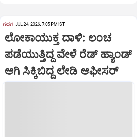
ಗದಗ
JUL 24, 2026, 7:05 PM IST
ಲೋಕಾಯುಕ್ತ ದಾಳಿ: ಲಂಚ
ಪಡೆಯುತ್ತಿದ್ದ ವೇಳೆ ರೆಡ್ ಹ್ಯಾಂಡ್
ಆಗಿ ಸಿಕ್ಕಿಬಿದ್ದ ಲೇಡಿ ಆಫೀಸರ್