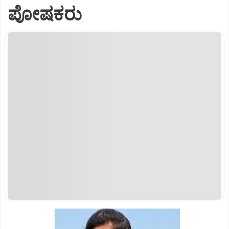
ಪೋಷಕರು