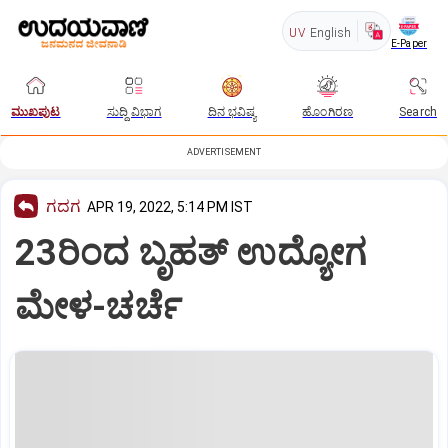
UV
English
E-Paper
ಮುಖಪುಟ
ಸುದ್ದಿ ವಿಭಾಗ
ದಿನ ಭವಿಷ್ಯ
ಹೊಂಗಿರಣ
Search
ADVERTISEMENT
ಗದಗ
APR 19, 2022, 5:14 PM IST
23ರಿಂದ ಬೃಹತ್‌ ಉದ್ಯೋಗ
ಮೇಳ-ಚರ್ಚೆ