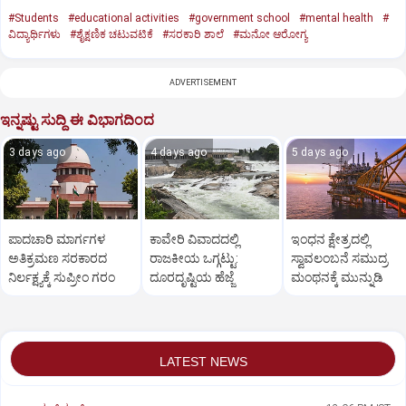
#Students
#educational activities
#government school
#mental health
#
ವಿದ್ಯಾರ್ಥಿಗಳು
#ಶೈಕ್ಷಣಿಕ ಚಟುವಟಿಕೆ
#ಸರಕಾರಿ ಶಾಲೆ
#ಮನೋ ಆರೋಗ್ಯ
ADVERTISEMENT
ಇನ್ನಷ್ಟು ಸುದ್ದಿ ಈ ವಿಭಾಗದಿಂದ
3 days ago
4 days ago
5 days ago
ಪಾದಚಾರಿ ಮಾರ್ಗಗಳ
ಕಾವೇರಿ ವಿವಾದದಲ್ಲಿ
ಇಂಧನ ಕ್ಷೇತ್ರದಲ್ಲಿ
ಅತಿಕ್ರಮಣ ಸರಕಾರದ
ರಾಜಕೀಯ ಒಗ್ಗಟ್ಟು:
ಸ್ವಾವಲಂಬನೆ ಸಮುದ್ರ
ನಿರ್ಲಕ್ಷ್ಯಕ್ಕೆ ಸುಪ್ರೀಂ ಗರಂ
ದೂರದೃಷ್ಟಿಯ ಹೆಜ್ಜೆ
ಮಂಥನಕ್ಕೆ ಮುನ್ನುಡಿ
LATEST NEWS