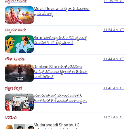
ಸ್ಯಾಂಡಲ್‌ವುಡ್‌
12:06 PM IST
Movie Review: ನಕ್ಕು ಹಗುರವಾಗಲು
ಇದು ಯೋಗ್ಯ!
ಚಿಕ್ಕಮಗಳೂರು
11:54 AM IST
Birur: ಬೇರೊಬ್ಬರಂತೆ ನಟಿಸಿ ಫೈನಾನ್ಸ್
ಕಂಪನಿಗೆ 9.91 ಲಕ್ಷ ವಂಚನೆ
ಸೌತ್‌ ಸಿನಿಮಾ
11:44 AM IST
Rocking Star ಯಶ್‌ ನಟನೆಯ
ಟಾಕ್ಸಿಕ್‌ ಸಿನಿಮಾದ ಟ್ರೇಲರ್‌ ಆ.8ರಂದು
ಸಂಜೆ ರಿಲೀಸ್
ದಕ್ಷಿಣಕನ್ನಡ
11:40 AM IST
ಮಂಗಳೂರಿನಲ್ಲಿ ಸುಹಾನ ಸಫರ್ &
ರಿಮ್‌ಜಿಮ್ ಗಿರೆ ಸಾವನ್ ಕಾರ್ಯಕ್ರಮ
ಉಡುಪಿ
11:21 AM IST
Mudarangadi Shootout:‌3