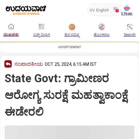
UV
English
E-Paper
ಮುಖಪುಟ
ಸುದ್ದಿ ವಿಭಾಗ
ದಿನ ಭವಿಷ್ಯ
ಹೊಂಗಿರಣ
Search
ADVERTISEMENT
ಸಂಪಾದಕೀಯ
OCT 25, 2024, 6:15 AM IST
State Govt: ಗ್ರಾಮೀಣರ
ಆರೋಗ್ಯ ಸುರಕ್ಷೆ ಮಹತ್ವಾಕಾಂಕ್ಷೆ
ಈಡೇರಲಿ