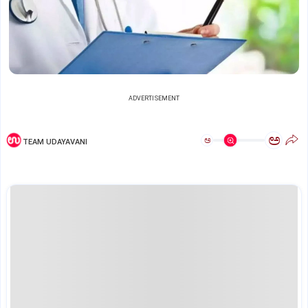
ADVERTISEMENT
ಅ
ಅ
TEAM UDAYAVANI