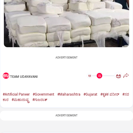
ADVERTISEMENT
ಅ
ಅ
TEAM UDAYAVANI
#Artificial Paneer
#Government
#Maharashtra
#Gujarat
#ಕೃತಕ ಪನೀರ್‌
#ಸರ
ಕಾರ
#ಮಹಾರಾಷ್ಟ್ರ
#ಗುಜರಾತ್‌
ADVERTISEMENT