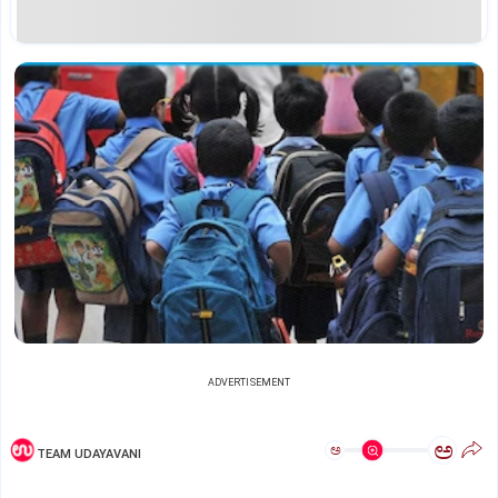
ADVERTISEMENT
ಅ
ಅ
TEAM UDAYAVANI